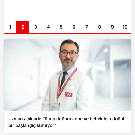
1
2
3
4
5
6
7
8
9
10
Uzman açıkladı: “Suda doğum anne ve bebek için doğal
bir başlangıç sunuyor”