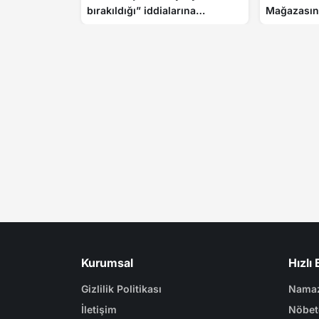
bırakıldığı” iddialarına
Mağazasın
gazetecilerle buluşmasında
Vurgun
cevap verdi
Kurumsal
Hızlı 
Gizlilik Politikası
Namaz
İletişim
Nöbet