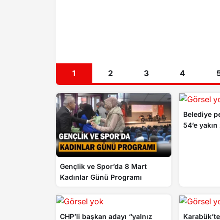
1
2
3
4
Belediye p
54’e yakın
Gençlik ve Spor’da 8 Mart
Kadınlar Günü Programı
CHP’li başkan adayı “yalnız
Karabük’te