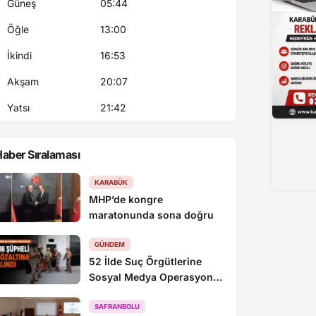
Güneş
05:44
Öğle
13:00
İkindi
16:53
Akşam
20:07
Yatsı
21:42
aber Sıralaması
Çayeli Bakır’a iş sağlığı ve güvenliği alanında uluslarara
KARABÜK
MHP’de kongre
maratonunda sona doğru
GÜNDEM
52 İlde Suç Örgütlerine
Sosyal Medya Operasyonu:
216 Gözaltı
SAFRANBOLU