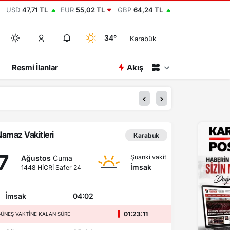
USD
47,71 TL
EUR
55,02 TL
GBP
64,24 TL
34°
Karabük
Resmi İlanlar
Akış
00:15
2 bin y
amaz Vakitleri
Karabuk
7
Şuanki vakit
Ağustos
Cuma
İmsak
1448 HİCRİ Safer 24
İmsak
04:02
01:23:11
ÜNEŞ VAKTINE KALAN SÜRE