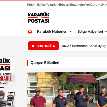
Resmi İlanlar
Yazarlar
Nöbetçi Eczaneler
Yol Durumu
Ha
Karabük Haberleri
Bölge Haberleri
00:30
Ertuğr
SON DAKIKA
Çalışan Etiketleri