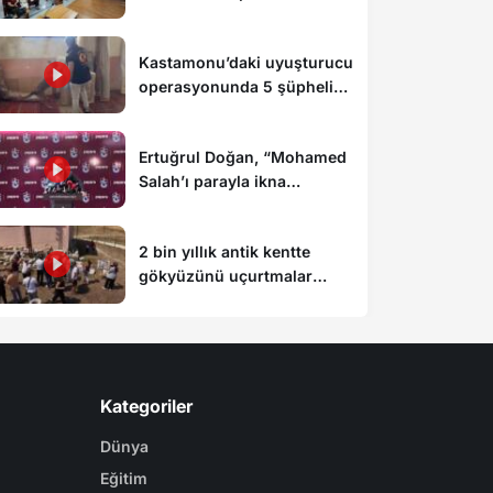
düzenlendi
Kastamonu’daki uyuşturucu
operasyonunda 5 şüpheli
tutuklandı
Ertuğrul Doğan, “Mohamed
Salah’ı parayla ikna
edemezsiniz”
2 bin yıllık antik kentte
gökyüzünü uçurtmalar
süsledi
Kategoriler
Dünya
Eğitim