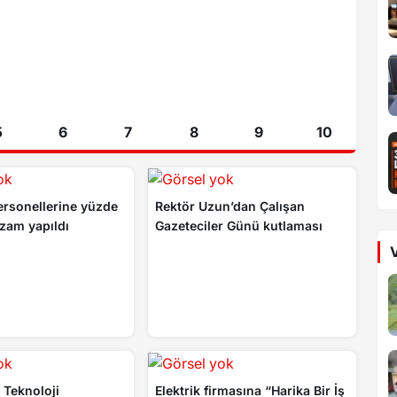
5
6
7
8
9
10
ersonellerine yüzde
Rektör Uzun’dan Çalışan
 zam yapıldı
Gazeteciler Günü kutlaması
V
 Teknoloji
Elektrik firmasına “Harika Bir İş