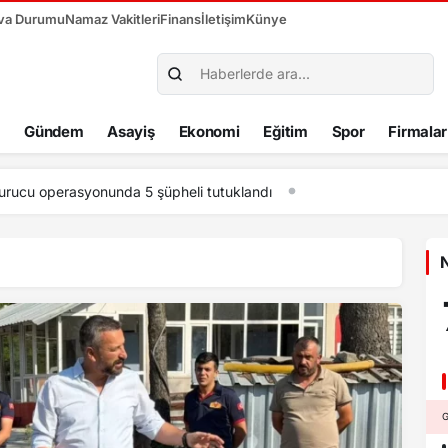
va Durumu
Namaz Vakitleri
Finans
İletişim
Künye
Gündem
Asayiş
Ekonomi
Eğitim
Spor
Firmalar
ul Doğan, “Mohamed Salah’ı parayla ikna edemezsiniz”
N
G