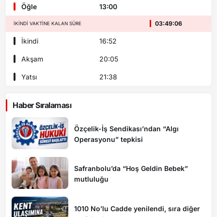
Öğle
13:00
03:49:04
İKINDI VAKTINE KALAN SÜRE
İkindi
16:52
Akşam
20:05
Yatsı
21:38
Haber Sıralaması
Özçelik-İş Sendikası’ndan “Algı
Operasyonu” tepkisi
Safranbolu’da “Hoş Geldin Bebek”
mutluluğu
1010 No’lu Cadde yenilendi, sıra diğer