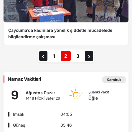
Çaycuma’da kadınlara yönelik şiddetle mücadelede
bilgilendirme çalışması
1
2
3
Namaz Vakitleri
Karabuk
9
Şuanki vakit
Ağustos
Pazar
Öğle
1448 HİCRİ Safer 26
İmsak
04:05
Güneş
05:46