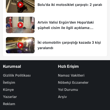
Bolu’da iki motosiklet çarpıştı: 2 yaralı
Artvin Valisi Ergün’den Hopa’daki
şüpheli cisim ile ilgili açıklama:
“Endişe edilecek bir durum yok, yol
yeniden trafiğe açıldı”
İki otomobilin çarpıştığı kazada 3 kişi
yaralandı
Kurumsal
Hızlı Erişim
Gizlilik Politikası
Namaz Vakitleri
İletişim
Nöbetçi Eczaneler
Künye
Yol Durumu
Yazarlar
Arşiv
Reklam