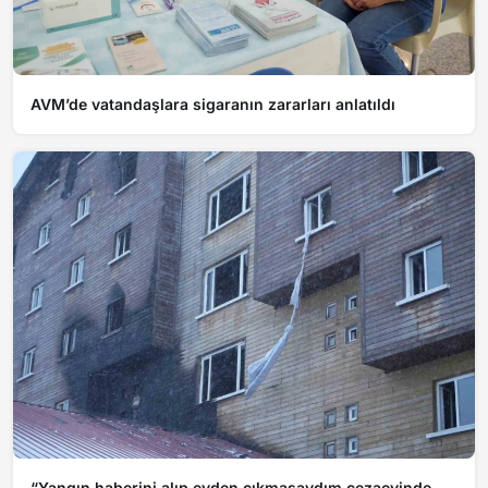
AVM’de vatandaşlara sigaranın zararları anlatıldı
“Yangın haberini alıp evden çıkmasaydım cezaevinde