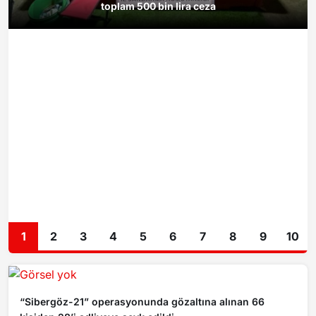
toplam 500 bin lira ceza
1
2
3
4
5
6
7
8
9
10
“Sibergöz-21” operasyonunda gözaltına alınan 66