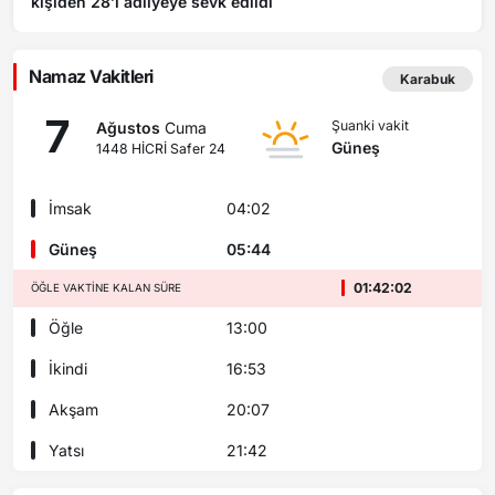
kişiden 28’i adliyeye sevk edildi
Namaz Vakitleri
Karabuk
7
Şuanki vakit
Ağustos
Cuma
Güneş
1448 HİCRİ Safer 24
İmsak
04:02
Güneş
05:44
01:42:02
ÖĞLE VAKTINE KALAN SÜRE
Öğle
13:00
İkindi
16:53
Akşam
20:07
Yatsı
21:42