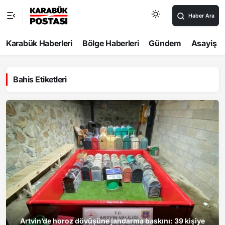
Haber Ara
Karabük Haberleri
Bölge Haberleri
Gündem
Asayiş
Bahis Etiketleri
Artvin’de horoz dövüşüne jandarma baskını: 39 kişiye