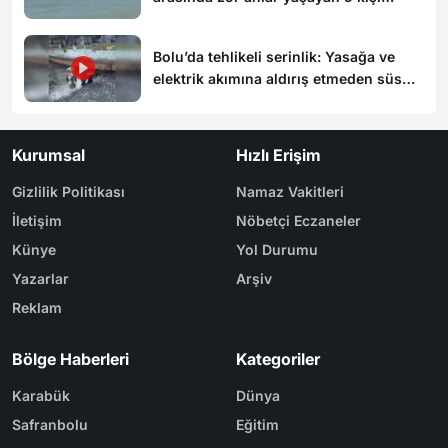
kurtarıldı
Bolu’da tehlikeli serinlik: Yasağa ve
elektrik akımına aldırış etmeden süs
havuzunda yüzdüler
Kurumsal
Hızlı Erişim
Gizlilik Politikası
Namaz Vakitleri
İletişim
Nöbetçi Eczaneler
Künye
Yol Durumu
Yazarlar
Arşiv
Reklam
Bölge Haberleri
Kategoriler
Karabük
Dünya
Safranbolu
Eğitim