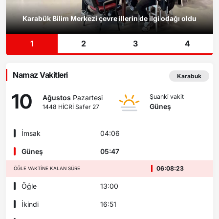
Karabük Bilim Merkezi çevre illerin de ilgi odağı oldu
1
2
3
4
Namaz Vakitleri
Karabuk
10
Şuanki vakit
Ağustos
Pazartesi
Güneş
1448 HİCRİ Safer 27
İmsak
04:06
Güneş
05:47
06:08:23
ÖĞLE VAKTINE KALAN SÜRE
Öğle
13:00
İkindi
16:51