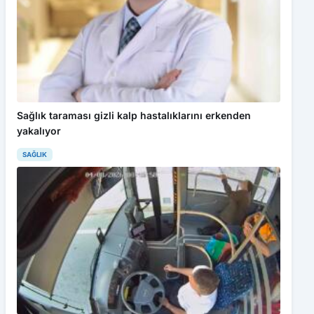
Sağlık taraması gizli kalp hastalıklarını erkenden
yakalıyor
SAĞLIK
Bu web sitesinde en iyi deneyimi yaşamanızı sağlamak için
çerezler kullanılmaktadır. Detaylar için
Gizlilik Politikamız
ı
inceleyebilirsiniz.
Kabul Et
Erdemir saat ücretli işe alım yapacak