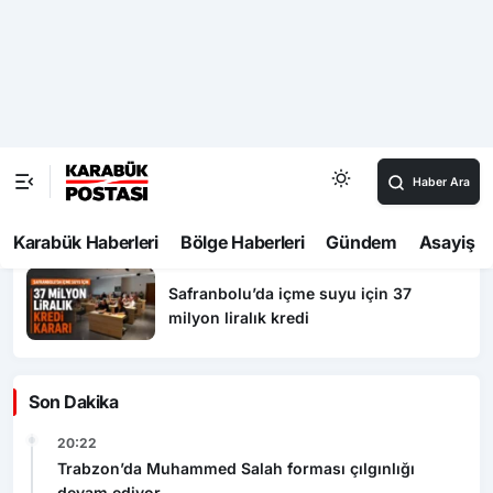
52 İlde Suç Örgütlerine Sosyal Medya
Operasyonu: 216 Gözaltı
Karabük’te Temmuz ayı asayiş
bilançosu
Safranbolu’da içme suyu için 37
milyon liralık kredi
Safranbolu’da içme suyu için 37
milyon liralık kredi
Son Dakika
20:22
Trabzon’da Muhammed Salah forması çılgınlığı
devam ediyor