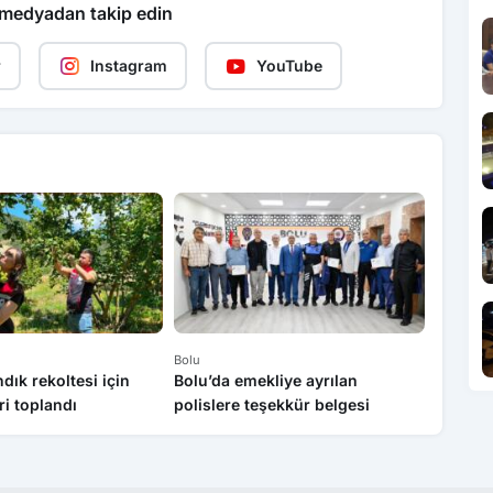
 medyadan takip edin
r
Instagram
YouTube
Bolu
Bolu
dık rekoltesi için
Bolu’da emekliye ayrılan
Atatürk
i toplandı
polislere teşekkür belgesi
92’nci 
kutland