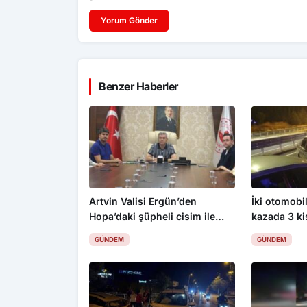
Yorum Gönder
Benzer Haberler
Artvin Valisi Ergün’den
İki otomobil
Hopa’daki şüpheli cisim ile
kazada 3 ki
ilgili açıklama: “Endişe
GÜNDEM
GÜNDEM
edilecek bir durum yok, yol
yeniden trafiğe açıldı”