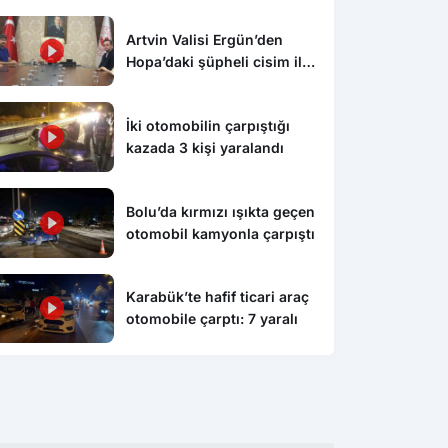
Artvin Valisi Ergün’den
Hopa’daki şüpheli cisim ile
ilgili açıklama: “Endişe
edilecek bir durum yok, yol
İki otomobilin çarpıştığı
yeniden trafiğe açıldı”
kazada 3 kişi yaralandı
Bolu’da kırmızı ışıkta geçen
otomobil kamyonla çarpıştı
Karabük’te hafif ticari araç
otomobile çarptı: 7 yaralı
Bolu
Bolu
’ün Bolu’ya gelişinin
Bolu’da yağmur duası yapıldı
Bol
yıl dönümü törenle
çiz
ı