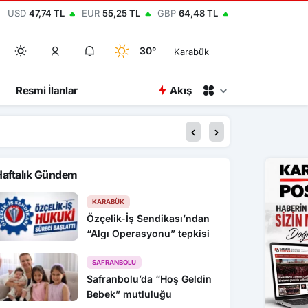
USD
47,74 TL
EUR
55,25 TL
GBP
64,48 TL
30°
Karabük
Resmi İlanlar
Akış
00:45
Karabük’te hafif ticar
Haftalık Gündem
KARABÜK
Özçelik-İş Sendikası’ndan
“Algı Operasyonu” tepkisi
SAFRANBOLU
Safranbolu’da “Hoş Geldin
Bebek” mutluluğu