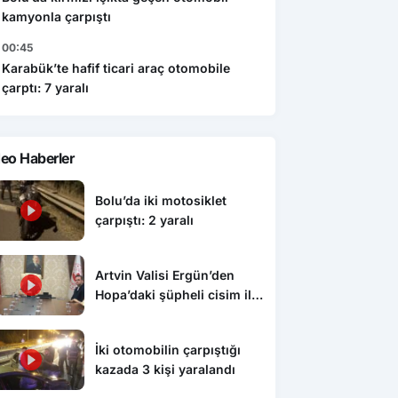
kamyonla çarpıştı
00:45
Karabük’te hafif ticari araç otomobile
çarptı: 7 yaralı
eo Haberler
Bolu’da iki motosiklet
çarpıştı: 2 yaralı
Artvin Valisi Ergün’den
Hopa’daki şüpheli cisim ile
ilgili açıklama: “Endişe
edilecek bir durum yok, yol
İki otomobilin çarpıştığı
yeniden trafiğe açıldı”
kazada 3 kişi yaralandı