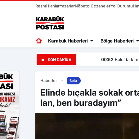
Resmi İlanlar
Yazarlar
Nöbetçi Eczaneler
Yol Durumu
Ha
Karabük Haberleri
Bölge Haberleri
00:52
Bolu’da kırmızı ışıkt
SON DAKIKA
Haberler
Bolu
Elinde bıçakla sokak ort
lan, ben buradayım”