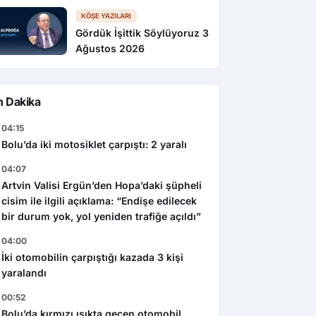
KÖŞE YAZILARI
Gördük İşittik Söylüyoruz 3
Ağustos 2026
n Dakika
04:15
Bolu’da iki motosiklet çarpıştı: 2 yaralı
04:07
Artvin Valisi Ergün’den Hopa’daki şüpheli
cisim ile ilgili açıklama: “Endişe edilecek
bir durum yok, yol yeniden trafiğe açıldı”
04:00
İki otomobilin çarpıştığı kazada 3 kişi
yaralandı
00:52
Bolu’da kırmızı ışıkta geçen otomobil