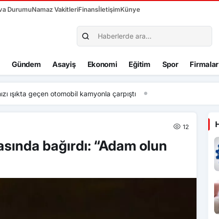
va Durumu
Namaz Vakitleri
Finans
İletişim
Künye
Gündem
Asayiş
Ekonomi
Eğitim
Spor
Firmalar
a geçen otomobil kamyonla çarpıştı
12
asında bağırdı: “Adam olun