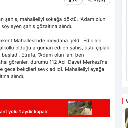
0
Paylaş
ran şahıs, mahalleliyi sokağa döktü. “Adam olun
söyleyen şahıs gözaltına alındı.
mkent Mahallesi’nde meydana geldi. Edinilen
alkollü olduğu argüman edilen şahıs, üstü çıplak
 başladı. Etrafa, “Adam olun lan, ben
ahsı görenler, durumu 112 Acil Davet Merkezi’ne
 ve gece bekçileri sevk edildi. Mahalleliyi ayağa
tına alındı.
V
nt yolu 1 aydır kapalı