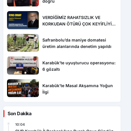
doğru
VERDİĞİMİZ RAHATSIZLIK VE
KORKUDAN ÖTÜRÜ ÇOK KEYİFLİYİZ
!
Safranbolu’da maniye domatesi
üretim alanlarında denetim yapıldı
Karabük’te uyuşturucu operasyonu:
6 gözaltı
Karabük’te Masal Akşamına Yoğun
İlgi
Son Dakika
10:04