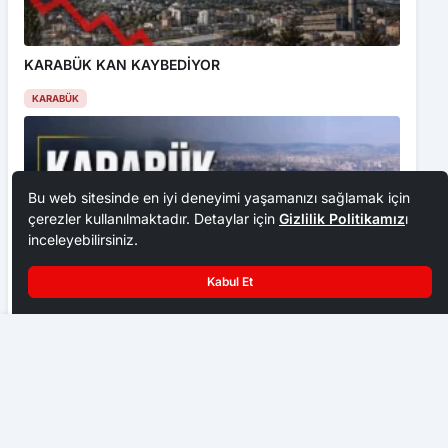
KARABÜK KAN KAYBEDİYOR
KARABÜK
Bu web sitesinde en iyi deneyimi yaşamanızı sağlamak için
çerezler kullanılmaktadır. Detaylar için
Gizlilik Politikamız
ı
inceleyebilirsiniz.
Kabul Et
Diyanet İşleri Başkanlığı 1128 Sözleşmeli Personel Alımı
Karabük Göçle Mücadele Ediyor: Her Yıl Yaklaşık Bin
Yapacak
500 Kişi Kentten Ayrılıyor
KARABÜK