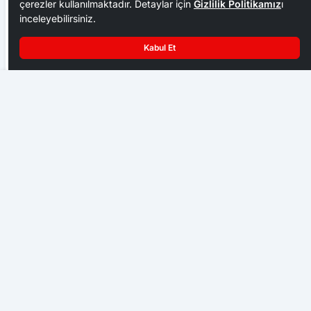
çerezler kullanılmaktadır. Detaylar için
Gizlilik Politikamız
ı
inceleyebilirsiniz.
Kabul Et
Devrilen araçta bulunan aynı aileden 4 kişi yaralandı
Karabük Göçle Mücadele Ediyor: Her Yıl Yaklaşık Bin
500 Kişi Kentten Ayrılıyor
KARABÜK