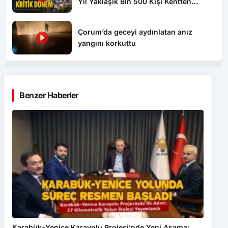
Yıl Yaklaşık Bin 500 Kişi Kentten
Ayrılıyor
Çorum’da geceyi aydınlatan anız
yangını korkuttu
Benzer Haberler
Karabük–Yenice Karayolu Projesi’nde Yeni Aşama: