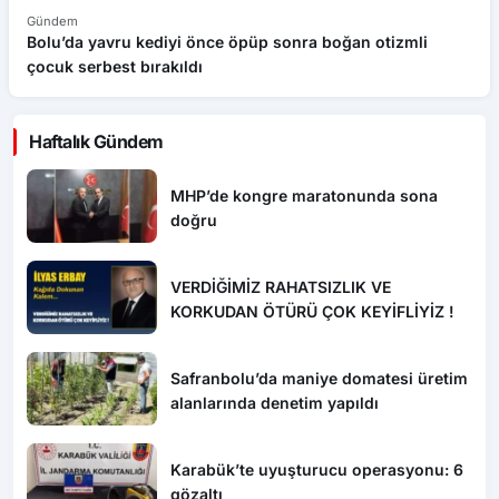
Gündem
G
Bolu’da yavru kediyi önce öpüp sonra boğan otizmli
S
çocuk serbest bırakıldı
aş
Haftalık Gündem
MHP’de kongre maratonunda sona
doğru
VERDİĞİMİZ RAHATSIZLIK VE
KORKUDAN ÖTÜRÜ ÇOK KEYİFLİYİZ !
Safranbolu’da maniye domatesi üretim
alanlarında denetim yapıldı
Karabük’te uyuşturucu operasyonu: 6
gözaltı