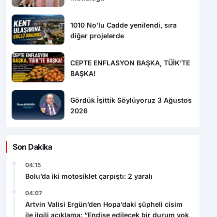
1010 No’lu Cadde yenilendi, sıra
diğer projelerde
CEPTE ENFLASYON BAŞKA, TÜİK’TE
BAŞKA!
Gördük İşittik Söylüyoruz 3 Ağustos
2026
Son Dakika
04:15
Bolu’da iki motosiklet çarpıştı: 2 yaralı
04:07
Artvin Valisi Ergün’den Hopa’daki şüpheli cisim
ile ilgili açıklama: “Endişe edilecek bir durum yok,