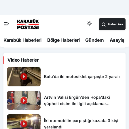
00:52
Bolu’da kırmızı ışıkta geçen otomobil kamyonla
çarpıştı
00:45
Karabük’te hafif ticari araç otomobile çarptı: 7 yaralı
Video Haberler
Bolu’da iki motosiklet çarpıştı: 2 yaralı
Artvin Valisi Ergün’den Hopa’daki
şüpheli cisim ile ilgili açıklama:
“Endişe edilecek bir durum yok, yol
yeniden trafiğe açıldı”
İki otomobilin çarpıştığı kazada 3 kişi
yaralandı