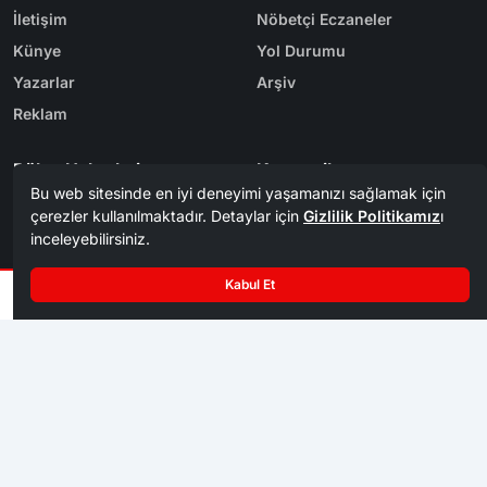
İletişim
Nöbetçi Eczaneler
Künye
Yol Durumu
Yazarlar
Arşiv
Reklam
Bölge Haberleri
Kategoriler
Karabük
Dünya
Safranbolu
Eğitim
Kastamonu
Ekonomi
Bolu
Gündem
Zonguldak
Spor
Tasarım & Yazılım
Tema
Kerem
ER
Mevzu² [v1.3.9]