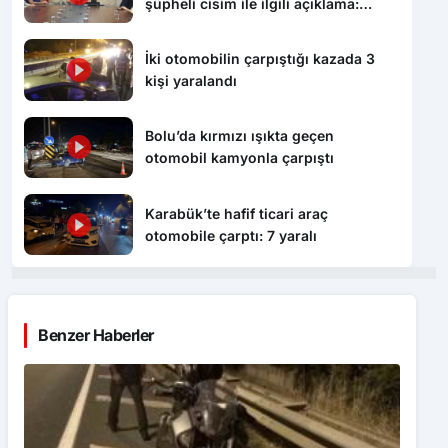
şüpheli cisim ile ilgili açıklama:
“Endişe edilecek bir durum yok, yol
yeniden trafiğe açıldı”
İki otomobilin çarpıştığı kazada 3
kişi yaralandı
Bolu’da kırmızı ışıkta geçen
otomobil kamyonla çarpıştı
Karabük’te hafif ticari araç
otomobile çarptı: 7 yaralı
Benzer Haberler