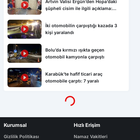
Artvin Valisi Ergün’den Hopa’daki
şüpheli cisim ile ilgili açıklama:
“Endişe edilecek bir durum yok, yol
yeniden trafiğe açıldı”
İki otomobilin çarpıştığı kazada 3
kişi yaralandı
Bolu’da kırmızı ışıkta geçen
otomobil kamyonla çarpıştı
Karabük’te hafif ticari araç
otomobile çarptı: 7 yaralı
Yükleniyor...
Kurumsal
Hızlı Erişim
Gizlilik Politikası
Namaz Vakitleri