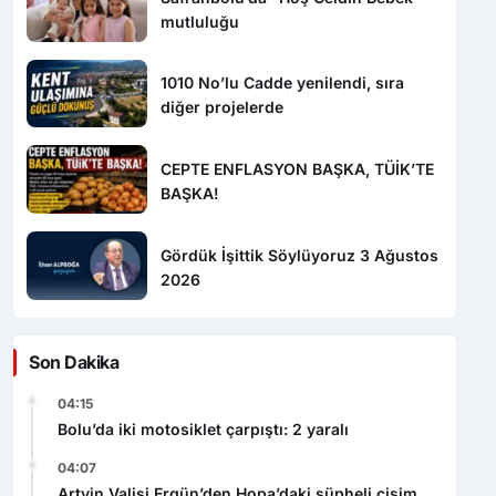
mutluluğu
1010 No’lu Cadde yenilendi, sıra
diğer projelerde
CEPTE ENFLASYON BAŞKA, TÜİK’TE
BAŞKA!
Gördük İşittik Söylüyoruz 3 Ağustos
2026
Son Dakika
04:15
Bolu’da iki motosiklet çarpıştı: 2 yaralı
04:07
Artvin Valisi Ergün’den Hopa’daki şüpheli cisim