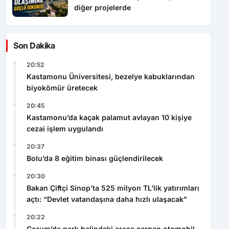
diğer projelerde
Son Dakika
20:52
Kastamonu Üniversitesi, bezelye kabuklarından
biyokömür üretecek
20:45
Kastamonu’da kaçak palamut avlayan 10 kişiye
cezai işlem uygulandı
20:37
Bolu’da 8 eğitim binası güçlendirilecek
20:30
Bakan Çiftçi Sinop’ta 525 milyon TL’lik yatırımları
açtı: “Devlet vatandaşına daha hızlı ulaşacak”
20:22
Çorum’da park halindeki araca çarpan otomobil