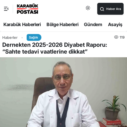
Haber Ara
Karabük Haberleri
Bölge Haberleri
Gündem
Asayiş
119
Haberler
Sağlık
Dernekten 2025-2026 Diyabet Raporu:
“Sahte tedavi vaatlerine dikkat”