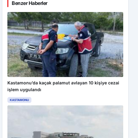
Benzer Haberler
Kastamonu’da kaçak palamut avlayan 10 kişiye cezai
işlem uygulandı
KASTAMONU