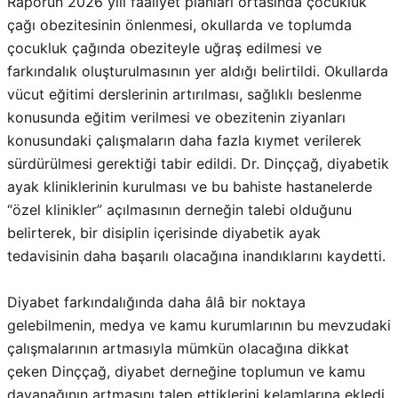
Raporun 2026 yılı faaliyet planları ortasında çocukluk
çağı obezitesinin önlenmesi, okullarda ve toplumda
çocukluk çağında obeziteyle uğraş edilmesi ve
farkındalık oluşturulmasının yer aldığı belirtildi. Okullarda
vücut eğitimi derslerinin artırılması, sağlıklı beslenme
konusunda eğitim verilmesi ve obezitenin ziyanları
konusundaki çalışmaların daha fazla kıymet verilerek
sürdürülmesi gerektiği tabir edildi. Dr. Dinççağ, diyabetik
ayak kliniklerinin kurulması ve bu bahiste hastanelerde
“özel klinikler” açılmasının derneğin talebi olduğunu
belirterek, bir disiplin içerisinde diyabetik ayak
tedavisinin daha başarılı olacağına inandıklarını kaydetti.
Diyabet farkındalığında daha âlâ bir noktaya
gelebilmenin, medya ve kamu kurumlarının bu mevzudaki
çalışmalarının artmasıyla mümkün olacağına dikkat
çeken Dinççağ, diyabet derneğine toplumun ve kamu
dayanağının artmasını talep ettiklerini kelamlarına ekledi.