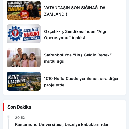
VATANDAŞIN SON SIĞINAĞI DA
ZAMLANDI!
Özçelik-İş Sendikası’ndan “Algı
Operasyonu” tepkisi
Safranbolu’da “Hoş Geldin Bebek”
mutluluğu
1010 No’lu Cadde yenilendi, sıra diğer
projelerde
Son Dakika
20:52
Kastamonu Üniversitesi, bezelye kabuklarından