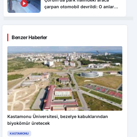
çarpan otomobil devrildi: O anlar
kamerada
Benzer Haberler
Kastamonu Üniversitesi, bezelye kabuklarından
biyokömür üretecek
KASTAMONU