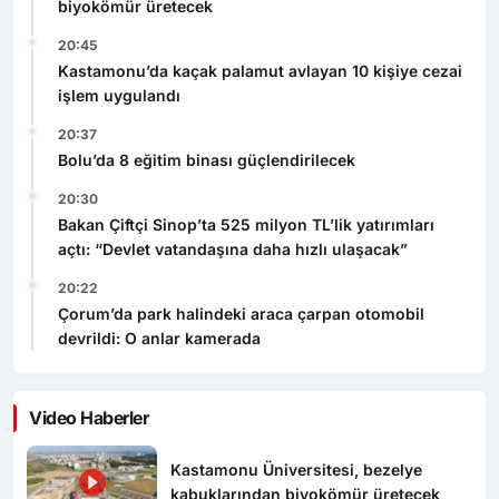
biyokömür üretecek
20:45
Kastamonu’da kaçak palamut avlayan 10 kişiye cezai
işlem uygulandı
20:37
Bolu’da 8 eğitim binası güçlendirilecek
20:30
Bakan Çiftçi Sinop’ta 525 milyon TL’lik yatırımları
açtı: “Devlet vatandaşına daha hızlı ulaşacak”
20:22
Çorum’da park halindeki araca çarpan otomobil
devrildi: O anlar kamerada
Video Haberler
Kastamonu Üniversitesi, bezelye
kabuklarından biyokömür üretecek