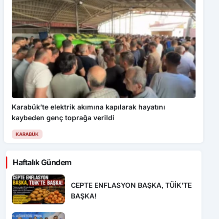
Karabük’te elektrik akımına kapılarak hayatını
kaybeden genç toprağa verildi
KARABÜK
Haftalık Gündem
CEPTE ENFLASYON BAŞKA, TÜİK’TE
BAŞKA!
22. Uluslararası Karadeniz Judo
Şampiyonası yarın sona eriyor