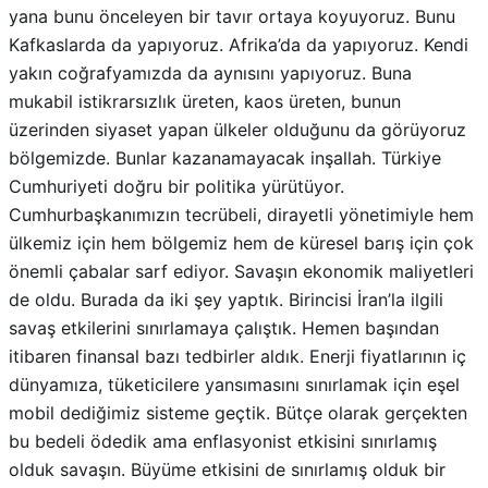
yakın coğrafyamızda da aynısını yapıyoruz. Buna
mukabil istikrarsızlık üreten, kaos üreten, bunun
üzerinden siyaset yapan ülkeler olduğunu da görüyoruz
bölgemizde. Bunlar kazanamayacak inşallah. Türkiye
Cumhuriyeti doğru bir politika yürütüyor.
Cumhurbaşkanımızın tecrübeli, dirayetli yönetimiyle hem
ülkemiz için hem bölgemiz hem de küresel barış için çok
önemli çabalar sarf ediyor. Savaşın ekonomik maliyetleri
de oldu. Burada da iki şey yaptık. Birincisi İran’la ilgili
savaş etkilerini sınırlamaya çalıştık. Hemen başından
itibaren finansal bazı tedbirler aldık. Enerji fiyatlarının iç
dünyamıza, tüketicilere yansımasını sınırlamak için eşel
mobil dediğimiz sisteme geçtik. Bütçe olarak gerçekten
bu bedeli ödedik ama enflasyonist etkisini sınırlamış
olduk savaşın. Büyüme etkisini de sınırlamış olduk bir
taraftan. Çünkü hem büyümeyi aşağı çekiyor, enerji
fiyatlarının yükselmesi, maliyetleri arttırıyor hem de