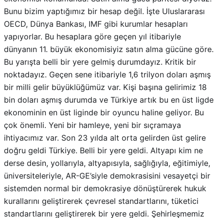
yapıyorlar. Bu hesaplara göre geçen yıl itibariyle
dünyanın 11. büyük ekonomisiyiz satın alma gücüne göre.
Bu yarışta belli bir yere gelmiş durumdayız. Kritik bir
noktadayız. Geçen sene itibariyle 1,6 trilyon doları aşmış
bir milli gelir büyüklüğümüz var. Kişi başına gelirimiz 18
bin doları aşmış durumda ve Türkiye artık bu en üst ligde
ekonominin en üst liginde bir oyuncu haline geliyor. Bu
çok önemli. Yeni bir hamleye, yeni bir sıçramaya
ihtiyacımız var. Son 23 yılda alt orta gelirden üst gelire
doğru geldi Türkiye. Belli bir yere geldi. Altyapı kim ne
derse desin, yollarıyla, altyapısıyla, sağlığıyla, eğitimiyle,
üniversiteleriyle, AR-GE’siyle demokrasisini vesayetçi bir
sistemden normal bir demokrasiye dönüştürerek hukuk
kurallarını geliştirerek çevresel standartlarını, tüketici
standartlarını geliştirerek bir yere geldi. Şehirleşmemiz
belli bir yere geldi. Bir yeni hamle yapmamız gerekiyor.
Çok daha üst bir lige ülkemizi taşımamız gerekiyor.