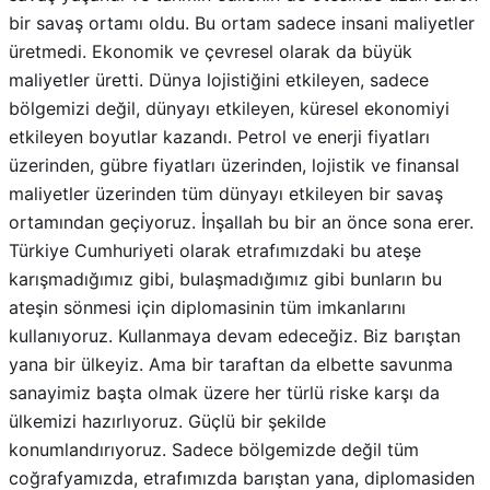
maliyetler üretti. Dünya lojistiğini etkileyen, sadece
bölgemizi değil, dünyayı etkileyen, küresel ekonomiyi
etkileyen boyutlar kazandı. Petrol ve enerji fiyatları
üzerinden, gübre fiyatları üzerinden, lojistik ve finansal
maliyetler üzerinden tüm dünyayı etkileyen bir savaş
ortamından geçiyoruz. İnşallah bu bir an önce sona erer.
Türkiye Cumhuriyeti olarak etrafımızdaki bu ateşe
karışmadığımız gibi, bulaşmadığımız gibi bunların bu
ateşin sönmesi için diplomasinin tüm imkanlarını
kullanıyoruz. Kullanmaya devam edeceğiz. Biz barıştan
yana bir ülkeyiz. Ama bir taraftan da elbette savunma
sanayimiz başta olmak üzere her türlü riske karşı da
ülkemizi hazırlıyoruz. Güçlü bir şekilde
konumlandırıyoruz. Sadece bölgemizde değil tüm
coğrafyamızda, etrafımızda barıştan yana, diplomasiden
yana bunu önceleyen bir tavır ortaya koyuyoruz. Bunu
Kafkaslarda da yapıyoruz. Afrika’da da yapıyoruz. Kendi