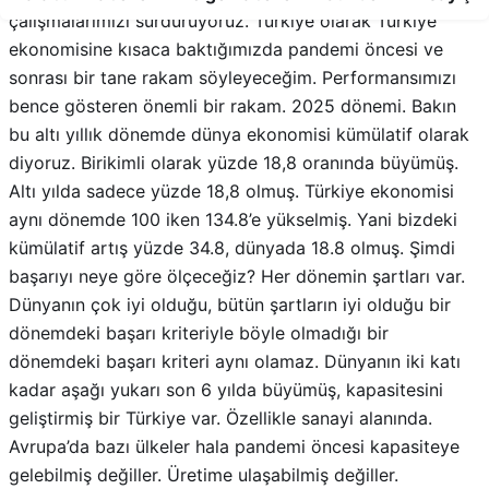
sonrası bir tane rakam söyleyeceğim. Performansımızı
bence gösteren önemli bir rakam. 2025 dönemi. Bakın
bu altı yıllık dönemde dünya ekonomisi kümülatif olarak
diyoruz. Birikimli olarak yüzde 18,8 oranında büyümüş.
Altı yılda sadece yüzde 18,8 olmuş. Türkiye ekonomisi
aynı dönemde 100 iken 134.8’e yükselmiş. Yani bizdeki
kümülatif artış yüzde 34.8, dünyada 18.8 olmuş. Şimdi
başarıyı neye göre ölçeceğiz? Her dönemin şartları var.
Dünyanın çok iyi olduğu, bütün şartların iyi olduğu bir
dönemdeki başarı kriteriyle böyle olmadığı bir
dönemdeki başarı kriteri aynı olamaz. Dünyanın iki katı
kadar aşağı yukarı son 6 yılda büyümüş, kapasitesini
geliştirmiş bir Türkiye var. Özellikle sanayi alanında.
Avrupa’da bazı ülkeler hala pandemi öncesi kapasiteye
gelebilmiş değiller. Üretime ulaşabilmiş değiller.
Sanayiden bahsediyorum. Bizdeyse neredeyse yüzde 30
kapasite ve üretim artışı söz konusu. İşte bunu kalıcı