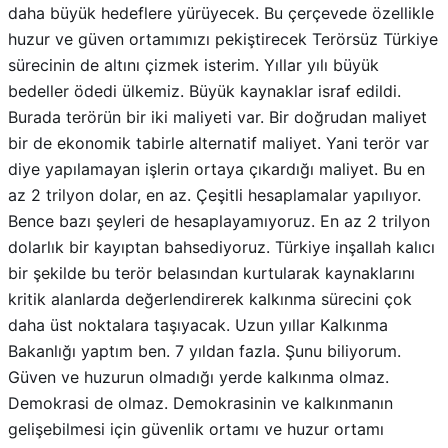
sürecinin de altını çizmek isterim. Yıllar yılı büyük
bedeller ödedi ülkemiz. Büyük kaynaklar israf edildi.
Burada terörün bir iki maliyeti var. Bir doğrudan maliyet
bir de ekonomik tabirle alternatif maliyet. Yani terör var
diye yapılamayan işlerin ortaya çıkardığı maliyet. Bu en
az 2 trilyon dolar, en az. Çeşitli hesaplamalar yapılıyor.
Bence bazı şeyleri de hesaplayamıyoruz. En az 2 trilyon
dolarlık bir kayıptan bahsediyoruz. Türkiye inşallah kalıcı
bir şekilde bu terör belasından kurtularak kaynaklarını
kritik alanlarda değerlendirerek kalkınma sürecini çok
daha üst noktalara taşıyacak. Uzun yıllar Kalkınma
Bakanlığı yaptım ben. 7 yıldan fazla. Şunu biliyorum.
Güven ve huzurun olmadığı yerde kalkınma olmaz.
Demokrasi de olmaz. Demokrasinin ve kalkınmanın
gelişebilmesi için güvenlik ortamı ve huzur ortamı
olacak. Kimse riskli bir ortamda yatırım yapmaz, turizm
gelişmez, hayvancılık gelişmez, ticaret gelişmez.