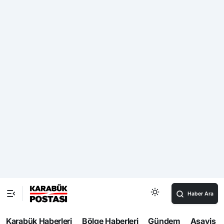
Uluslararası arenada yaşanan olumsuzluklara rağmen
Türkiye’nin dünyaya göre 2 kat daha fazla büyüdüğüne
dikkat çeken Cumhurbaşkanı Yardımcısı Yılmaz,
“Dünyada büyük bir teknolojik dönüşüm var. Yapay zeka
başta olmak üzere bir taraftan da yeni teknolojiler,
dijitalleşme, yeşil dönüşüm farklı bir gündem oluşturuyor
tüm dünyada. Kalkınma stratejilerinin artık merkezine bu
yeşil ve dijital dönüşüm gelmiş durumda. Daha
sürdürülebilir bir yapı, enerjiyi daha verimli kullanan bir
yapı, dijital teknolojileri her alana yapay zekayı
uygulayan bir yaklaşım dünyada yine hakim hale gelmiş
durumda. Dolayısıyla bu genel trendleri, genel gidişatı
görerek ülkemizi, bölgelerimizi, şirketlerimizi
konumlandırmamız gerekiyor. Biz de bu anlayışla
çalışmalarımızı sürdürüyoruz. Türkiye olarak Türkiye
ekonomisine kısaca baktığımızda pandemi öncesi ve