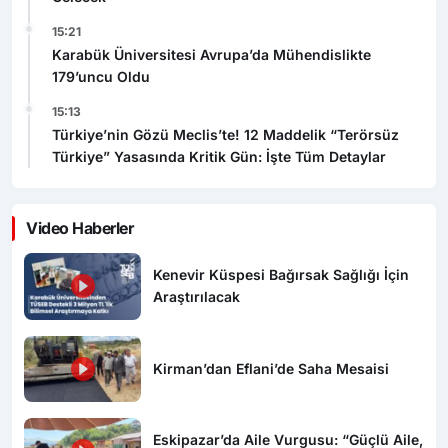
179’uncu Oldu
15:13
Türkiye’nin Gözü Meclis’te! 12 Maddelik “Terörsüz
Türkiye” Yasasında Kritik Gün: İşte Tüm Detaylar
Video Haberler
Kenevir Küspesi Bağırsak Sağlığı İçin
Araştırılacak
Kirman’dan Eflani’de Saha Mesaisi
Eskipazar’da Aile Vurgusu: “Güçlü Aile,
Güçlü Gelecek”