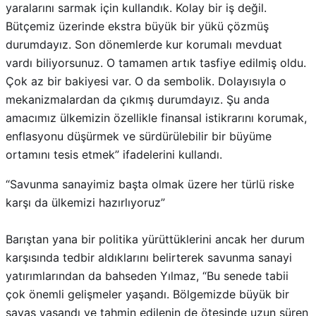
durumdayız. Son dönemlerde kur korumalı mevduat
vardı biliyorsunuz. O tamamen artık tasfiye edilmiş oldu.
Çok az bir bakiyesi var. O da sembolik. Dolayısıyla o
mekanizmalardan da çıkmış durumdayız. Şu anda
amacımız ülkemizin özellikle finansal istikrarını korumak,
enflasyonu düşürmek ve sürdürülebilir bir büyüme
ortamını tesis etmek” ifadelerini kullandı.
“Savunma sanayimiz başta olmak üzere her türlü riske
karşı da ülkemizi hazırlıyoruz”
Barıştan yana bir politika yürüttüklerini ancak her durum
karşısında tedbir aldıklarını belirterek savunma sanayi
yatırımlarından da bahseden Yılmaz, “Bu senede tabii
çok önemli gelişmeler yaşandı. Bölgemizde büyük bir
savaş yaşandı ve tahmin edilenin de ötesinde uzun süren
bir savaş ortamı oldu. Bu ortam sadece insani maliyetler
üretmedi. Ekonomik ve çevresel olarak da büyük