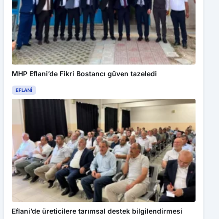
MHP Eflani’de Fikri Bostancı güven tazeledi
EFLANI
Eflani’de üreticilere tarımsal destek bilgilendirmesi
EFLANI