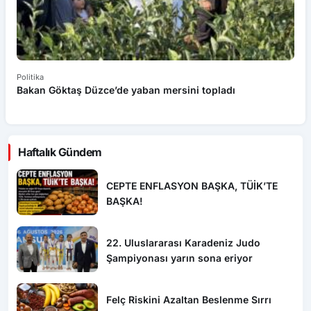
Politika
ce’de yaban mersini topladı
Bolu’da CHP’den toplu 
Parti’ye katıldı
Haftalık Gündem
CEPTE ENFLASYON BAŞKA, TÜİK’TE
BAŞKA!
22. Uluslararası Karadeniz Judo
Şampiyonası yarın sona eriyor
Felç Riskini Azaltan Beslenme Sırrı
Ortaya Çıktı! Bu Vitaminler Beyni
Koruyor