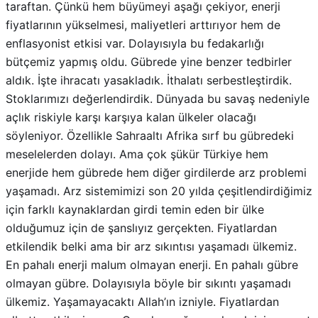
enflasyonist etkisi var. Dolayısıyla bu fedakarlığı
bütçemiz yapmış oldu. Gübrede yine benzer tedbirler
aldık. İşte ihracatı yasakladık. İthalatı serbestleştirdik.
Stoklarımızı değerlendirdik. Dünyada bu savaş nedeniyle
açlık riskiyle karşı karşıya kalan ülkeler olacağı
söyleniyor. Özellikle Sahraaltı Afrika sırf bu gübredeki
meselelerden dolayı. Ama çok şükür Türkiye hem
enerjide hem gübrede hem diğer girdilerde arz problemi
yaşamadı. Arz sistemimizi son 20 yılda çeşitlendirdiğimiz
için farklı kaynaklardan girdi temin eden bir ülke
olduğumuz için de şanslıyız gerçekten. Fiyatlardan
etkilendik belki ama bir arz sıkıntısı yaşamadı ülkemiz.
En pahalı enerji malum olmayan enerji. En pahalı gübre
olmayan gübre. Dolayısıyla böyle bir sıkıntı yaşamadı
ülkemiz. Yaşamayacaktı Allah’ın izniyle. Fiyatlardan
elbette etkileniyoruz. Onu da aşağıya çekmek için gayret
ediyoruz. Etmeye devam edeceğiz. İnşallah güzel bazı
sinyaller var son günlerde. Barışın sağlandığını,