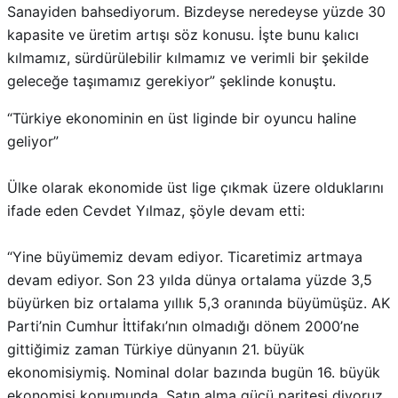
kılmamız, sürdürülebilir kılmamız ve verimli bir şekilde
geleceğe taşımamız gerekiyor” şeklinde konuştu.
“Türkiye ekonominin en üst liginde bir oyuncu haline
geliyor”
Ülke olarak ekonomide üst lige çıkmak üzere olduklarını
ifade eden Cevdet Yılmaz, şöyle devam etti:
“Yine büyümemiz devam ediyor. Ticaretimiz artmaya
devam ediyor. Son 23 yılda dünya ortalama yüzde 3,5
büyürken biz ortalama yıllık 5,3 oranında büyümüşüz. AK
Parti’nin Cumhur İttifakı’nın olmadığı dönem 2000’ne
gittiğimiz zaman Türkiye dünyanın 21. büyük
ekonomisiymiş. Nominal dolar bazında bugün 16. büyük
ekonomisi konumunda. Satın alma gücü paritesi diyoruz.
Bunu bizim yaptığımız bir hesap değil. İşte Uluslararası
OECD, Dünya Bankası, IMF gibi kurumlar hesapları