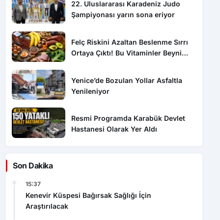
Felç Riskini Azaltan Beslenme Sırrı
Ortaya Çıktı! Bu Vitaminler Beyni
Koruyor
Yenice’de Bozulan Yollar Asfaltla
Yenileniyor
Resmi Programda Karabük Devlet
Hastanesi Olarak Yer Aldı
Son Dakika
15:37
Kenevir Küspesi Bağırsak Sağlığı İçin
Araştırılacak
15:31
Kirman’dan Eflani’de Saha Mesaisi