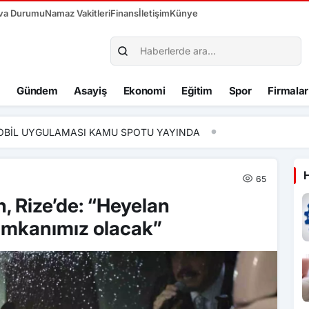
va Durumu
Namaz Vakitleri
Finans
İletişim
Künye
Gündem
Asayiş
Ekonomi
Eğitim
Spor
Firmalar
OBİL UYGULAMASI KAMU SPOTU YAYINDA
65
 Rize’de: “Heyelan
 imkanımız olacak”