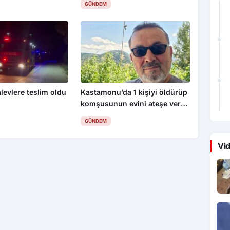
GÜNDEM
levlere teslim oldu
Kastamonu’da 1 kişiyi öldürüp
komşusunun evini ateşe veren
şahıs tutuklandı
GÜNDEM
Vid