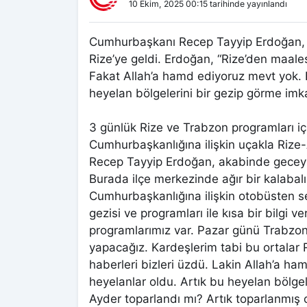
10 Ekim, 2025 00:15 tarihinde yayınlandı
Cumhurbaşkanı Recep Tayyip Erdoğan, çe
Rize’ye geldi. Erdoğan, “Rize’den maalese
Fakat Allah’a hamd ediyoruz mevt yok. 
heyelan bölgelerini bir gezip görme imk
3 günlük Rize ve Trabzon programları i
Cumhurbaşkanlığına ilişkin uçakla Riz
Recep Tayyip Erdoğan, akabinde geceyi 
Burada ilçe merkezinde ağır bir kalabal
Cumhurbaşkanlığına ilişkin otobüsten 
gezisi ve programları ile kısa bir bilgi 
programlarımız var. Pazar günü Trabzon
yapacağız. Kardeşlerim tabi bu ortalar 
haberleri bizleri üzdü. Lakin Allah’a h
heyelanlar oldu. Artık bu heyelan bölge
Ayder toparlandı mı? Artık toparlanmış o