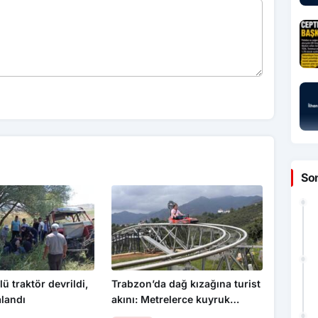
So
ü traktör devrildi,
Trabzon’da dağ kızağına turist
landı
akını: Metrelerce kuyruk
oluşuyor