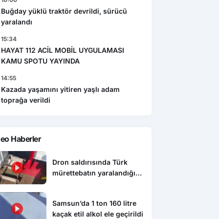
Buğday yüklü traktör devrildi, sürücü
yaralandı
15:34
HAYAT 112 ACİL MOBİL UYGULAMASI
KAMU SPOTU YAYINDA
14:55
Kazada yaşamını yitiren yaşlı adam
toprağa verildi
eo Haberler
Dron saldırısında Türk
mürettebatın yaralandığı
gemi Samsun’a getirildi
Samsun’da 1 ton 160 litre
kaçak etil alkol ele geçirildi