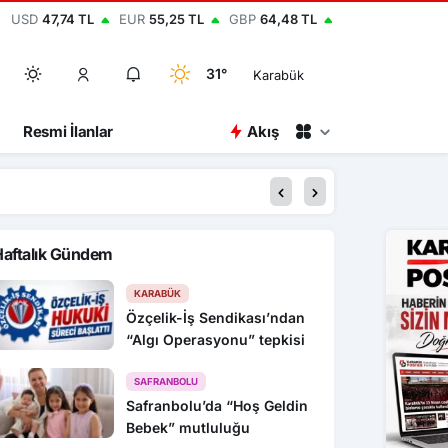
USD
47,74 TL
EUR
55,25 TL
GBP
64,48 TL
31°
Karabük
Resmi İlanlar
Akış
14:55
Kazada yaşamını yitir
Haftalık Gündem
KARABÜK
Özçelik-İş Sendikası’ndan
“Algı Operasyonu” tepkisi
SAFRANBOLU
Safranbolu’da “Hoş Geldin
Bebek” mutluluğu