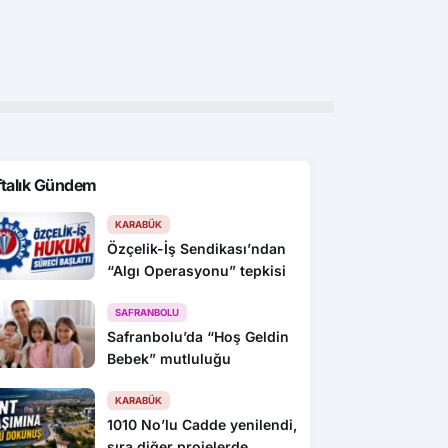
ayrıldılar, parti
Sayan Kaya, Konuralp’e hayran
Çin
nı çöpe attılar
kaldı
Xue
ara
gün
ftalık Gündem
KARABÜK
Özçelik-İş Sendikası’ndan
“Algı Operasyonu” tepkisi
SAFRANBOLU
Safranbolu’da “Hoş Geldin
Bebek” mutluluğu
KARABÜK
1010 No’lu Cadde yenilendi,
sıra diğer projelerde