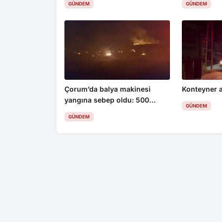
GÜNDEM
GÜNDEM
Çorum’da balya makinesi
Konteyner a
yangına sebep oldu: 500
GÜNDEM
dönüm anız küle döndü
GÜNDEM