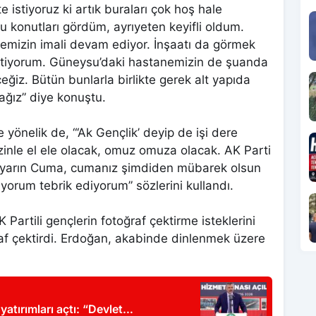
e istiyoruz ki artık buraları çok hoş hale
u konutları gördüm, ayrıyeten keyifli oldum.
emizin imali devam ediyor. İnşaatı da görmek
istiyorum. Güneysu’daki hastanemizin de şuanda
ğiz. Bütün bunlarla birlikte gerek alt yapıda
ağız” diye konuştu.
 yönelik de, “‘Ak Gençlik’ deyip de işi dere
zinle el ele olacak, omuz omuza olacak. AK Parti
ık yarın Cuma, cumanız şimdiden mübarek olsun
uyorum tebrik ediyorum” sözlerini kullandı.
rtili gençlerin fotoğraf çektirme isteklerini
raf çektirdi. Erdoğan, akabinde dinlenmek üzere
yatırımları açtı: “Devlet