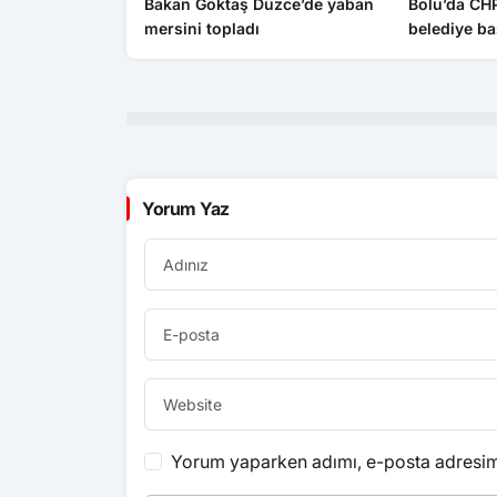
Bakan Göktaş Düzce’de yaban
Bolu’da CHP
mersini topladı
belediye ba
katıldı
Yorum Yaz
Yorum yaparken adımı, e-posta adresimi