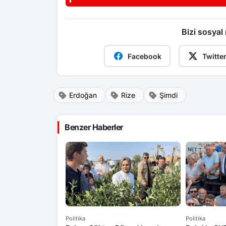
vatandaşına daha hızlı ulaşacak”
Bizi sosyal
Facebook
Twitte
Erdoğan
Rize
Şimdi
Benzer Haberler
Politika
Politika