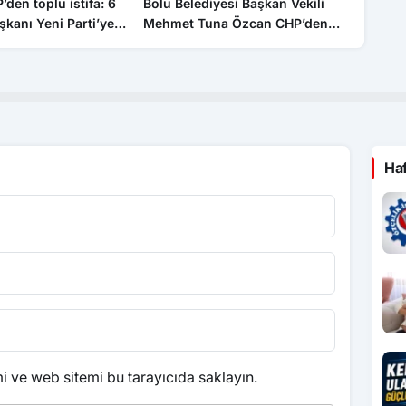
’den toplu istifa: 6
Bolu Belediyesi Başkan Vekili
CHP’den 
şkanı Yeni Parti’ye
Mehmet Tuna Özcan CHP’den
tabelası
istifa etti
Ha
 ve web sitemi bu tarayıcıda saklayın.