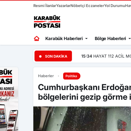
Resmi İlanlar
Yazarlar
Nöbetçi Eczaneler
Yol Durumu
Ha
Karabük Haberleri
Bölge Haberleri
15:34
HAYAT 112 ACİL M
SON DAKIKA
Haberler
Politika
Cumhurbaşkanı Erdoğan,
bölgelerini gezip görme