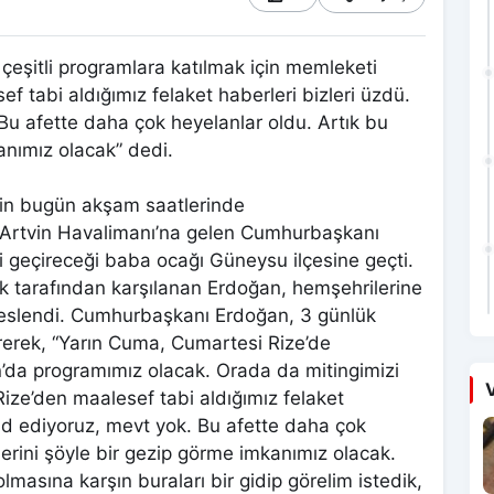
şitli programlara katılmak için memleketi
f tabi aldığımız felaket haberleri bizleri üzdü.
Bu afette daha çok heyelanlar oldu. Artık bu
anımız olacak” dedi.
çin bugün akşam saatlerinde
e-Artvin Havalimanı’na gelen Cumhurbaşkanı
geçireceği baba ocağı Güneysu ilçesine geçti.
ık tarafından karşılanan Erdoğan, hemşehrilerine
seslendi. Cumhurbaşkanı Erdoğan, 3 günlük
vererek, “Yarın Cuma, Cumartesi Rize’de
’da programımız olacak. Orada da mitingimizi
V
Rize’den maalesef tabi aldığımız felaket
amd ediyoruz, mevt yok. Bu afette daha çok
lerini şöyle bir gezip görme imkanımız olacak.
lmasına karşın buraları bir gidip görelim istedik,