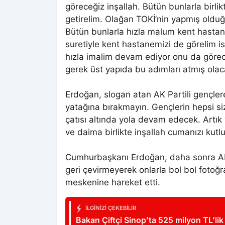
göreceğiz inşallah. Bütün bunlarla birlikt
getirelim. Olağan TOKİ’nin yapmış olduğ
Bütün bunlarla hızla malum kent hastan
suretiyle kent hastanemizi de görelim 
hızla imalim devam ediyor onu da görece
gerek üst yapıda bu adımları atmış olac
Erdoğan, slogan atan AK Partili gençlere
yatağına bırakmayın. Gençlerin hepsi si
çatısı altında yola devam edecek. Art
ve daima birlikte inşallah cumanızı kutl
Cumhurbaşkanı Erdoğan, daha sonra AK Pa
geri çevirmeyerek onlarla bol bol fotoğ
meskenine hareket etti.
İLGINIZI ÇEKEBILIR
Bakan Çiftçi Sinop’ta 525 milyon TL’lik 