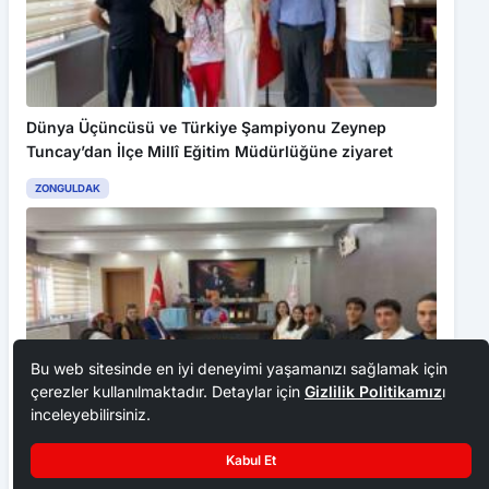
Dünya Üçüncüsü ve Türkiye Şampiyonu Zeynep
Tuncay’dan İlçe Millî Eğitim Müdürlüğüne ziyaret
ZONGULDAK
Bu web sitesinde en iyi deneyimi yaşamanızı sağlamak için
çerezler kullanılmaktadır. Detaylar için
Gizlilik Politikamız
ı
inceleyebilirsiniz.
Kabul Et
Çorum FK, Üzeyir Ergün ile yollarını ayırdı
İbrahim Süheyla İzmirli Fen Lisesi’nden YKS’de büyük
başarı