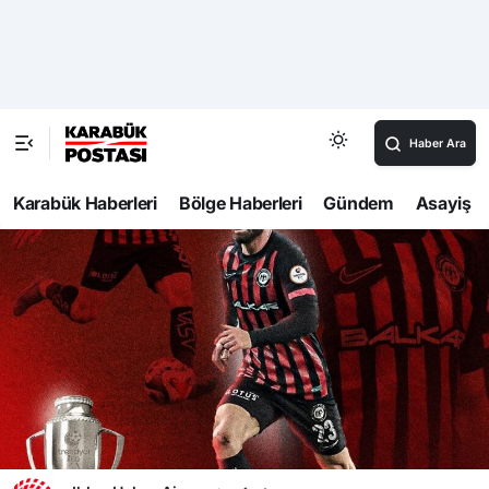
Haber Ara
Karabük Haberleri
Bölge Haberleri
Gündem
Asayiş
86
Haberler
Spor
Çorum FK, Üzeyir Ergün ile yollarını ayırdı