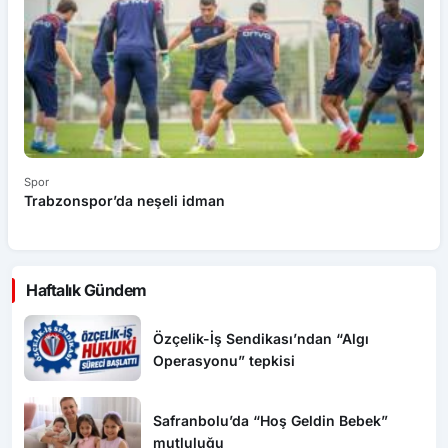
Spor
Sp
Trabzonspor’da neşeli idman
E
e
Haftalık Gündem
Özçelik-İş Sendikası’ndan “Algı
Operasyonu” tepkisi
Safranbolu’da “Hoş Geldin Bebek”
mutluluğu