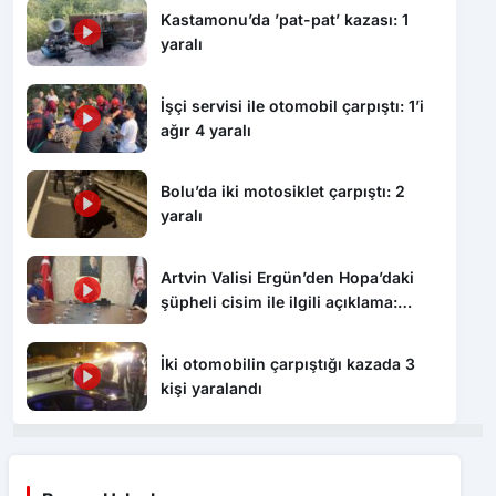
Kastamonu’da ’pat-pat’ kazası: 1
yaralı
İşçi servisi ile otomobil çarpıştı: 1’i
ağır 4 yaralı
Bolu’da iki motosiklet çarpıştı: 2
yaralı
Artvin Valisi Ergün’den Hopa’daki
şüpheli cisim ile ilgili açıklama:
“Endişe edilecek bir durum yok, yol
yeniden trafiğe açıldı”
İki otomobilin çarpıştığı kazada 3
kişi yaralandı