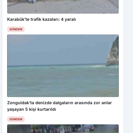
Karabük’te trafik kazaları: 4 yaralı
GÜNDEM
Bu web sitesinde en iyi deneyimi yaşamanızı sağlamak için
çerezler kullanılmaktadır. Detaylar için
Gizlilik Politikamız
ı
inceleyebilirsiniz.
Kabul Et
Çorum FK, Bodrum FK maçı hazırlıklarına başladı
Zonguldak’ta denizde dalgaların arasında zor anlar
yaşayan 5 kişi kurtarıldı
GÜNDEM