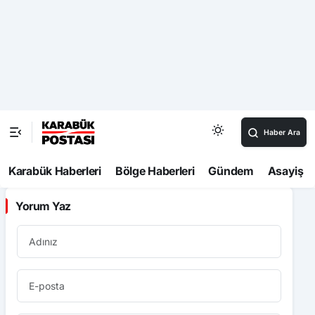
Karabük’te trafik kazaları: 4 yaralı
Zonguldak’ta denizde dalgaların
arasında zor anlar yaşayan 5 kişi
kurtarıldı
Bolu’da tehlikeli serinlik: Yasağa ve
elektrik akımına aldırış etmeden süs
havuzunda yüzdüler
Yorum Yaz