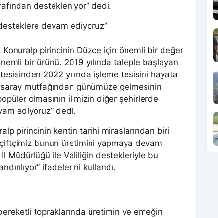
rafından destekleniyor” dedi.
 desteklere devam ediyoruz”
 Konuralp pirincinin Düzce için önemli bir değer
önemli bir ürünü. 2019 yılında taleple başlayan
tesisinden 2022 yılında işleme tesisini hayata
in saray mutfağından günümüze gelmesinin
opüler olmasının ilimizin diğer şehirlerde
devam ediyoruz” dedi.
lp pirincinin kentin tarihi miraslarından biri
 çiftçimiz bunun üretimini yapmaya devam
l Müdürlüğü ile Valiliğin destekleriyle bu
ırılıyor” ifadelerini kullandı.
ereketli topraklarında üretimin ve emeğin