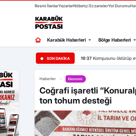
Resmi İlanlar
Yazarlar
Nöbetçi Eczaneler
Yol Durumu
Ha
Karabük Haberleri
Bölge Haberleri
16:37
Komşusunu öldürüp evi
SON DAKIKA
Haberler
Ekonomi
Coğrafi işaretli “Konuralp
ton tohum desteği