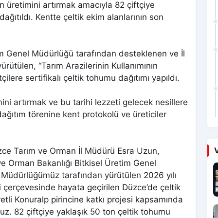
n üretimini artırmak amacıyla 82 çiftçiye
dağıtıldı. Kentte çeltik ekim alanlarının son
im Genel Müdürlüğü tarafından desteklenen ve İl
ütülen, “Tarım Arazilerinin Kullanımının
çilere sertifikalı çeltik tohumu dağıtımı yapıldı.
mini artırmak ve bu tarihi lezzeti gelecek nesillere
ıtım törenine kent protokolü ve üreticiler
V
zce Tarım ve Orman İl Müdürü Esra Uzun,
 ve Orman Bakanlığı Bitkisel Üretim Genel
 Müdürlüğümüz tarafından yürütülen 2026 yılı
esi çerçevesinde hayata geçirilen Düzce’de çeltik
şaretli Konuralp pirincine katkı projesi kapsamında
ruz. 82 çiftçiye yaklaşık 50 ton çeltik tohumu