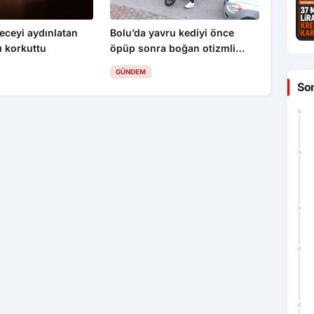
eceyi aydınlatan
Bolu’da yavru kediyi önce
ı korkuttu
öpüp sonra boğan otizmli
çocuk serbest bırakıldı
GÜNDEM
So