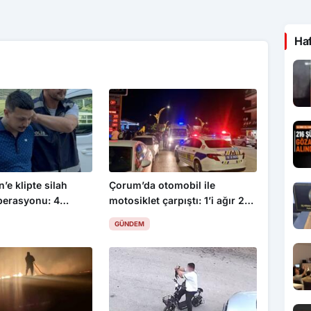
Ha
’e klipte silah
Çorum’da otomobil ile
perasyonu: 4
motosiklet çarpıştı: 1’i ağır 2
yaralı
GÜNDEM