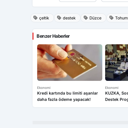
çeltik
destek
Düzce
Tohum
Benzer Haberler
Ekonomi
Ekonomi
Kredi kartında bu limiti aşanlar
KUZKA, Sosy
daha fazla ödeme yapacak!
Destek Pro
Kastamonu’d