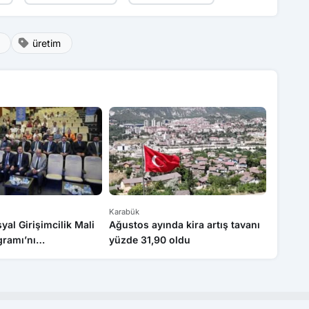
üretim
Karabük
Gündem
al Girişimcilik Mali
Ağustos ayında kira artış tavanı
Dar Gel
gramı’nı
yüzde 31,90 oldu
a tanıttı