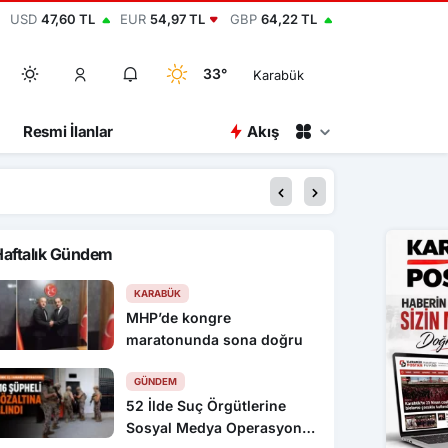
USD
47,60 TL
EUR
54,97 TL
GBP
64,22 TL
33°
Karabük
Resmi İlanlar
Akış
16:30
Rapçi Keskin’e klipte
Haftalık Gündem
KARABÜK
MHP’de kongre
maratonunda sona doğru
GÜNDEM
52 İlde Suç Örgütlerine
Sosyal Medya Operasyonu: