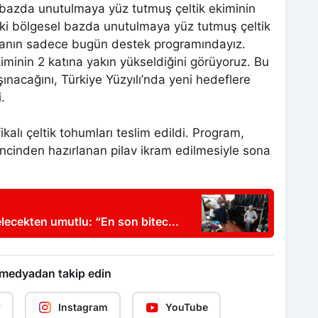
 bazda unutulmaya yüz tutmuş çeltik ekiminin
elki bölgesel bazda unutulmaya yüz tutmuş çeltik
ışmanın sadece bugün destek programındayız.
iminin 2 katına yakın yükseldiğini görüyoruz. Bu
şınacağını, Türkiye Yüzyılı’nda yeni hedeflere
.
kalı çeltik tohumları teslim edildi. Program,
irincinden hazırlanan pilav ikram edilmesiyle sona
elecekten umutlu: “En son bitecek
 medyadan takip edin
r
Instagram
YouTube