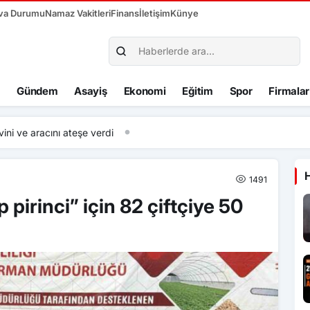
va Durumu
Namaz Vakitleri
Finans
İletişim
Künye
Gündem
Asayiş
Ekonomi
Eğitim
Spor
Firmalar
ni ve aracını ateşe verdi
1491
 pirinci” için 82 çiftçiye 50