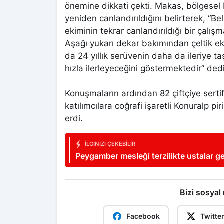
önemine dikkati çekti. Makas, bölgesel
yeniden canlandırıldığını belirterek, “B
ekiminin tekrar canlandırıldığı bir çal
Aşağı yukarı dekar bakımından çeltik ek
da 24 yıllık serüvenin daha da ileriye ta
hızla ilerleyeceğini göstermektedir” dedi
Konuşmaların ardından 82 çiftçiye sertifi
katılımcılara coğrafi işaretli Konuralp p
erdi.
İLGINIZI ÇEKEBILIR
Peygamber mesleği terzilikte ustalar g
meslek terzilik”
Bizi sosyal
Facebook
Twitte