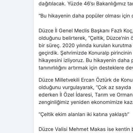
dağıtılacak. Yüzde 46’sı Bakanlığımız ta
“Bu hikayenin daha popüler olması için
Düzce İl Genel Meclis Başkanı Fazlı Koç,
olduğunu belirterek, “Çeltik, Düzce’nin 
bir süreç. 2020 yılında kurulan kurutma 
geçirdik. Şehrimizde Konuralp pirincin
hikayesini izliyoruz. Bu hikayenin daha p
tanınırlılığını artırmak için desteklere 
Düzce Milletvekili Ercan Öztürk de Konura
olduğunu vurgulayarak, “Çok az sayıda
ederken İl Özel İdaresi, Tarım ve Orman İ
zenginliğimiz yeniden ekonomimize kazand
“Çeltik ekim alanları iki katına yaklaştı”
Düzce Valisi Mehmet Makas ise kentin b