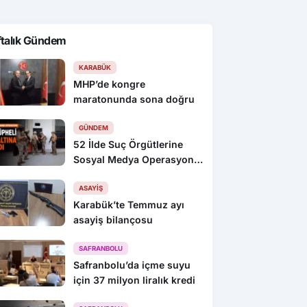
ftalık Gündem
KARABÜK
MHP’de kongre
maratonunda sona doğru
GÜNDEM
52 İlde Suç Örgütlerine
Sosyal Medya Operasyonu:
216 Gözaltı
ASAYIŞ
Karabük’te Temmuz ayı
asayiş bilançosu
SAFRANBOLU
Safranbolu’da içme suyu
için 37 milyon liralık kredi