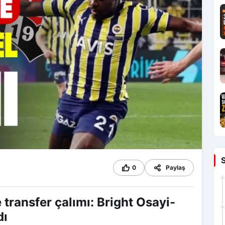
0
Paylaş
transfer çalımı: Bright Osayi-
dı