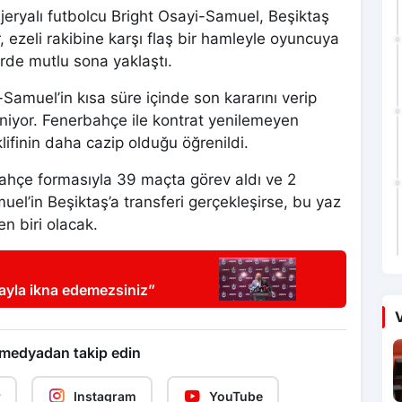
jeryalı futbolcu Bright Osayi-Samuel, Beşiktaş
, ezeli rakibine karşı flaş bir hamleyle oyuncuya
erde mutlu sona yaklaştı.
-Samuel’in kısa süre içinde son kararını verip
niyor. Fenerbahçe ile kontrat yenilemeyen
finin daha cazip olduğu öğrenildi.
ahçe formasıyla 39 maçta görev aldı ve 2
uel’in Beşiktaş’a transferi gerçekleşirse, bu yaz
n biri olacak.
ayla ikna edemezsiniz”
V
 medyadan takip edin
r
Instagram
YouTube