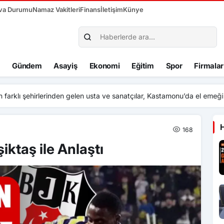
va Durumu
Namaz Vakitleri
Finans
İletişim
Künye
Gündem
Asayiş
Ekonomi
Eğitim
Spor
Firmalar
irlerinden gelen usta ve sanatçılar, Kastamonu’da el emeği ürünlerini ta
168
ktaş ile Anlaştı