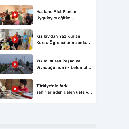
Hastane Afet Planları
Uygulayıcı eğitimi
düzenlendi
Kızılay’dan Yaz Kur’an
Kursu Öğrencilerine anlamlı
ziyaret
Yıkımı süren Reşadiye
Viyadüğü’nde ilk beton blok
sökülerek alındı
Türkiye’nin farklı
Spor
Spo
şehirlerinden gelen usta ve
Adalı’dan Trossard ve
Dünya şampiyonu olan genç
Dün
sanatçılar, Kastamonu’da el
r Açıklaması: “Planlı Bir
güreşçi Özdenur’a yaşadığı
Tra
emeği ürünlerini tanıttı
 İlerliyoruz”
ilçede coşkulu karşılama
“Bi