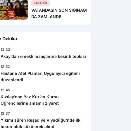
Sonra Yakalandı!
KARABÜK
VATANDAŞIN SON SIĞINAĞI
DA ZAMLANDI!
n Dakika
13:33
Akay’dan emekli maaşlarına kesinti tepkisi
12:52
Hastane Afet Planları Uygulayıcı eğitimi
düzenlendi
12:45
Kızılay’dan Yaz Kur’an Kursu
Öğrencilerine anlamlı ziyaret
12:37
Yıkımı süren Reşadiye Viyadüğü’nde ilk
beton blok sökülerek alındı