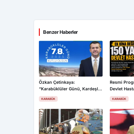
Benzer Haberler
Özkan Çetinkaya:
Resmi Prog
“Karabüklüler Günü, Kardeşlik
Devlet Hast
ve Dayanışmamızın
Aldı
KARABÜK
KARABÜK
Sembolüdür”