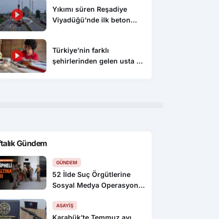
Yıkımı süren Reşadiye
Viyadüğü’nde ilk beton
blok sökülerek alındı
Türkiye’nin farklı
şehirlerinden gelen usta ve
sanatçılar, Kastamonu’da el
emeği ürünlerini tanıttı
ftalık Gündem
GÜNDEM
52 İlde Suç Örgütlerine
Sosyal Medya Operasyonu:
216 Gözaltı
ASAYIŞ
Karabük’te Temmuz ayı