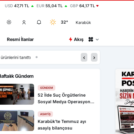
USD
47,71 TL
EUR
55,04 TL
GBP
64,17 TL
32°
Karabük
Resmi İlanlar
Akış
nıttı
12:22
Kastamonu Raporları S
Haftalık Gündem
GÜNDEM
52 İlde Suç Örgütlerine
Sosyal Medya Operasyonu:
216 Gözaltı
ASAYIŞ
Karabük’te Temmuz ayı
asayiş bilançosu