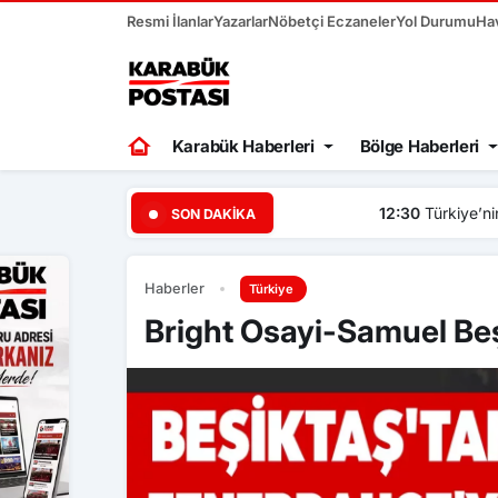
Resmi İlanlar
Yazarlar
Nöbetçi Eczaneler
Yol Durumu
Ha
Karabük Haberleri
Bölge Haberleri
12:30
Türkiye’nin farklı şeh
SON DAKIKA
Haberler
Türkiye
Bright Osayi-Samuel Beşi