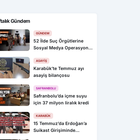
ftalık Gündem
GÜNDEM
52 İlde Suç Örgütlerine
Sosyal Medya Operasyonu:
216 Gözaltı
ASAYIŞ
Karabük’te Temmuz ayı
asayiş bilançosu
SAFRANBOLU
Safranbolu’da içme suyu
için 37 milyon liralık kredi
KARABÜK
15 Temmuz’da Erdoğan’a
Suikast Girişiminde
Bulunan FETÖ’cü 10 Yıl