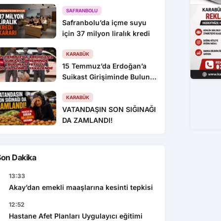
SAFRANBOLU
Safranbolu’da içme suyu
için 37 milyon liralık kredi
KARABÜK
15 Temmuz’da Erdoğan’a
Suikast Girişiminde Bulunan
FETÖ’cü 10 Yıl Sonra
Yakalandı!
KARABÜK
VATANDAŞIN SON SIĞINAĞI
DA ZAMLANDI!
Son Dakika
13:33
Akay’dan emekli maaşlarına kesinti tepkisi
12:52
Hastane Afet Planları Uygulayıcı eğitimi