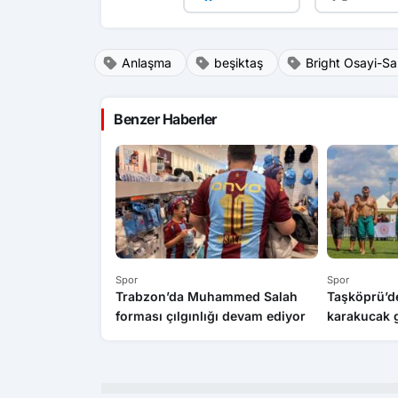
Anlaşma
beşiktaş
Bright Osayi-S
Benzer Haberler
Spor
Spor
Trabzon’da Muhammed Salah
Taşköprü’d
forması çılgınlığı devam ediyor
karakucak g