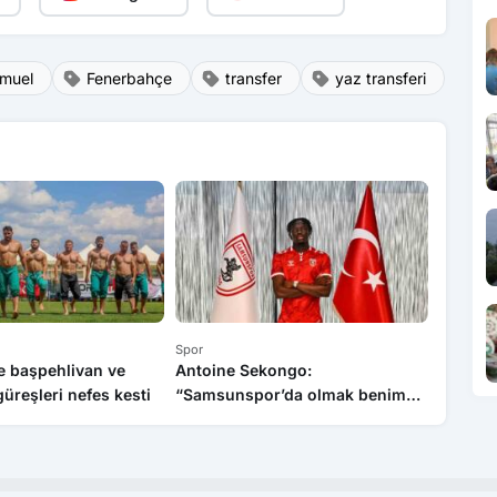
amuel
Fenerbahçe
transfer
yaz transferi
Spor
Spor
e başpehlivan ve
Antoine Sekongo:
Serdal 
üreşleri nefes kesti
“Samsunspor’da olmak benim
Transfe
için büyük bir gurur”
Şekilde