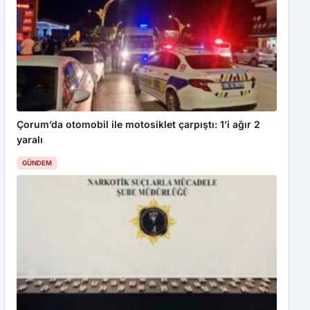
Çorum’da otomobil ile motosiklet çarpıştı: 1’i ağır 2
yaralı
GÜNDEM