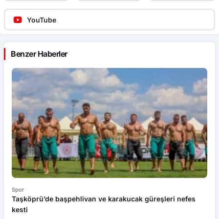
YouTube
Benzer Haberler
Spor
Sp
Taşköprü’de başpehlivan ve karakucak güreşleri nefes
A
kesti
b