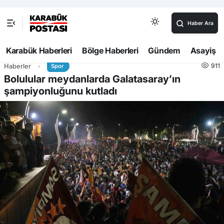
Haber Ara
Karabük Haberleri
Bölge Haberleri
Gündem
Asayiş
911
Haberler
Spor
Bolulular meydanlarda Galatasaray’ın
şampiyonluğunu kutladı