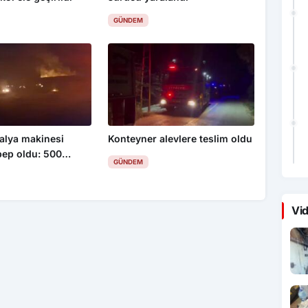
GÜNDEM
alya makinesi
Konteyner alevlere teslim oldu
bep oldu: 500
GÜNDEM
 küle döndü
Vid