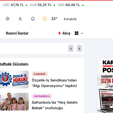
USD
47,74 TL
EUR
55,25 TL
GBP
64,48 TL
32°
Karabük
Resmi İlanlar
Akış
15:34
HAYAT 112 ACİL M
Haftalık Gündem
KARABÜK
Özçelik-İş Sendikası’ndan
“Algı Operasyonu” tepkisi
SAFRANBOLU
Safranbolu’da “Hoş Geldin
Bebek” mutluluğu