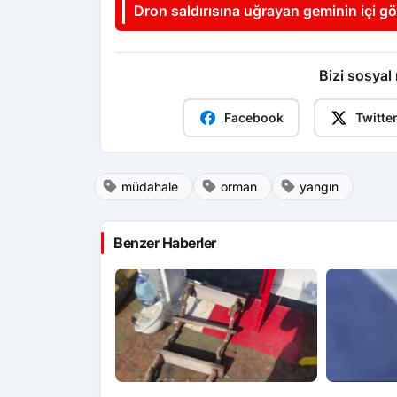
Dron saldırısına uğrayan geminin içi g
çıktı
Bizi sosyal
Facebook
Twitte
müdahale
orman
yangın
Benzer Haberler