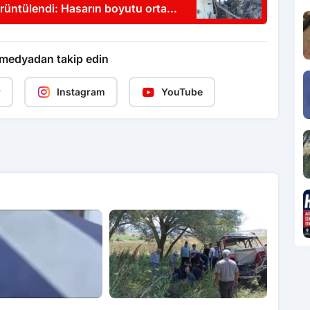
örüntülendi: Hasarın boyutu ortaya
 medyadan takip edin
r
Instagram
YouTube