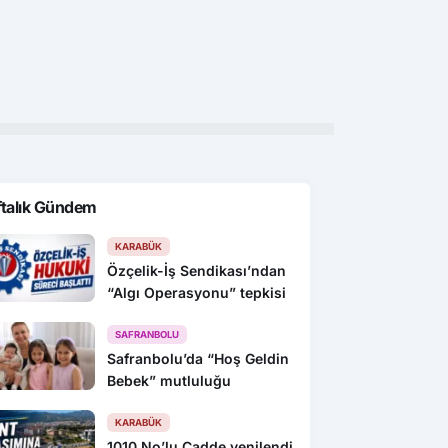
Gündem
Gün
’da dağ kızağına turist
Çorum’da balya makinesi
Kon
Metrelerce kuyruk
yangına sebep oldu: 500 dönüm
or
anız küle döndü
ftalık Gündem
KARABÜK
Özçelik-İş Sendikası’ndan
“Algı Operasyonu” tepkisi
SAFRANBOLU
Safranbolu’da “Hoş Geldin
Bebek” mutluluğu
KARABÜK
1010 No’lu Cadde yenilendi,