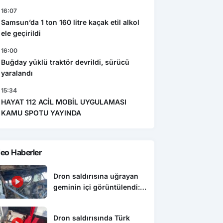
16:07
Samsun’da 1 ton 160 litre kaçak etil alkol
ele geçirildi
16:00
Buğday yüklü traktör devrildi, sürücü
yaralandı
15:34
HAYAT 112 ACİL MOBİL UYGULAMASI
KAMU SPOTU YAYINDA
eo Haberler
Dron saldırısına uğrayan
geminin içi görüntülendi:
Hasarın boyutu ortaya çıktı
Dron saldırısında Türk