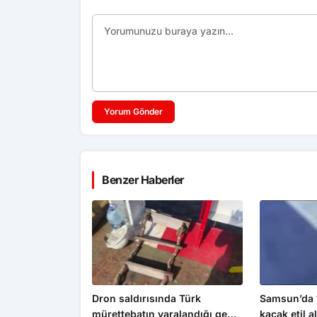
Yorum Gönder
Benzer Haberler
Dron saldırısında Türk
Samsun’da 1
mürettebatın yaralandığı gemi
kaçak etil al