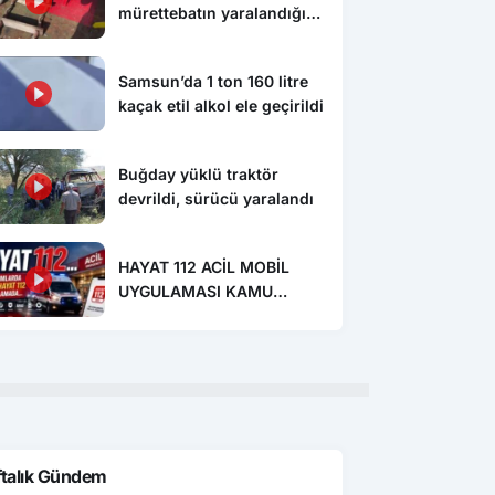
mürettebatın yaralandığı
gemi Samsun’a getirildi
Samsun’da 1 ton 160 litre
kaçak etil alkol ele geçirildi
Buğday yüklü traktör
devrildi, sürücü yaralandı
HAYAT 112 ACİL MOBİL
UYGULAMASI KAMU
SPOTU YAYINDA
ftalık Gündem