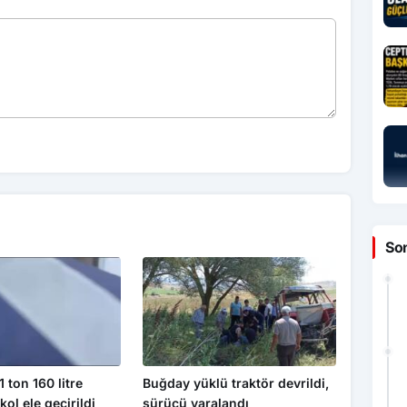
So
 ton 160 litre
Buğday yüklü traktör devrildi,
kol ele geçirildi
sürücü yaralandı