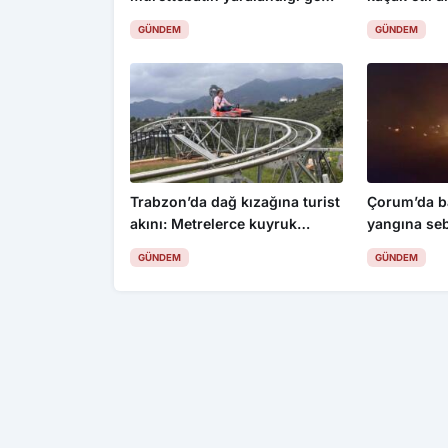
Samsun’a getirildi
GÜNDEM
GÜNDEM
Trabzon’da dağ kızağına turist
Çorum’da b
akını: Metrelerce kuyruk
yangına se
oluşuyor
dönüm anız
GÜNDEM
GÜNDEM