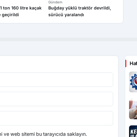
Gündem
Gündem
 ton 160 litre kaçak
Buğday yüklü traktör devrildi,
Trabzon
e geçirildi
sürücü yaralandı
akını: 
oluşuy
Ha
 ve web sitemi bu tarayıcıda saklayın.