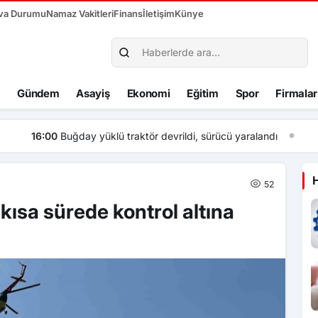
va Durumu
Namaz Vakitleri
Finans
İletişim
Künye
Gündem
Asayiş
Ekonomi
Eğitim
Spor
Firmalar
devrildi, sürücü yaralandı
52
kısa sürede kontrol altına