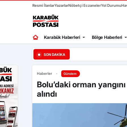
Resmi İlanlar
Yazarlar
Nöbetçi Eczaneler
Yol Durumu
Ha
Karabük Haberleri
Bölge Haberleri
16:00
Buğday yüklü traktör 
SON DAKIKA
Haberler
Gündem
Bolu’daki orman yangını 
alındı