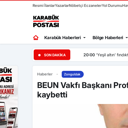
Resmi İlanlar
Yazarlar
Nöbetçi Eczaneler
Yol Durumu
Ha
Karabük Haberleri
Bölge Haberleri
20:00
‘Yeşil altın’ fındıkta 
SON DAKIKA
Haberler
Zonguldak
BEUN Vakfı Başkanı Prof.
kaybetti