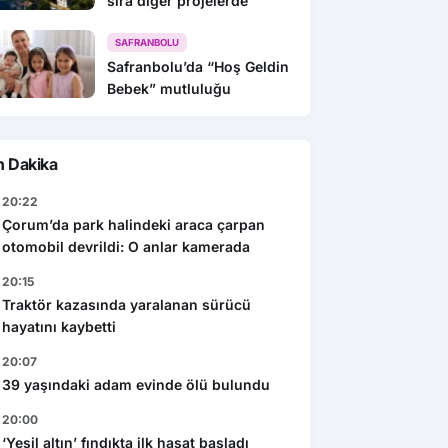
sıra diğer projelerde
SAFRANBOLU
Safranbolu’da “Hoş Geldin
Bebek” mutluluğu
n Dakika
20:22
Çorum’da park halindeki araca çarpan
otomobil devrildi: O anlar kamerada
20:15
Traktör kazasında yaralanan sürücü
hayatını kaybetti
20:07
39 yaşındaki adam evinde ölü bulundu
20:00
‘Yeşil altın’ fındıkta ilk hasat başladı