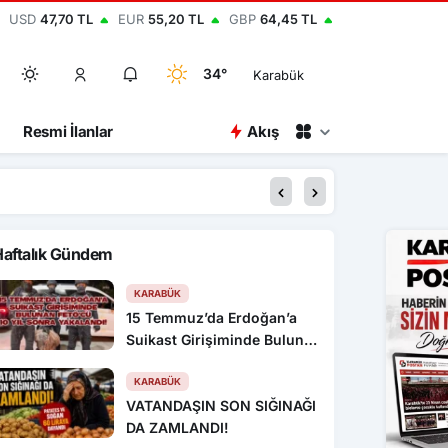
USD
47,70 TL
EUR
55,20 TL
GBP
64,45 TL
34°
Karabük
Resmi İlanlar
Akış
16:52
Köyde kendi yangın sö
Haftalık Gündem
KARABÜK
15 Temmuz’da Erdoğan’a
Suikast Girişiminde Bulunan
FETÖ’cü 10 Yıl Sonra
Yakalandı!
KARABÜK
VATANDAŞIN SON SIĞINAĞI
DA ZAMLANDI!