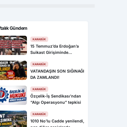
ftalık Gündem
KARABÜK
15 Temmuz’da Erdoğan’a
Suikast Girişiminde
Bulunan FETÖ’cü 10 Yıl
Sonra Yakalandı!
KARABÜK
VATANDAŞIN SON SIĞINAĞI
DA ZAMLANDI!
KARABÜK
Özçelik-İş Sendikası’ndan
“Algı Operasyonu” tepkisi
KARABÜK
1010 No’lu Cadde yenilendi,