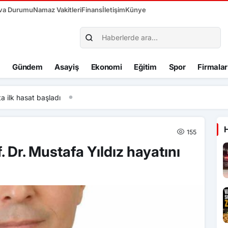
va Durumu
Namaz Vakitleri
Finans
İletişim
Künye
Gündem
Asayiş
Ekonomi
Eğitim
Spor
Firmalar
ilk hasat başladı
155
 Dr. Mustafa Yıldız hayatını