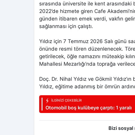
sırasında üniversite ile kent arasındaki 
2022’de hizmete giren Cafe Akademi’nin
günden itibaren emek verdi, vakfın gelir
sağlanması için çalıştı.
Yıldız için 7 Temmuz 2026 Salı günü sa
önünde resmi tören düzenlenecek. Tör
getirilecek, öğle namazını müteakip kıl
Mahallesi Mezarlığı’nda toprağa verilec
Doç. Dr. Nihal Yıldız ve Gökmil Yıldız’ın 
Yıldız, eğitime adanmış bir ömrün ardı
İLGINIZI ÇEKEBILIR
Otomobil boş kulübeye çarptı: 1 yaralı
Bizi sosyal