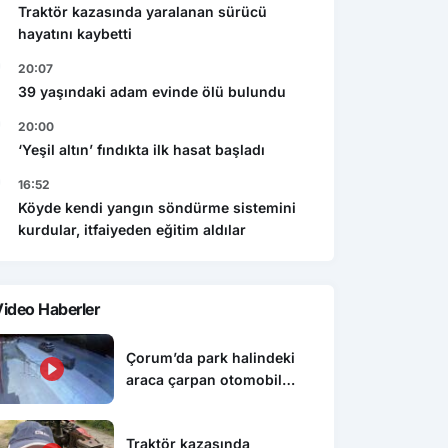
Traktör kazasında yaralanan sürücü
hayatını kaybetti
20:07
39 yaşındaki adam evinde ölü bulundu
20:00
‘Yeşil altın’ fındıkta ilk hasat başladı
16:52
Köyde kendi yangın söndürme sistemini
kurdular, itfaiyeden eğitim aldılar
ideo Haberler
Çorum’da park halindeki
araca çarpan otomobil
devrildi: O anlar kamerada
Traktör kazasında