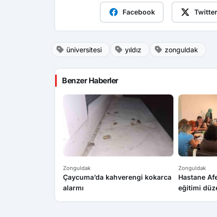
Facebook
Twitte
üniversitesi
yıldız
zonguldak
Benzer Haberler
Zonguldak
Zonguldak
Çaycuma’da kahverengi kokarca
Hastane Afe
alarmı
eğitimi düz