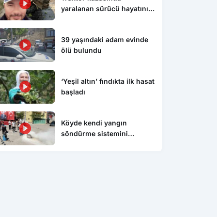
yaralanan sürücü hayatını
kaybetti
39 yaşındaki adam evinde
ölü bulundu
‘Yeşil altın’ fındıkta ilk hasat
başladı
Köyde kendi yangın
söndürme sistemini
kurdular, itfaiyeden eğitim
aldılar