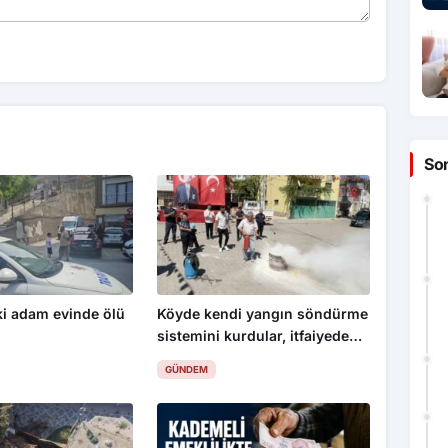
So
ki adam evinde ölü
Köyde kendi yangın söndürme
sistemini kurdular, itfaiyeden
eğitim aldılar
GÜNDEM