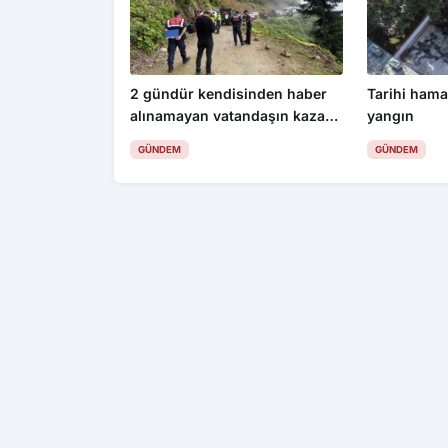
2 gündür kendisinden haber
Tarihi ham
alınamayan vatandaşın kazada
yangın
hayatını kaybettiği ortaya çıktı
GÜNDEM
GÜNDEM