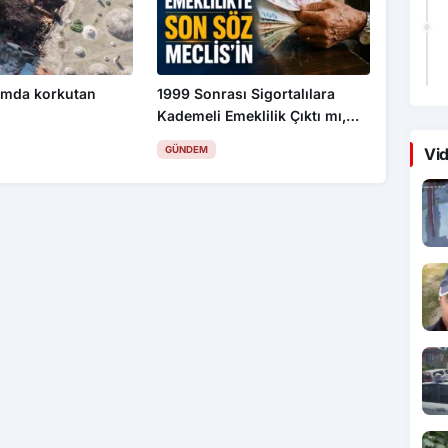
amda korkutan
1999 Sonrası Sigortalılara
Kademeli Emeklilik Çıktı mı,
Kim Kaç Yaşında Emekli
GÜNDEM
Vid
Olacak?