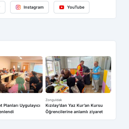
r
Instagram
YouTube
Zonguldak
Zongulda
t Planları Uygulayıcı
Kızılay’dan Yaz Kur’an Kursu
Zonguld
enlendi
Öğrencilerine anlamlı ziyaret
Ünivers
persone