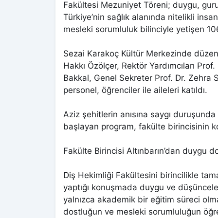
Fakültesi Mezuniyet Töreni; duygu, gur
Türkiye’nin sağlık alanında nitelikli ins
mesleki sorumluluk bilinciyle yetişen 1
Sezai Karakoç Kültür Merkezinde düzenl
Hakkı Özölçer, Rektör Yardımcıları Prof.
Bakkal, Genel Sekreter Prof. Dr. Zehra S
personel, öğrenciler ile aileleri katıldı.
Aziz şehitlerin anısına saygı duruşunda 
başlayan program, fakülte birincisinin 
Fakülte Birincisi Altınbarın’dan duygu 
Diş Hekimliği Fakültesini birincilikle 
yaptığı konuşmada duygu ve düşüncelerini
yalnızca akademik bir eğitim süreci ol
dostluğun ve mesleki sorumluluğun öğre