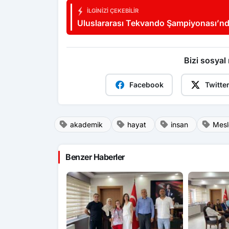
İLGINIZI ÇEKEBILIR
Uluslararası Tekvando Şampiyonası’nd
madalya gururu
Bizi sosyal
Facebook
Twitte
akademik
hayat
insan
Mesl
Benzer Haberler