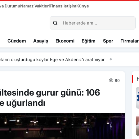
va Durumu
Namaz Vakitleri
Finans
İletişim
Künye
Gündem
Asayiş
Ekonomi
Eğitim
Spor
Firmalar
ların oluşturduğu koylar Ege ve Akdeniz’i aratmıyor
80
ltesinde gurur günü: 106
e uğurlandı