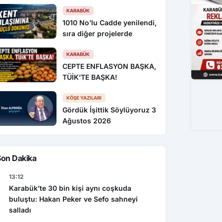
KARABÜK
1010 No’lu Cadde yenilendi,
sıra diğer projelerde
KARABÜK
CEPTE ENFLASYON BAŞKA,
TÜİK’TE BAŞKA!
KÖŞE YAZILARI
Gördük İşittik Söylüyoruz 3
Ağustos 2026
Son Dakika
13:12
Karabük’te 30 bin kişi aynı coşkuda
buluştu: Hakan Peker ve Sefo sahneyi
salladı