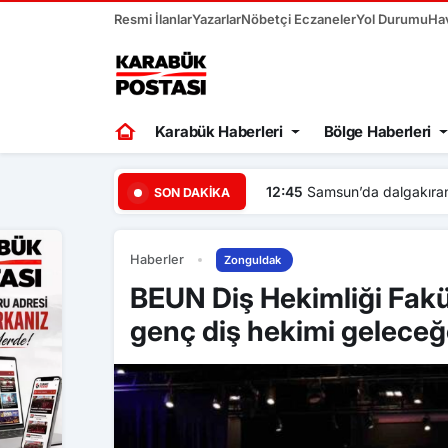
Resmi İlanlar
Yazarlar
Nöbetçi Eczaneler
Yol Durumu
Ha
Karabük Haberleri
Bölge Haberleri
12:45
Samsun’da dalgakıran
SON DAKIKA
Haberler
Zonguldak
BEUN Diş Hekimliği Fakü
genç diş hekimi geleceğ