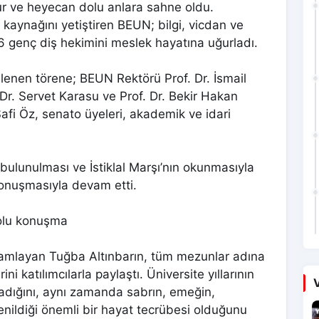
ur ve heyecan dolu anlara sahne oldu.
an kaynağını yetiştiren BEUN; bilgi, vicdan ve
06 genç diş hekimini meslek hayatına uğurladı.
enen törene; BEUN Rektörü Prof. Dr. İsmail
 Dr. Servet Karasu ve Prof. Dr. Bekir Hakan
afi Öz, senato üyeleri, akademik ve idari
bulunulması ve İstiklal Marşı’nın okunmasıyla
konuşmasıyla devam etti.
dolu konuşma
tamamlayan Tuğba Altınbarın, tüm mezunlar adına
 katılımcılarla paylaştı. Üniversite yıllarının
V
madığını, aynı zamanda sabrın, emeğin,
nildiği önemli bir hayat tecrübesi olduğunu