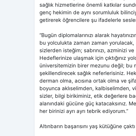
sağlık hizmetlerine önemli katkılar sun
genç hekimin de aynı sorumluluk bilinciy
getirerek öğrencilere şu ifadelerle sesle
“Bugün diplomalarınızı alarak hayatınız
bu yolculukta zaman zaman yorulacak, çe
sizlerden isteğim; sabrınızı, azminizi v
Hedeflerinize ulaşmak için çıktığınız yold
üniversitemizin birer mezunu değil; bu mi
şekillendirecek sağlık neferlerisiniz. He
derman olma, acısına ortak olma ve şif
boyunca aklıselimden, kalbiselimden, v
sizler, bilgi birikiminiz, etik değerlere b
alanındaki gücüne güç katacaksınız. Mezu
her birinizi ayrı ayrı tebrik ediyorum.”
Altınbarın başarısını yaş kütüğüne çaktı