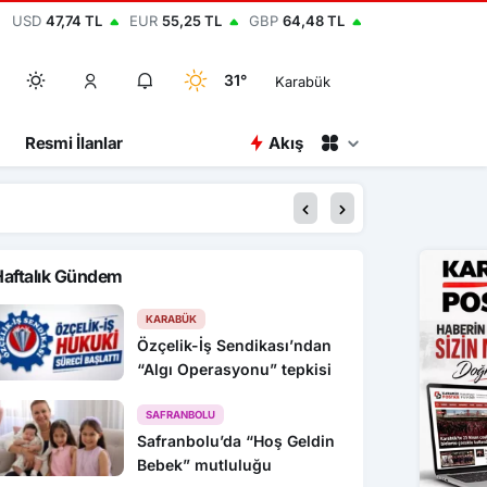
USD
47,74 TL
EUR
55,25 TL
GBP
64,48 TL
31°
Karabük
Resmi İlanlar
Akış
12:37
Uluslararası Tekvand
Haftalık Gündem
KARABÜK
Özçelik-İş Sendikası’ndan
“Algı Operasyonu” tepkisi
SAFRANBOLU
Safranbolu’da “Hoş Geldin
Bebek” mutluluğu