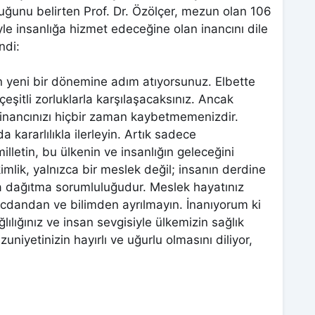
duğunu belirten Prof. Dr. Özölçer, mezun olan 106
le insanlığa hizmet edeceğine olan inancını dile
ndi:
ın yeni bir dönemine adım atıyorsunuz. Elbette
şitli zorluklarla karşılaşacaksınız. Ancak
e inancınızı hiçbir zaman kaybetmemenizdir.
a kararlılıkla ilerleyin. Artık sadece
lletin, bu ülkenin ve insanlığın geleceğini
kimlik, yalnızca bir meslek değil; insanın derdine
a dağıtma sorumluluğudur. Meslek hayatınız
icdandan ve bilimden ayrılmayın. İnanıyorum ki
ağlılığınız ve insan sevgisiyle ülkemizin sağlık
niyetinizin hayırlı ve uğurlu olmasını diliyor,