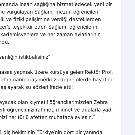
zamanda insan sağlığına hizmet edecek yeni bir
nu vurgulayan Sağlam, mezun öğrencileri
k ve fiziki gelişimine verdiği desteklerden
lçer’e teşekkür eden Sağlam, öğrencilerin
kademisyenlere ve her zaman evlatlarının
ndu.
anlığın istikbalisiniz”
asını yapmak üzere kürsüye gelen Rektör Prof.
 Kahramanmaraş merkezli depremlerde hayatını
şlayarak şu sözleri ifade etti:
yacak olan kıymetli öğrencilerimizden Zehra
erli öğrencimizi rahmet, minnet ve dualarla yâd
izi her türlü afetten muhafaza eylesin.”
 diş hekiminin Türkiye’nin dört bir yanında