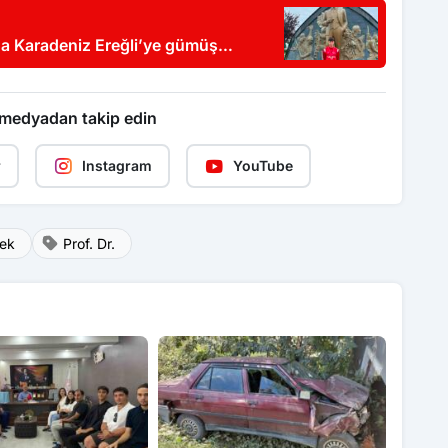
a Karadeniz Ereğli’ye gümüş
 medyadan takip edin
r
Instagram
YouTube
ek
Prof. Dr.