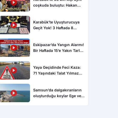
coşkuda buluştu: Hakan
Peker ve Sefo sahneyi
salladı
Karabük’te Uyuşturucuya
Geçit Yok! 3 Haftada 8
Operasyon: 2 Tutuklama, 4
Firari Yakalandı
Eskipazar’da Yangın Alarmı!
Bir Haftada 15’e Yakın Tarla
ve Anız Yangını
Yaya Geçidinde Feci Kaza:
71 Yaşındaki Talat Yılmaz
Hayatını Kaybetti
Samsun’da dalgakıranların
oluşturduğu koylar Ege ve
Akdeniz’i aratmıyor