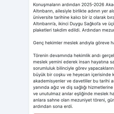
Konuşmaların ardından 2025-2026 Akadem
Altınbarın, ailesiyle birlikte adının yer 
üniversite tarihine kalıcı bir iz olarak 
Altınbarın’a, ikinci Duygu Sağkol’a ve ü
plaketleri takdim edildi. Ardından mezun 
Genç hekimler meslek andıyla göreve h
Törenin devamında hekimlik andı gerçekl
meslek yemini ederek insan hayatına sayg
sorumluluk bilinciyle görev yapacakları
büyük bir coşku ve heyecan içerisinde kep
akademisyenler ve davetliler bu tarihi ana
yanında ağız ve diş sağlığı hizmetlerin
ve unutulmaz anılar eşliğinde meslek ha
anlara sahne olan mezuniyet töreni, günü
ardından sona erdi.