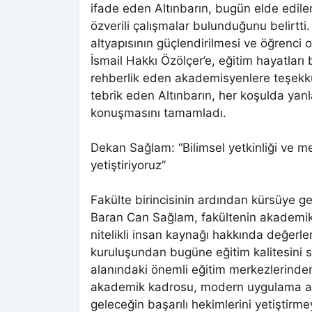
ifade eden Altınbarın, bugün elde edile
özverili çalışmalar bulunduğunu belirtti.
altyapısının güçlendirilmesi ve öğrenci o
İsmail Hakkı Özölçer’e, eğitim hayatları 
rehberlik eden akademisyenlere teşekkü
tebrik eden Altınbarın, her koşulda yanl
konuşmasını tamamladı.
Dekan Sağlam: “Bilimsel yetkinliği ve m
yetiştiriyoruz”
Fakülte birincisinin ardından kürsüye ge
Baran Can Sağlam, fakültenin akademik ge
nitelikli insan kaynağı hakkında değerl
kuruluşundan bugüne eğitim kalitesini sü
alanındaki önemli eğitim merkezlerinden 
akademik kadrosu, modern uygulama alan
geleceğin başarılı hekimlerini yetiştirme