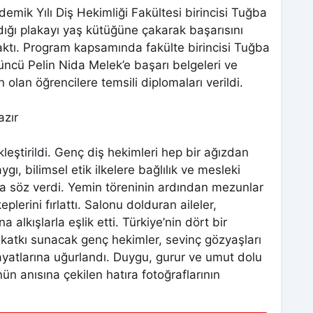
ik Yılı Diş Hekimliği Fakültesi birincisi Tuğba
aldığı plakayı yaş kütüğüne çakarak başarısını
bıraktı. Program kapsamında fakülte birincisi Tuğba
çüncü Pelin Nida Melek’e başarı belgeleri ve
olan öğrencilere temsili diplomaları verildi.
azır
eştirildi. Genç diş hekimleri hep bir ağızdan
ı, bilimsel etik ilkelere bağlılık ve mesleki
na söz verdi. Yemin töreninin ardından mezunlar
lerini fırlattı. Salonu dolduran aileler,
 alkışlarla eşlik etti. Türkiye’nin dört bir
e katkı sunacak genç hekimler, sevinç gözyaşları
yatlarına uğurlandı. Duygu, gurur ve umut dolu
n anısına çekilen hatıra fotoğraflarının