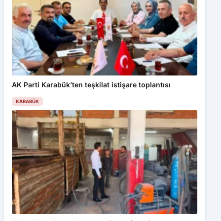
AK Parti Karabük’ten teşkilat istişare toplantısı
KARABÜK