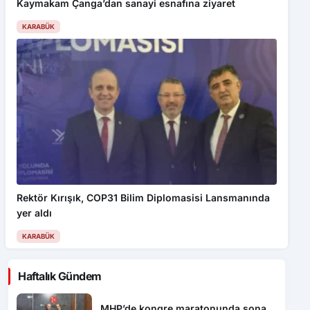
Kaymakam Çanga’dan sanayi esnafına ziyaret
KARABÜK
Rektör Kırışık, COP31 Bilim Diplomasisi Lansmanında
yer aldı
KARABÜK
Haftalık Gündem
MHP’de kongre maratonunda sona