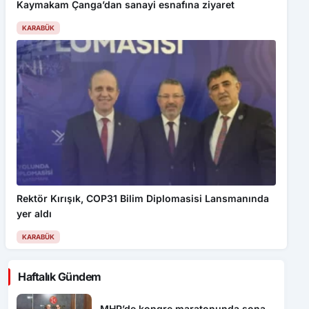
Kaymakam Çanga’dan sanayi esnafına ziyaret
KARABÜK
Rektör Kırışık, COP31 Bilim Diplomasisi Lansmanında
yer aldı
KARABÜK
Haftalık Gündem
MHP’de kongre maratonunda sona