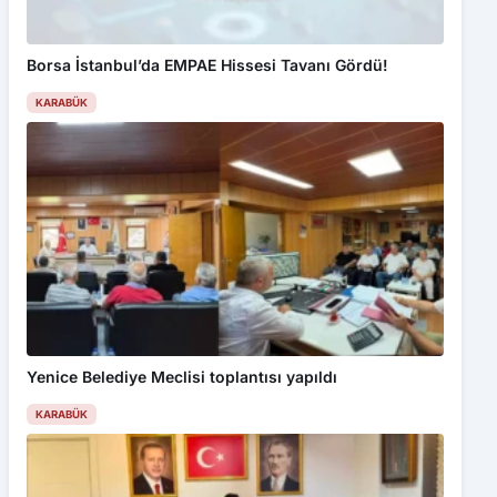
Borsa İstanbul’da EMPAE Hissesi Tavanı Gördü!
KARABÜK
Bu web sitesinde en iyi deneyimi yaşamanızı sağlamak için
çerezler kullanılmaktadır. Detaylar için
Gizlilik Politikamız
ı
inceleyebilirsiniz.
Kabul Et
Beton mikseri 150 metrelik uçuruma yuvarlandı: 2 yaralı
Yenice Belediye Meclisi toplantısı yapıldı
KARABÜK