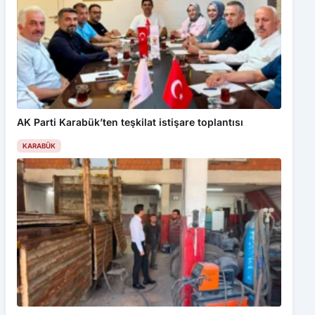
AK Parti Karabük’ten teşkilat istişare toplantısı
KARABÜK