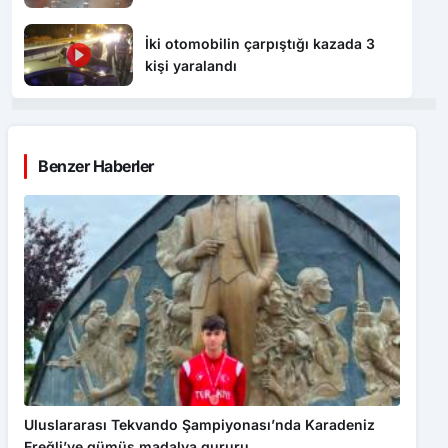
“Endişe edilecek bir durum yok, yol
yeniden trafiğe açıldı”
İki otomobilin çarpıştığı kazada 3
kişi yaralandı
Benzer Haberler
Uluslararası Tekvando Şampiyonası’nda Karadeniz
Ereğli’ye gümüş madalya gururu