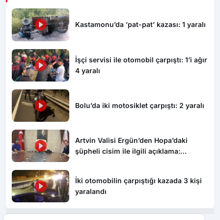
Kastamonu’da ’pat-pat’ kazası: 1 yaralı
İşçi servisi ile otomobil çarpıştı: 1’i ağır
4 yaralı
Bolu’da iki motosiklet çarpıştı: 2 yaralı
Artvin Valisi Ergün’den Hopa’daki
şüpheli cisim ile ilgili açıklama:
“Endişe edilecek bir durum yok, yol
yeniden trafiğe açıldı”
İki otomobilin çarpıştığı kazada 3 kişi
yaralandı