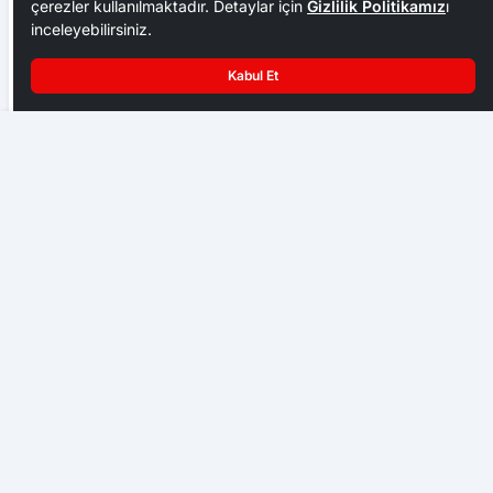
çerezler kullanılmaktadır. Detaylar için
Gizlilik Politikamız
ı
inceleyebilirsiniz.
Kabul Et
BAŞKAN ÇETİNKAYA: “BİZ ÇOK BÜYÜK BİR AİLEYİZ”
İbrahim Süheyla İzmirli Fen Lisesi’nden YKS’de büyük
başarı
ZONGULDAK
Otomobil boş kulübeye çarptı: 1 yaralı