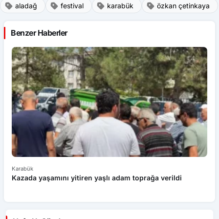
aladağ
festival
karabük
özkan çetinkaya
Benzer Haberler
Karabük
Ka
Kazada yaşamını yitiren yaşlı adam toprağa verildi
El