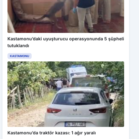
Kastamonu’daki uyuşturucu operasyonunda 5 şüpheli
tutuklandı
KASTAMONU
Bu web sitesinde en iyi deneyimi yaşamanızı sağlamak için
çerezler kullanılmaktadır. Detaylar için
Gizlilik Politikamız
ı
inceleyebilirsiniz.
Kabul Et
Başkan Candal’dan ’aileyi darp’ iddiası açıklaması
Kastamonu’da traktör kazası: 1 ağır yaralı