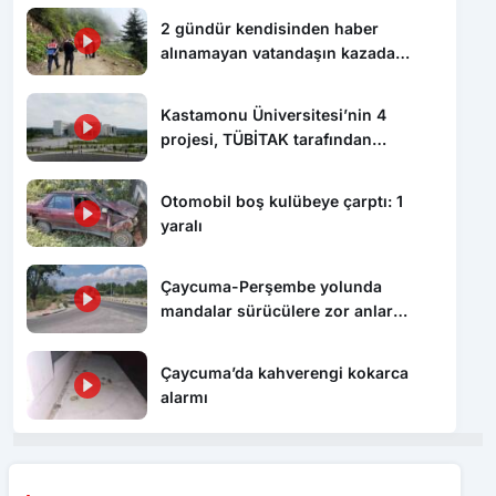
2 gündür kendisinden haber
alınamayan vatandaşın kazada
hayatını kaybettiği ortaya çıktı
Kastamonu Üniversitesi’nin 4
projesi, TÜBİTAK tarafından
desteklenecek
Otomobil boş kulübeye çarptı: 1
yaralı
Çaycuma-Perşembe yolunda
mandalar sürücülere zor anlar
yaşattı
Çaycuma’da kahverengi kokarca
alarmı