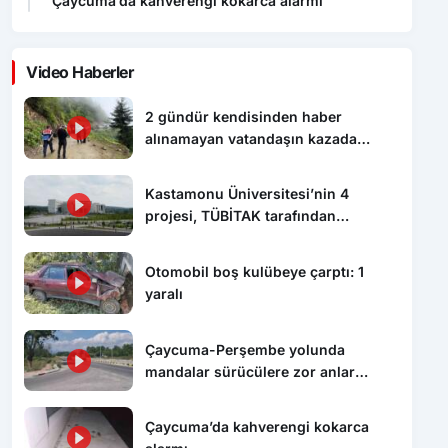
Çaycuma’da kahverengi kokarca alarmı
Video Haberler
2 gündür kendisinden haber
alınamayan vatandaşın kazada
hayatını kaybettiği ortaya çıktı
Kastamonu Üniversitesi’nin 4
projesi, TÜBİTAK tarafından
desteklenecek
Otomobil boş kulübeye çarptı: 1
yaralı
Çaycuma-Perşembe yolunda
mandalar sürücülere zor anlar
yaşattı
Çaycuma’da kahverengi kokarca