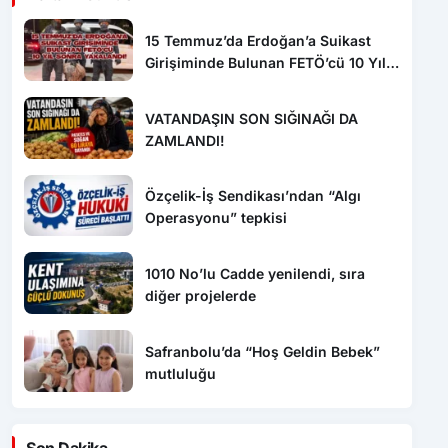
15 Temmuz’da Erdoğan’a Suikast
Girişiminde Bulunan FETÖ’cü 10 Yıl
Sonra Yakalandı!
VATANDAŞIN SON SIĞINAĞI DA
ZAMLANDI!
Özçelik-İş Sendikası’ndan “Algı
Operasyonu” tepkisi
1010 No’lu Cadde yenilendi, sıra
diğer projelerde
Safranbolu’da “Hoş Geldin Bebek”
mutluluğu
Son Dakika