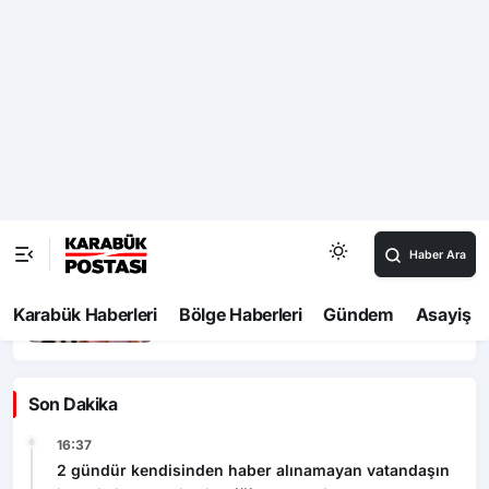
VATANDAŞIN SON SIĞINAĞI DA
ZAMLANDI!
Özçelik-İş Sendikası’ndan “Algı
Operasyonu” tepkisi
1010 No’lu Cadde yenilendi, sıra diğer
projelerde
Safranbolu’da “Hoş Geldin Bebek”
mutluluğu
Son Dakika
16:37
2 gündür kendisinden haber alınamayan vatandaşın