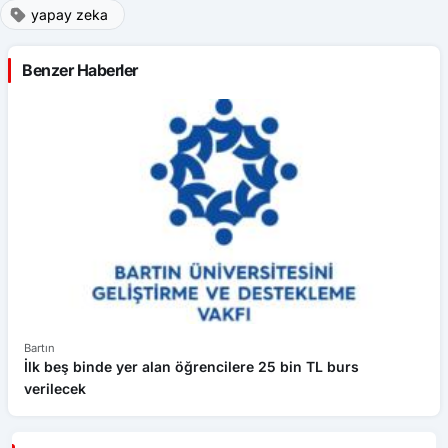
yapay zeka
Benzer Haberler
Bartın
Ba
İlk beş binde yer alan öğrencilere 25 bin TL burs
BA
verilecek
pa