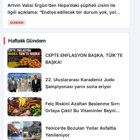
Artvin Valisi Ergün’den Hopa’daki şüpheli cisim ile
ilgili açıklama: “Endişe edilecek bir durum yok, yol
yeniden trafiğe açıldı”
GÜNDEM
Haftalık Gündem
CEPTE ENFLASYON BAŞKA, TÜİK’TE
BAŞKA!
22. Uluslararası Karadeniz Judo
Şampiyonası yarın sona eriyor
Felç Riskini Azaltan Beslenme Sırrı
Ortaya Çıktı! Bu Vitaminler Beyni
Koruyor
Yenice’de Bozulan Yollar Asfaltla
Yenileniyor