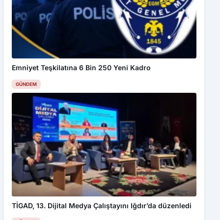
çerezler kullanılmaktadır. Detaylar için
Gizlilik Politikamız
ı
inceleyebilirsiniz.
Kabul Et
Emniyet Teşkilatına 6 Bin 250 Yeni Kadro
BARÜ yapay zekâ eğitimleriyle dijital dönüşüme katkı sunuyor
GÜNDEM
TİGAD, 13. Dijital Medya Çalıştayını Iğdır’da düzenledi