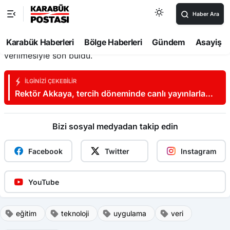
Program; BARÜ Mühendislik, Mimarlık ve Tasarım
Fakültesinden Doç. Dr. Evrim Güler ve Dr. Öğr. Üyesi
Ümit Demirbaga tarafından verilen eğitimleri
muvaffakiyetle tamamlayan iştirakçilere sertifikalarının
verilmesiyle son buldu.
İLGINIZI ÇEKEBILIR
Rektör Akkaya, tercih döneminde canlı yayınlarla
aday öğrencilerin yanında oluyor
Bizi sosyal medyadan takip edin
Facebook
Twitter
Instagram
YouTube
eğitim
teknoloji
uygulama
veri