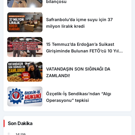
bilançosu
Safranbolu’da içme suyu için 37
milyon liralık kredi
15 Temmuz’da Erdoğan’a Suikast
Girişiminde Bulunan FETÖ’cü 10 Yıl
Sonra Yakalandı!
VATANDAŞIN SON SIĞINAĞI DA
ZAMLANDI!
Özçelik-İş Sendikası’ndan “Algı
Operasyonu” tepkisi
Son Dakika
14:09