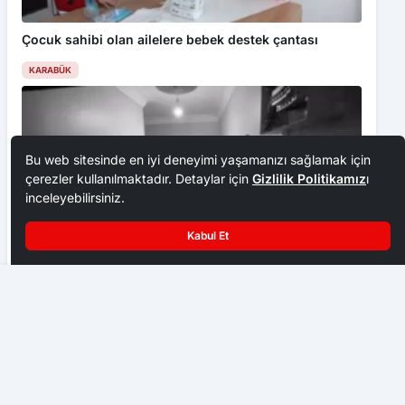
Çocuk sahibi olan ailelere bebek destek çantası
KARABÜK
Bu web sitesinde en iyi deneyimi yaşamanızı sağlamak için
çerezler kullanılmaktadır. Detaylar için
Gizlilik Politikamız
ı
inceleyebilirsiniz.
Kabul Et
BARÜ, NAFSA 2026’da Uluslararası İş Birliği Ağını Genişletti
30 İlde DEAŞ Operasyonu
KARABÜK