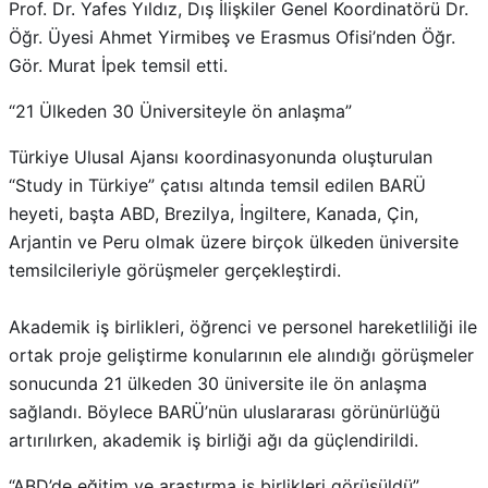
Prof. Dr. Yafes Yıldız, Dış İlişkiler Genel Koordinatörü Dr.
Öğr. Üyesi Ahmet Yirmibeş ve Erasmus Ofisi’nden Öğr.
Gör. Murat İpek temsil etti.
“21 Ülkeden 30 Üniversiteyle ön anlaşma”
Türkiye Ulusal Ajansı koordinasyonunda oluşturulan
“Study in Türkiye” çatısı altında temsil edilen BARÜ
heyeti, başta ABD, Brezilya, İngiltere, Kanada, Çin,
Arjantin ve Peru olmak üzere birçok ülkeden üniversite
temsilcileriyle görüşmeler gerçekleştirdi.
Akademik iş birlikleri, öğrenci ve personel hareketliliği ile
ortak proje geliştirme konularının ele alındığı görüşmeler
sonucunda 21 ülkeden 30 üniversite ile ön anlaşma
sağlandı. Böylece BARÜ’nün uluslararası görünürlüğü
artırılırken, akademik iş birliği ağı da güçlendirildi.
“ABD’de eğitim ve araştırma iş birlikleri görüşüldü”