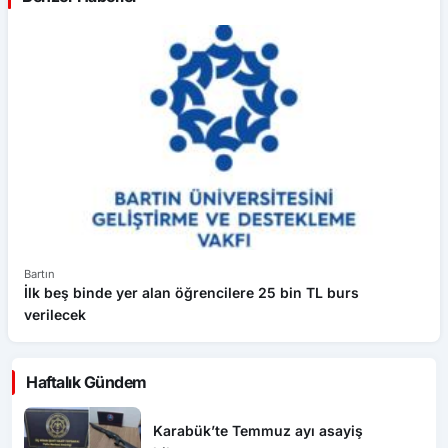
Bartın
Ba
İlk beş binde yer alan öğrencilere 25 bin TL burs
BA
verilecek
pa
Haftalık Gündem
Karabük’te Temmuz ayı asayiş