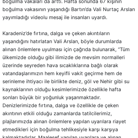
boğulma vakaları da arttı. Hafta sonunda 67 kişinin
boğulma vakasının yaşandığı Bartın’da Vali Nurtaç Arslan
yayımladığı videolu mesaj ile insanları uyardı.
Karadeniz’de fırtına, dalga ve çeken akıntıların
yaşandığını hatırlatan Vali Arslan, böyle durumlarda
alınan önlemlere uyulması için çağrıda bulunarak, “Tüm
ülkemizde olduğu gibi ilimizde de mevsim normalleri
üzerinde seyreden hava sıcaklıklarına bağlı olarak
vatandaşlarımızın hem keyifli vakit geçirme hem de
serinleme ihtiyacı ile birlikte deniz, göl ve Nehir gibi su
kaynaklarının olduğu kesimlerimizde özellikle hafta
sonları büyük bir yoğunluk yaşanmaktadır.
Denizlerimizde fırtına, dalga ve özellikle de çeken
akıntının etkili olduğu zamanlarda tatilcilerimiz,
plajlarımızda alınan önlemlere yapılan uyarılara riayet
etmedikleri için boğulma tehlikesiyle karşı karşıya
kalmaktadırlar. Maalesef yapılan uyarılara ve alınan