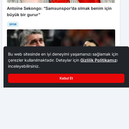
Antoine Sekongo: “Samsunspor’da olmak benim için
büyük bir gurur”
SPOR
Bu web sitesinde en iyi deneyimi yaşamanızı sağlamak için
çerezler kullanılmaktadır. Detaylar için
Gizlilik Politikamız
ı
inceleyebilirsiniz.
Kabul Et
Bartın’da boğulmalar arttı, vali uyardı
Serdal Adalı’dan Trossard ve Transfer Açıklaması:
“Planlı Bir Şekilde İlerliyoruz”
SPOR