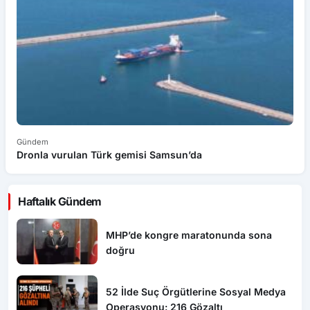
Gündem
G
Dronla vurulan Türk gemisi Samsun’da
Sa
Haftalık Gündem
MHP’de kongre maratonunda sona
doğru
52 İlde Suç Örgütlerine Sosyal Medya
Operasyonu: 216 Gözaltı