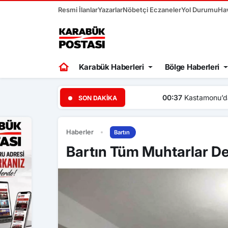
Resmi İlanlar
Yazarlar
Nöbetçi Eczaneler
Yol Durumu
Ha
Karabük Haberleri
Bölge Haberleri
00:37
Kastamonu’daki uyuş
SON DAKIKA
Haberler
Bartın
Bartın Tüm Muhtarlar De