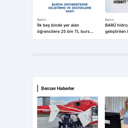
Bartın
Bartın
İlk beş binde yer alan
BARÜ hidroj
öğrencilere 25 bin TL burs
geliştirilen
verilecek
patentini al
Benzer Haberler