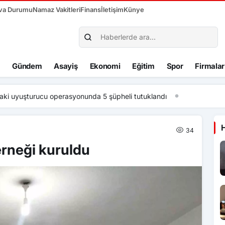
va Durumu
Namaz Vakitleri
Finans
İletişim
Künye
Gündem
Asayiş
Ekonomi
Eğitim
Spor
Firmalar
turucu operasyonunda 5 şüpheli tutuklandı
34
rneği kuruldu