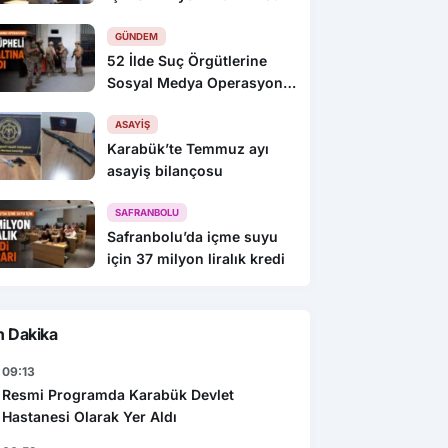
GÜNDEM
52 İlde Suç Örgütlerine
Sosyal Medya Operasyonu:
216 Gözaltı
ASAYIŞ
Karabük’te Temmuz ayı
asayiş bilançosu
SAFRANBOLU
Safranbolu’da içme suyu
için 37 milyon liralık kredi
n Dakika
09:13
Resmi Programda Karabük Devlet
Hastanesi Olarak Yer Aldı