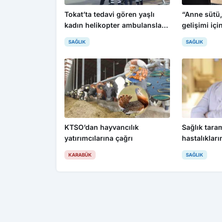
Tokat’ta tedavi gören yaşlı
“Anne sütü,
kadın helikopter ambulansla
gelişimi içi
Konya’ya sevk edildi
SAĞLIK
SAĞLIK
KTSO’dan hayvancılık
Sağlık taram
yatırımcılarına çağrı
hastalıklar
yakalıyor
KARABÜK
SAĞLIK