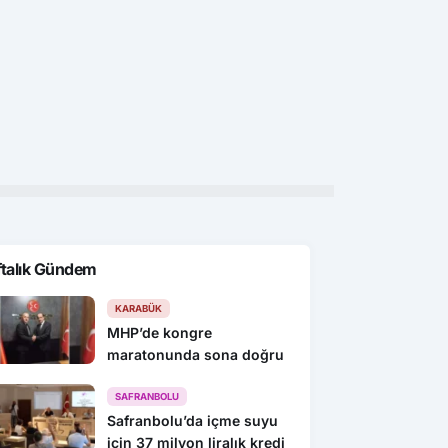
Bartın
Bart
ve Zonguldak tarımda
Bartın’da 8 bin 715 kişi hareket
Bar
areket edecek
yaşını öğrendi
pro
ftalık Gündem
KARABÜK
MHP’de kongre
maratonunda sona doğru
SAFRANBOLU
Safranbolu’da içme suyu
için 37 milyon liralık kredi