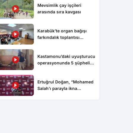
Mevsimlik çay işçileri
arasında sıra kavgası
Karabük’te organ bağışı
farkındalık toplantısı
düzenlendi
Kastamonu’daki uyuşturucu
operasyonunda 5 şüpheli
tutuklandı
Ertuğrul Doğan, “Mohamed
Salah’ı parayla ikna
edemezsiniz”