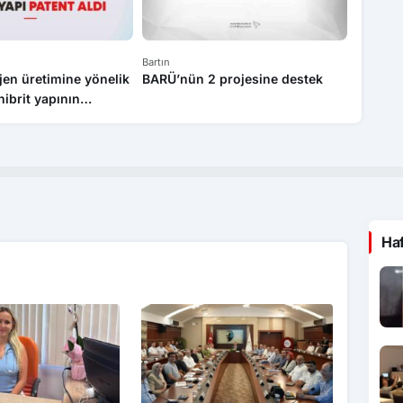
Bartın
Bartın
en üretimine yönelik
BARÜ’nün 2 projesine destek
Bartın 
 hibrit yapının
ortak h
dı
Ha