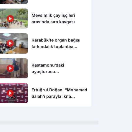
Aldı
Mevsimlik çay işçileri
arasında sıra kavgası
Karabük’te organ bağışı
farkındalık toplantısı
düzenlendi
Kastamonu’daki
uyuşturucu
operasyonunda 5 şüpheli
tutuklandı
Ertuğrul Doğan, “Mohamed
Salah’ı parayla ikna
edemezsiniz”