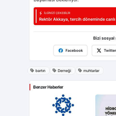
İLGINIZI ÇEKEBILIR
Rektör Akkaya, tercih döneminde canlı 
yanında oluyor
Bizi sosyal
Facebook
Twitte
bartın
Derneği
muhtarlar
Benzer Haberler