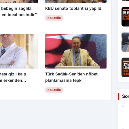
 bebeğin sağlıklı
KBÜ senato toplantısı yapıldı
n en ideal besindir”
KARABÜK
ası gizli kalp
Türk Sağlık-Sen’den nöbet
ını erkenden
planlamasına tepki
KARABÜK
So