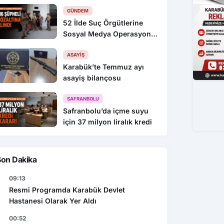
GÜNDEM
52 İlde Suç Örgütlerine
Sosyal Medya Operasyonu:
216 Gözaltı
ASAYIŞ
Karabük’te Temmuz ayı
asayiş bilançosu
SAFRANBOLU
Safranbolu’da içme suyu
için 37 milyon liralık kredi
Son Dakika
09:13
Resmi Programda Karabük Devlet
Hastanesi Olarak Yer Aldı
00:52