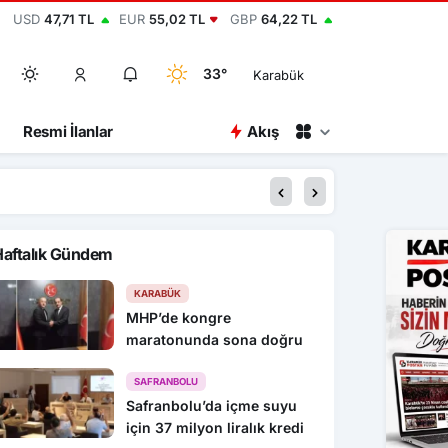
USD
47,71 TL
EUR
55,02 TL
GBP
64,22 TL
33°
Karabük
Resmi İlanlar
Akış
00:30
Ertuğrul Doğan, “Mo
Haftalık Gündem
KARABÜK
MHP’de kongre
maratonunda sona doğru
SAFRANBOLU
Safranbolu’da içme suyu
için 37 milyon liralık kredi