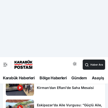
Video Haberler
Zonguldak’ta denizde dalgaların
arasında zor anlar yaşayan 5 kişi
kurtarıldı
Bolu’da tehlikeli serinlik: Yasağa ve
elektrik akımına aldırış etmeden süs
havuzunda yüzdüler
Kenevir Küspesi Bağırsak Sağlığı İçin
Araştırılacak
Kirman’dan Eflani’de Saha Mesaisi
Eskipazar’da Aile Vurgusu: “Güçlü Aile,
Güçlü Gelecek”