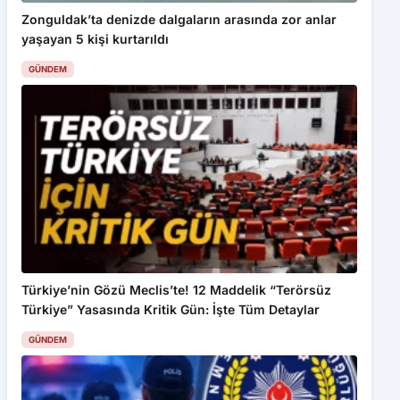
yaşayan 5 kişi kurtarıldı
GÜNDEM
Türkiye’nin Gözü Meclis’te! 12 Maddelik “Terörsüz
Türkiye” Yasasında Kritik Gün: İşte Tüm Detaylar
GÜNDEM
Bu web sitesinde en iyi deneyimi yaşamanızı sağlamak için
çerezler kullanılmaktadır. Detaylar için
Gizlilik Politikamız
ı
inceleyebilirsiniz.