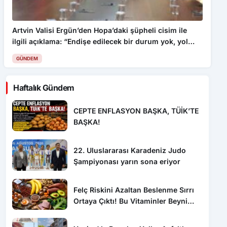
Artvin Valisi Ergün’den Hopa’daki şüpheli cisim ile
ilgili açıklama: “Endişe edilecek bir durum yok, yol
yeniden trafiğe açıldı”
GÜNDEM
Haftalık Gündem
CEPTE ENFLASYON BAŞKA, TÜİK’TE
BAŞKA!
22. Uluslararası Karadeniz Judo
Şampiyonası yarın sona eriyor
Felç Riskini Azaltan Beslenme Sırrı
Ortaya Çıktı! Bu Vitaminler Beyni
Koruyor
Yenice’de Bozulan Yollar Asfaltla
Yenileniyor