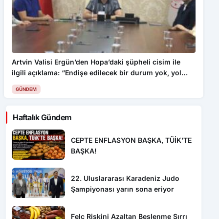
Artvin Valisi Ergün’den Hopa’daki şüpheli cisim ile
ilgili açıklama: “Endişe edilecek bir durum yok, yol
yeniden trafiğe açıldı”
GÜNDEM
Haftalık Gündem
CEPTE ENFLASYON BAŞKA, TÜİK’TE
BAŞKA!
22. Uluslararası Karadeniz Judo
Şampiyonası yarın sona eriyor
Felç Riskini Azaltan Beslenme Sırrı
Ortaya Çıktı! Bu Vitaminler Beyni