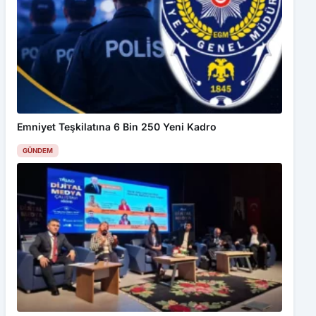
Kabul Et
Apartman Balkonundan Dökülen Taşlar Tehlike Saçıyor
Emniyet Teşkilatına 6 Bin 250 Yeni Kadro
GÜNDEM
TİGAD, 13. Dijital Medya Çalıştayını Iğdır’da düzenledi