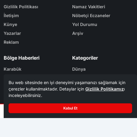
Gizlilik Politikası
Namaz Vakitleri
İletişim
Nöbetçi Eczaneler
Künye
Yol Durumu
Yazarlar
Arşiv
Reklam
Bölge Haberleri
Kategoriler
Karabük
Dünya
Safranbolu
Eğitim
Kastamonu
Ekonomi
Bolu
Gündem
Zonguldak
Spor
Tasarım & Yazılım
Tema
Kerem
ER
Mevzu² [v1.3.9]