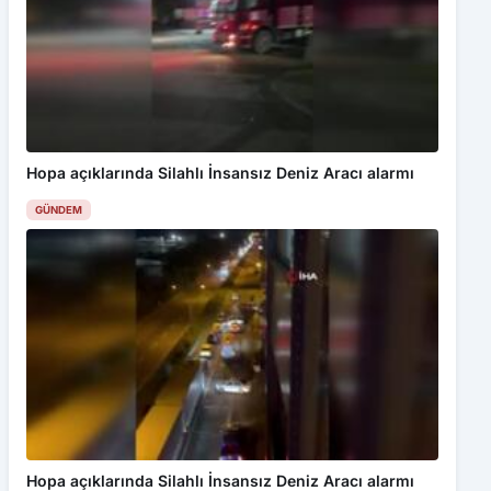
Hopa açıklarında Silahlı İnsansız Deniz Aracı alarmı
GÜNDEM
Bu web sitesinde en iyi deneyimi yaşamanızı sağlamak için
çerezler kullanılmaktadır. Detaylar için
Gizlilik Politikamız
ı
inceleyebilirsiniz.
Kabul Et
Amasya’da seyir halindeki otomobil alevlere teslim oldu
Hopa açıklarında Silahlı İnsansız Deniz Aracı alarmı