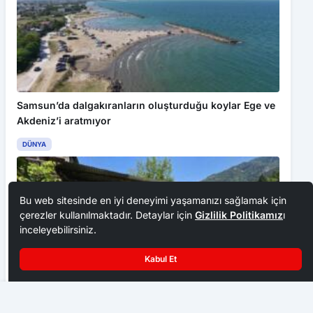
Samsun’da dalgakıranların oluşturduğu koylar Ege ve
Akdeniz’i aratmıyor
DÜNYA
Bu web sitesinde en iyi deneyimi yaşamanızı sağlamak için
çerezler kullanılmaktadır. Detaylar için
Gizlilik Politikamız
ı
inceleyebilirsiniz.
Kabul Et
Amasya’da iki katlı evde yangın: Yaşlı kadın yangını ağlayarak
izledi