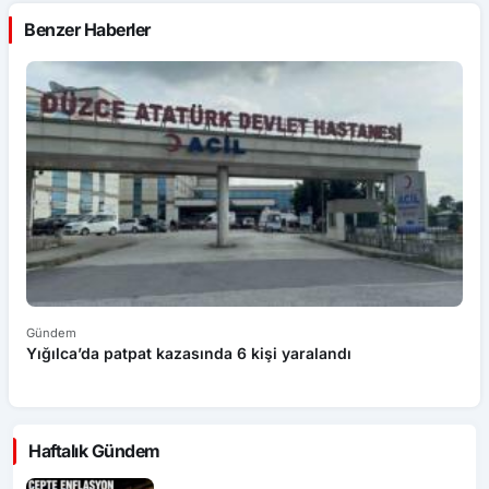
Benzer Haberler
Gündem
G
Yığılca’da patpat kazasında 6 kişi yaralandı
Ç
y
Haftalık Gündem