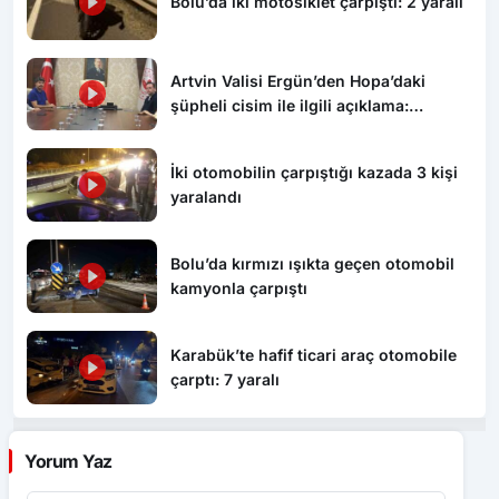
Bolu’da iki motosiklet çarpıştı: 2 yaralı
Artvin Valisi Ergün’den Hopa’daki
şüpheli cisim ile ilgili açıklama:
“Endişe edilecek bir durum yok, yol
yeniden trafiğe açıldı”
İki otomobilin çarpıştığı kazada 3 kişi
yaralandı
Bolu’da kırmızı ışıkta geçen otomobil
kamyonla çarpıştı
Karabük’te hafif ticari araç otomobile
çarptı: 7 yaralı
Yorum Yaz