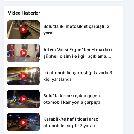
Video Haberler
Bolu’da iki motosiklet çarpıştı: 2
yaralı
Artvin Valisi Ergün’den Hopa’daki
şüpheli cisim ile ilgili açıklama:
“Endişe edilecek bir durum yok, yol
yeniden trafiğe açıldı”
İki otomobilin çarpıştığı kazada 3
kişi yaralandı
Bolu’da kırmızı ışıkta geçen
otomobil kamyonla çarpıştı
Karabük’te hafif ticari araç
otomobile çarptı: 7 yaralı