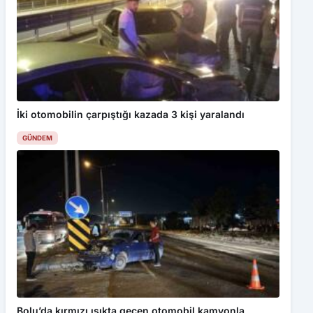
İki otomobilin çarpıştığı kazada 3 kişi yaralandı
GÜNDEM
Bu web sitesinde en iyi deneyimi yaşamanızı sağlamak için
çerezler kullanılmaktadır. Detaylar için
Gizlilik Politikamız
ı
inceleyebilirsiniz.
Kabul Et
Bolu’da kırmızı ışıkta geçen otomobil kamyonla