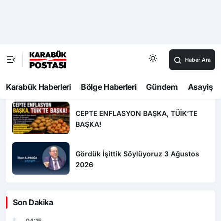
Operasyonu” tepkisi
Safranbolu’da “Hoş Geldin Bebek”
mutluluğu
1010 No’lu Cadde yenilendi, sıra diğer
projelerde
CEPTE ENFLASYON BAŞKA, TÜİK’TE
BAŞKA!
Gördük İşittik Söylüyoruz 3 Ağustos
2026
Son Dakika
04:15