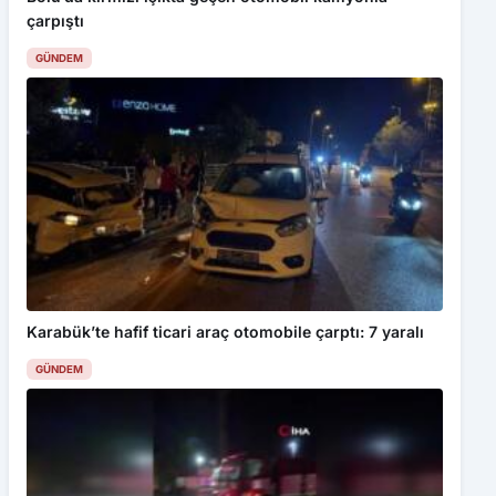
Akçaşehir Sosyal Tesisleri açıldı
çarpıştı
GÜNDEM
Karabük’te hafif ticari araç otomobile çarptı: 7 yaralı
GÜNDEM