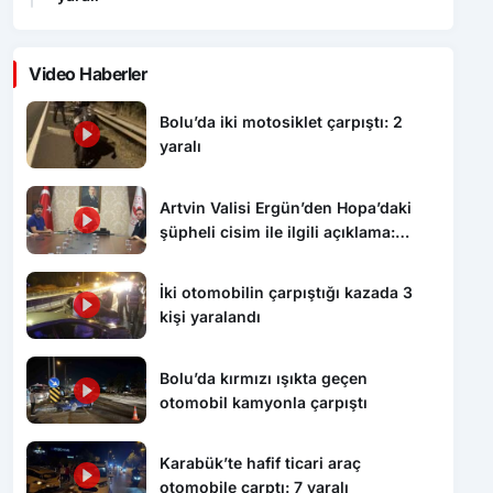
Video Haberler
Bolu’da iki motosiklet çarpıştı: 2
yaralı
Artvin Valisi Ergün’den Hopa’daki
şüpheli cisim ile ilgili açıklama:
“Endişe edilecek bir durum yok, yol
yeniden trafiğe açıldı”
İki otomobilin çarpıştığı kazada 3
kişi yaralandı
Bolu’da kırmızı ışıkta geçen
otomobil kamyonla çarpıştı
Karabük’te hafif ticari araç
otomobile çarptı: 7 yaralı