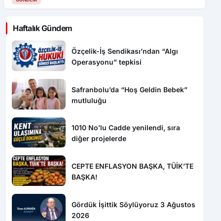
Haftalık Gündem
Özçelik-İş Sendikası’ndan “Algı
Operasyonu” tepkisi
Safranbolu’da “Hoş Geldin Bebek”
mutluluğu
1010 No’lu Cadde yenilendi, sıra
diğer projelerde
CEPTE ENFLASYON BAŞKA, TÜİK’TE
BAŞKA!
Gördük İşittik Söylüyoruz 3 Ağustos
2026