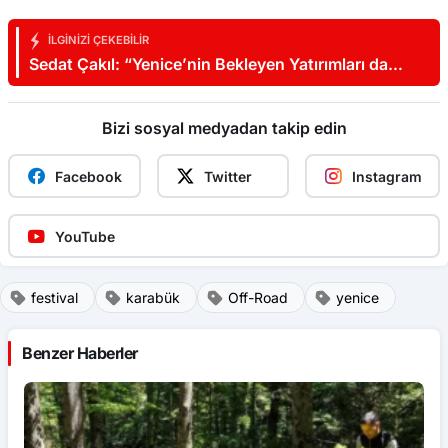
İLGINIZI ÇEKEBILIR
Sedat Çakıl: “Yenice’nin Bekleyen Yatırımları da
Hayata Geçirilmeli”
Bizi sosyal medyadan takip edin
Facebook
Twitter
Instagram
YouTube
festival
karabük
Off-Road
yenice
Benzer Haberler