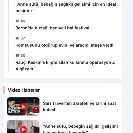
“Anne sütü, bebeğin sağlıklı gelişimi için en ideal
besindir”
16:45
Bartın’da buzağı hediyeli bal festivali
16:37
Komşusunu öldürüp evini ve aracını ateşe verdi
16:30
Rapçi Keskin’e klipte silah kullanma operasyonu:
4 gözaltı
Video Haberler
Sarı Traverten zarafeti ve tarihi saat
kulesi
“Anne sütü, bebeğin sağlıklı gelişimi
için en ideal besindir”