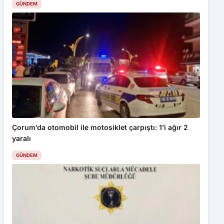
GÜNDEM
Çorum’da otomobil ile motosiklet çarpıştı: 1’i ağır 2
yaralı
GÜNDEM