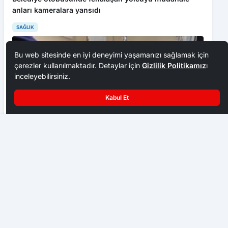
anları kameralara yansıdı
SAĞLIK
Bu web sitesinde en iyi deneyimi yaşamanızı sağlamak için
çerezler kullanılmaktadır. Detaylar için
Gizlilik Politikamız
ı
inceleyebilirsiniz.
Kabul Et
Yenice, 2. Off-Road Festivali’ne hazırlanıyor
TOGÜ’de kalp cerrahisinde yeni nesil sistem hizmete
alındı
SAĞLIK