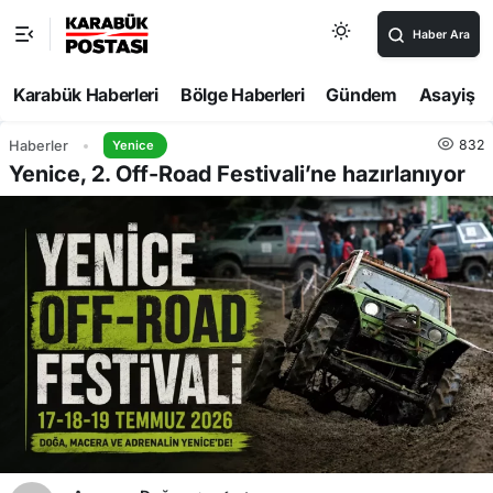
Haber Ara
Karabük Haberleri
Bölge Haberleri
Gündem
Asayiş
832
Haberler
Yenice
Yenice, 2. Off-Road Festivali’ne hazırlanıyor