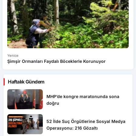
Yenice
Ye
Şimşir Ormanları Faydalı Böceklerle Korunuyor
Ye
Haftalık Gündem
MHP’de kongre maratonunda sona
doğru
52 İlde Suç Örgütlerine Sosyal Medya
Operasyonu: 216 Gözaltı