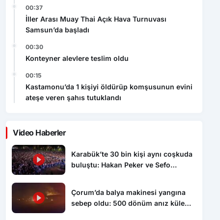
00:37
İller Arası Muay Thai Açık Hava Turnuvası
Samsun’da başladı
00:30
Konteyner alevlere teslim oldu
00:15
Kastamonu’da 1 kişiyi öldürüp komşusunun evini
ateşe veren şahıs tutuklandı
Video Haberler
Karabük’te 30 bin kişi aynı coşkuda
buluştu: Hakan Peker ve Sefo
sahneyi salladı
Çorum’da balya makinesi yangına
sebep oldu: 500 dönüm anız küle
döndü