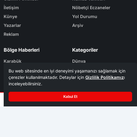
İletişim
Nöbetçi Eczaneler
Künye
Yol Durumu
Yazarlar
Arşiv
Reklam
Bölge Haberleri
Kategoriler
Karabük
Dünya
Safranbolu
Eğitim
Kastamonu
Ekonomi
Bolu
Gündem
Zonguldak
Spor
Tasarım & Yazılım
Tema
Kerem
ER
Mevzu² [v1.3.9]