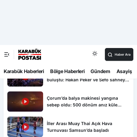
00:30
Konteyner alevlere teslim oldu
00:15
Kastamonu’da 1 kişiyi öldürüp komşusunun evini
ateşe veren şahıs tutuklandı
Video Haberler
Karabük’te 30 bin kişi aynı coşkuda
buluştu: Hakan Peker ve Sefo sahneyi
salladı
Çorum’da balya makinesi yangına
sebep oldu: 500 dönüm anız küle
döndü
İller Arası Muay Thai Açık Hava
Turnuvası Samsun’da başladı