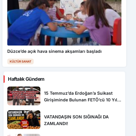
Düzce’de açık hava sinema akşamları başladı
KÜLTÜR SANAT
Haftalık Gündem
15 Temmuz’da Erdoğan’a Suikast
Girişiminde Bulunan FETÖ’cü 10 Yıl
Sonra Yakalandı!
VATANDAŞIN SON SIĞINAĞI DA
ZAMLANDI!