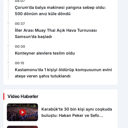
04:07
Çorum’da balya makinesi yangına sebep oldu:
500 dönüm anız küle döndü
00:37
İller Arası Muay Thai Açık Hava Turnuvası
Samsun’da başladı
00:30
Konteyner alevlere teslim oldu
00:15
Kastamonu’da 1 kişiyi öldürüp komşusunun evini
ateşe veren şahıs tutuklandı
Video Haberler
Karabük’te 30 bin kişi aynı coşkuda
buluştu: Hakan Peker ve Sefo
sahneyi salladı