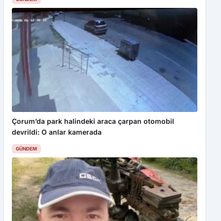
Bu web sitesinde en iyi deneyimi yaşamanızı sağlamak için
çerezler kullanılmaktadır. Detaylar için
Gizlilik Politikamız
ı
inceleyebilirsiniz.
Kabul Et
Üzüm ve domatese coğrafi işaret denetimi
Çorum’da park halindeki araca çarpan otomobil
devrildi: O anlar kamerada
GÜNDEM