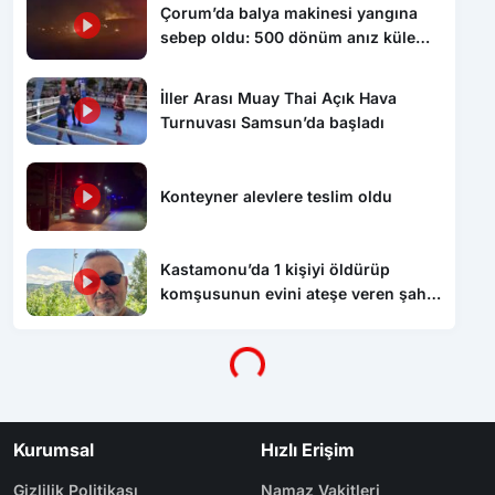
Çorum’da balya makinesi yangına
sebep oldu: 500 dönüm anız küle
döndü
İller Arası Muay Thai Açık Hava
Turnuvası Samsun’da başladı
Konteyner alevlere teslim oldu
Kastamonu’da 1 kişiyi öldürüp
komşusunun evini ateşe veren şahıs
tutuklandı
Yükleniyor...
Kurumsal
Hızlı Erişim
Gizlilik Politikası
Namaz Vakitleri