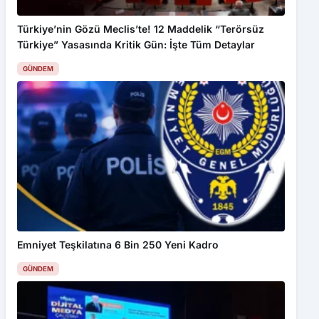
Türkiye’nin Gözü Meclis’te! 12 Maddelik “Terörsüz
Türkiye” Yasasında Kritik Gün: İşte Tüm Detaylar
GÜNDEM
Bu web sitesinde en iyi deneyimi yaşamanızı sağlamak için
çerezler kullanılmaktadır. Detaylar için
Gizlilik Politikamız
ı
inceleyebilirsiniz.
Kabul Et
TFF 3. Lig: Amasyaspor: 3 – Artvin Hopaspor: 2
Emniyet Teşkilatına 6 Bin 250 Yeni Kadro
GÜNDEM