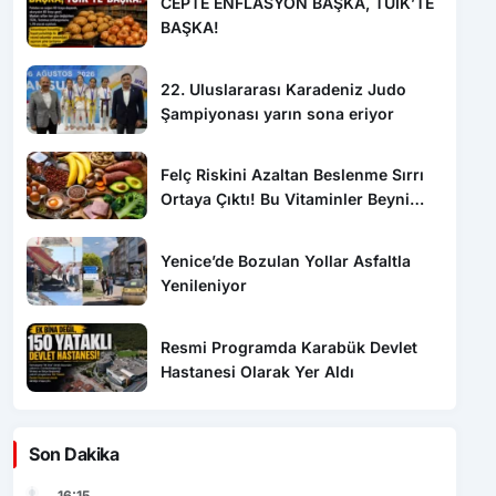
CEPTE ENFLASYON BAŞKA, TÜİK’TE
BAŞKA!
22. Uluslararası Karadeniz Judo
Şampiyonası yarın sona eriyor
Felç Riskini Azaltan Beslenme Sırrı
Ortaya Çıktı! Bu Vitaminler Beyni
Koruyor
Yenice’de Bozulan Yollar Asfaltla
Yenileniyor
Resmi Programda Karabük Devlet
Hastanesi Olarak Yer Aldı
Son Dakika
16:15