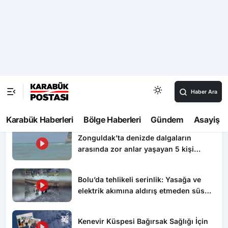
Kenevir Küspesi Bağırsak Sağlığı İçin Araştırılacak
15:31
Kirman’dan Eflani’de Saha Mesaisi
15:26
Eskipazar’da Aile Vurgusu: “Güçlü Aile, Güçlü
Gelecek”
Video Haberler
Zonguldak’ta denizde dalgaların
arasında zor anlar yaşayan 5 kişi
kurtarıldı
Bolu’da tehlikeli serinlik: Yasağa ve
elektrik akımına aldırış etmeden süs
havuzunda yüzdüler
Kenevir Küspesi Bağırsak Sağlığı İçin