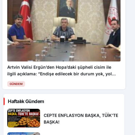
Artvin Valisi Ergün’den Hopa’daki şüpheli cisim ile
ilgili açıklama: “Endişe edilecek bir durum yok, yol
yeniden trafiğe açıldı”
GÜNDEM
Haftalık Gündem
CEPTE ENFLASYON BAŞKA, TÜİK’TE
BAŞKA!