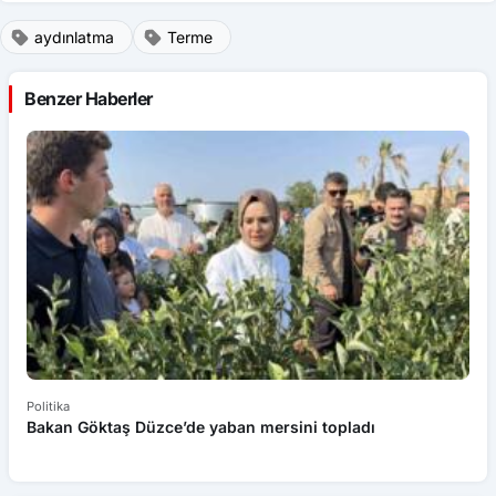
aydınlatma
Terme
Benzer Haberler
Politika
Po
Bakan Göktaş Düzce’de yaban mersini topladı
Bo
Pa