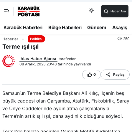
Haber Ara
Karabük Haberleri
Bölge Haberleri
Gündem
Asayiş
250
Haberler
Politika
Terme ışıl ışıl
Ihlas Haber Ajansı
tarafından
08 Aralık, 2023 20:48 tarihinde yayınlandı
0
Paylaş
Samsun’un Terme Belediye Başkanı Ali Kılıç, ilçenin beş
büyük caddesi olan Çarşamba, Atatürk, Fiskobirlik, Saray
ve Ünye Caddelerinde aydınlatma çalışmalarıyla
Terme’nin artık ışıl ışıl, daha aydınlık olduğunu söyledi.
Terme’de hayata geçirilen Osmanlı Motifli Aydınlatma