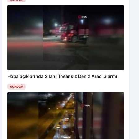
Hopa açıklarında Silahlı İnsansız Deniz Aracı alarmı
GÜNDEM
Bu web sitesinde en iyi deneyimi yaşamanızı sağlamak için
çerezler kullanılmaktadır. Detaylar için
Gizlilik Politikamız
ı
inceleyebilirsiniz.
Kabul Et