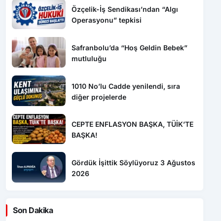
Operasyonu” tepkisi
Safranbolu’da “Hoş Geldin Bebek”
mutluluğu
1010 No’lu Cadde yenilendi, sıra
diğer projelerde
CEPTE ENFLASYON BAŞKA, TÜİK’TE
BAŞKA!
Gördük İşittik Söylüyoruz 3 Ağustos
2026
Son Dakika
00:52