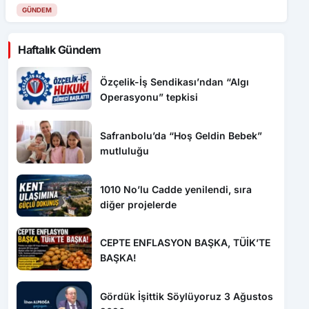
Haftalık Gündem
Özçelik-İş Sendikası’ndan “Algı
Operasyonu” tepkisi
Safranbolu’da “Hoş Geldin Bebek”
mutluluğu
1010 No’lu Cadde yenilendi, sıra
diğer projelerde
CEPTE ENFLASYON BAŞKA, TÜİK’TE
BAŞKA!
Gördük İşittik Söylüyoruz 3 Ağustos
2026