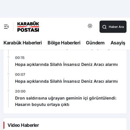
00:52
Bolu’da kırmızı ışıkta geçen otomobil kamyonla
çarpıştı
00:45
Karabük’te hafif ticari araç otomobile çarptı: 7 yaralı
00:15
Hopa açıklarında Silahlı İnsansız Deniz Aracı alarmı
00:07
Hopa açıklarında Silahlı İnsansız Deniz Aracı alarmı
20:00
Dron saldırısına uğrayan geminin içi görüntülendi:
Hasarın boyutu ortaya çıktı
Video Haberler
Bolu’da kırmızı ışıkta geçen otomobil