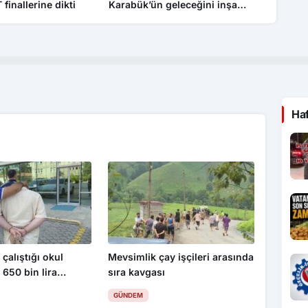
inallerine dikti
Karabük’ün geleceğini inşa
Özçelik
ediyoruz”
Ha
 çalıştığı okul
Mevsimlik çay işçileri arasında
 650 bin lira
sıra kavgası
ablo çaldı
GÜNDEM