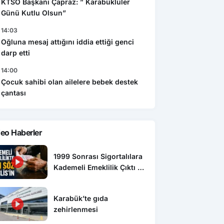
KTSO Başkanı Çapraz: ” Karabüklüler
Günü Kutlu Olsun”
14:03
Oğluna mesaj attığını iddia ettiği genci
darp etti
14:00
Çocuk sahibi olan ailelere bebek destek
çantası
eo Haberler
1999 Sonrası Sigortalılara
Kademeli Emeklilik Çıktı mı,
Kim Kaç Yaşında Emekli
Olacak?
Karabük’te gıda
zehirlenmesi