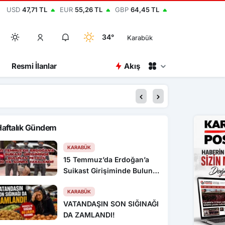
USD
47,71 TL
EUR
55,26 TL
GBP
64,45 TL
34°
Karabük
Resmi İlanlar
Akış
13:59
30 İlde DEAŞ Opera
Haftalık Gündem
KARABÜK
15 Temmuz’da Erdoğan’a
Suikast Girişiminde Bulunan
FETÖ’cü 10 Yıl Sonra
Yakalandı!
KARABÜK
VATANDAŞIN SON SIĞINAĞI
DA ZAMLANDI!