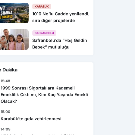
KARABÜK
1010 No’lu Cadde yenilendi,
sıra diğer projelerde
SAFRANBOLU
Safranbolu’da “Hoş Geldin
Bebek” mutluluğu
n Dakika
15:48
1999 Sonrası Sigortalılara Kademeli
Emeklilik Çıktı mı, Kim Kaç Yaşında Emekli
Olacak?
15:00
Karabük’te gıda zehirlenmesi
14:09