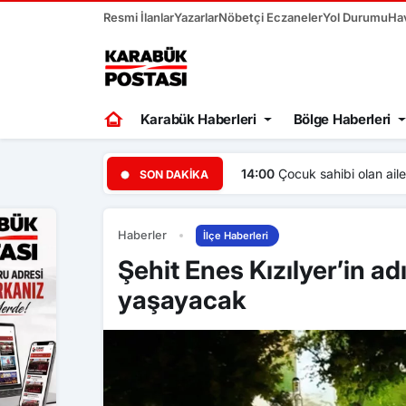
Resmi İlanlar
Yazarlar
Nöbetçi Eczaneler
Yol Durumu
Ha
Karabük Haberleri
Bölge Haberleri
14:00
Çocuk sahibi olan ail
SON DAKIKA
Haberler
İlçe Haberleri
Şehit Enes Kızılyer’in ad
yaşayacak