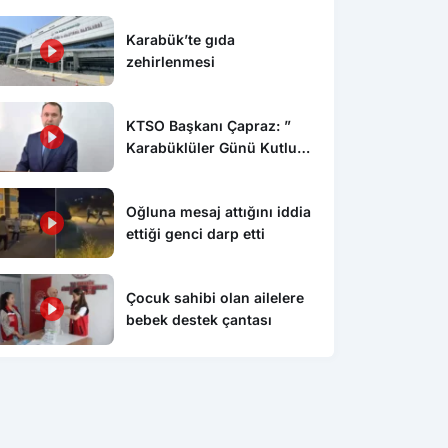
Olacak?
Karabük’te gıda
zehirlenmesi
KTSO Başkanı Çapraz: ”
Karabüklüler Günü Kutlu
Olsun”
Oğluna mesaj attığını iddia
ettiği genci darp etti
Çocuk sahibi olan ailelere
bebek destek çantası
leri
İlçe Haberleri
İlçe
bordro” iddialarına
İş, siyaset ve cemiyet dünyası bu
Ded