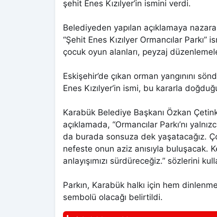
şehit Enes Kızılyer’in ismini verdi.
Belediyeden yapılan açıklamaya nazaran
“Şehit Enes Kızılyer Ormancılar Parkı” is
çocuk oyun alanları, peyzaj düzenlemele
Eskişehir’de çıkan orman yangınını sönd
Enes Kızılyer’in ismi, bu kararla doğduğ
Karabük Belediye Başkanı Özkan Çetinka
açıklamada, “Ormancılar Parkı’nı yalnız
da burada sonsuza dek yaşatacağız. Ço
nefeste onun aziz anısıyla buluşacak.
anlayışımızı sürdüreceğiz.” sözlerini kull
Parkın, Karabük halkı için hem dinlenm
sembolü olacağı belirtildi.