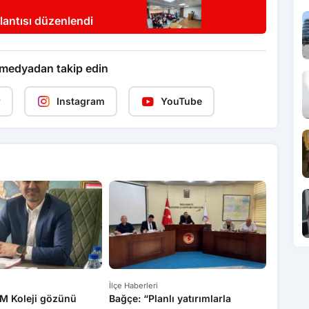
lantısı düzenlendi
 medyadan takip edin
r
Instagram
YouTube
İlçe Haberleri
İlçe Haber
M Koleji gözünü
Bağçe: “Planlı yatırımlarla
“Sahte 