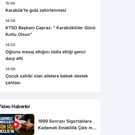
15:00
Karabük’te gıda zehirlenmesi
14:09
KTSO Başkanı Çapraz: ” Karabüklüler Günü
Kutlu Olsun”
14:03
Oğluna mesaj attığını iddia ettiği genci
darp etti
14:00
Çocuk sahibi olan ailelere bebek destek
çantası
ideo Haberler
1999 Sonrası Sigortalılara
Kademeli Emeklilik Çıktı mı,
Kim Kaç Yaşında Emekli