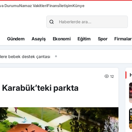
va Durumu
Namaz Vakitleri
Finans
İletişim
Künye
Gündem
Asayiş
Ekonomi
Eğitim
Spor
Firmalar
elere bebek destek çantası
12
ı Karabük’teki parkta