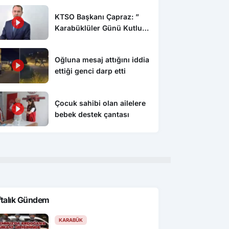
KTSO Başkanı Çapraz: ”
Karabüklüler Günü Kutlu
Olsun”
Oğluna mesaj attığını iddia
ettiği genci darp etti
Çocuk sahibi olan ailelere
bebek destek çantası
ftalık Gündem
KARABÜK