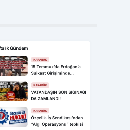
-İş’ten sert tepki
düğünde buluştu
haz
ftalık Gündem
KARABÜK
15 Temmuz’da Erdoğan’a
Suikast Girişiminde
Bulunan FETÖ’cü 10 Yıl
Sonra Yakalandı!
KARABÜK
VATANDAŞIN SON SIĞINAĞI
DA ZAMLANDI!
KARABÜK
Özçelik-İş Sendikası’ndan
“Algı Operasyonu” tepkisi