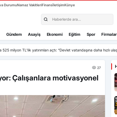
va Durumu
Namaz Vakitleri
Finans
İletişim
Künye
Gündem
Asayiş
Ekonomi
Eğitim
Spor
Firmalar
 525 milyon TL’lik yatırımları açtı: “Devlet vatandaşına daha hızlı ula
27
iyor: Çalışanlara motivasyonel