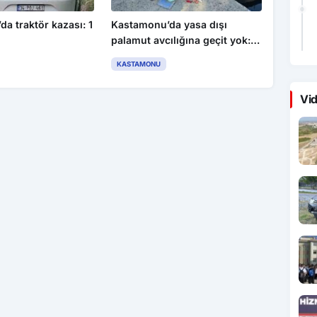
a traktör kazası: 1
Kastamonu’da yasa dışı
palamut avcılığına geçit yok: 4
kişiye para cezası uygulandı
KASTAMONU
Vid