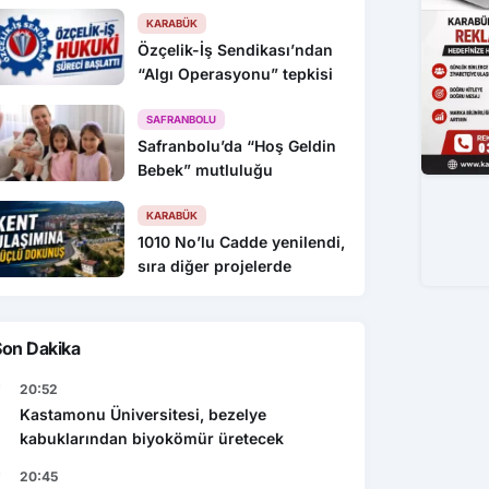
KARABÜK
Özçelik-İş Sendikası’ndan
“Algı Operasyonu” tepkisi
SAFRANBOLU
Safranbolu’da “Hoş Geldin
Bebek” mutluluğu
KARABÜK
1010 No’lu Cadde yenilendi,
sıra diğer projelerde
Son Dakika
20:52
Kastamonu Üniversitesi, bezelye
kabuklarından biyokömür üretecek
20:45