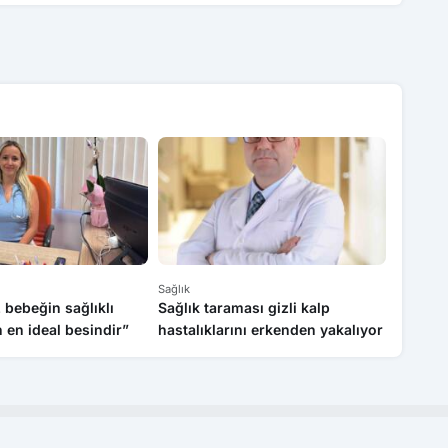
Sağlık
Sağlık
 bebeğin sağlıklı
Sağlık taraması gizli kalp
Beledi
n en ideal besindir”
hastalıklarını erkenden yakalıyor
yolcuyu
kameral