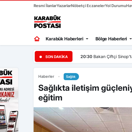
Resmi İlanlar
Yazarlar
Nöbetçi Eczaneler
Yol Durumu
Ha
Karabük Haberleri
Bölge Haberleri
20:30
Bakan Çiftçi Sinop’ta
SON DAKIKA
Haberler
Sağlık
Sağlıkta iletişim güçlen
eğitim