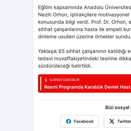
Eğitim kapsamında Anadolu Üniversitesi 
Nezih Orhon, iştirakçilere motivasyonel g
konusunda bilgi verdi. Prof. Dr. Orhon, 
sıhhat çalışanlarına hasta ile empati kur
dinleme usulleri üzerine örnekler sundu
Yaklaşık 65 sıhhat çalışanının katıldığı 
tedavi muvaffakiyetindeki tesirine dikkat
sürdürüleceği belirtildi.
İLGINIZI ÇEKEBILIR
Resmi Programda Karabük Devlet Hasta
Bizi sosyal
Facebook
Twitte