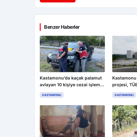
Benzer Haberler
Kastamonu’da kaçak palamut
Kastamonu Ü
avlayan 10 kişiye cezai işlem
projesi, TÜ
uygulandı
desteklene
KASTAMONU
KASTAMONU