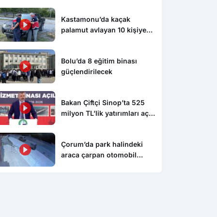
Kastamonu’da kaçak
palamut avlayan 10 kişiye
cezai işlem uygulandı
Bolu’da 8 eğitim binası
güçlendirilecek
Bakan Çiftçi Sinop’ta 525
milyon TL’lik yatırımları açtı:
“Devlet vatandaşına daha
hızlı ulaşacak”
Çorum’da park halindeki
araca çarpan otomobil
devrildi: O anlar kamerada