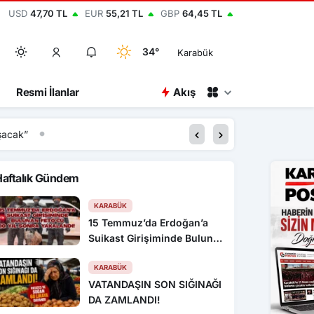
USD
47,70 TL
EUR
55,21 TL
GBP
64,45 TL
34°
Karabük
Resmi İlanlar
Akış
şacak”
20:22
Çorum’da park halind
Haftalık Gündem
KARABÜK
15 Temmuz’da Erdoğan’a
Suikast Girişiminde Bulunan
FETÖ’cü 10 Yıl Sonra
Yakalandı!
KARABÜK
VATANDAŞIN SON SIĞINAĞI
DA ZAMLANDI!