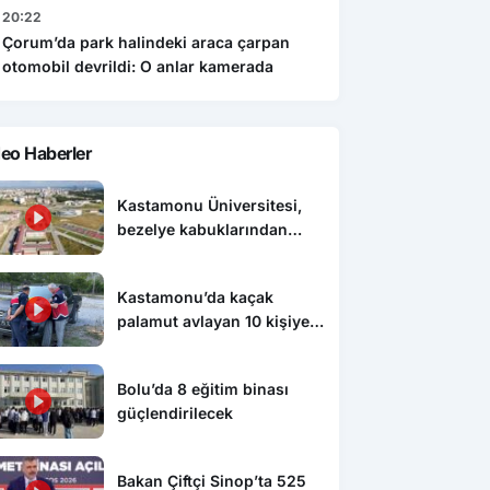
20:22
Çorum’da park halindeki araca çarpan
otomobil devrildi: O anlar kamerada
eo Haberler
Kastamonu Üniversitesi,
bezelye kabuklarından
biyokömür üretecek
Kastamonu’da kaçak
palamut avlayan 10 kişiye
cezai işlem uygulandı
Bolu’da 8 eğitim binası
güçlendirilecek
Bakan Çiftçi Sinop’ta 525