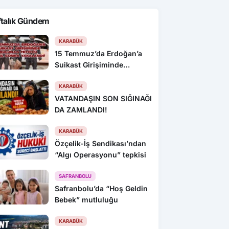
ftalık Gündem
KARABÜK
15 Temmuz’da Erdoğan’a
Suikast Girişiminde
Bulunan FETÖ’cü 10 Yıl
Sonra Yakalandı!
KARABÜK
VATANDAŞIN SON SIĞINAĞI
DA ZAMLANDI!
KARABÜK
Özçelik-İş Sendikası’ndan
“Algı Operasyonu” tepkisi
SAFRANBOLU
Safranbolu’da “Hoş Geldin
Bebek” mutluluğu
KARABÜK