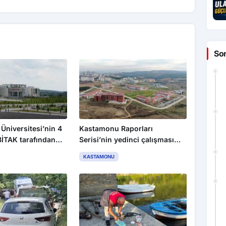
So
niversitesi’nin 4
Kastamonu Raporları
BİTAK tarafından
Serisi’nin yedinci çalışması
cek
yayımlandı
KASTAMONU