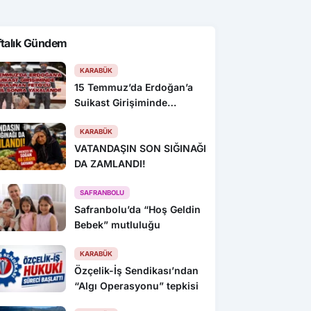
ftalık Gündem
KARABÜK
15 Temmuz’da Erdoğan’a
Suikast Girişiminde
Bulunan FETÖ’cü 10 Yıl
Sonra Yakalandı!
KARABÜK
VATANDAŞIN SON SIĞINAĞI
DA ZAMLANDI!
SAFRANBOLU
Safranbolu’da “Hoş Geldin
Bebek” mutluluğu
KARABÜK
Özçelik-İş Sendikası’ndan
“Algı Operasyonu” tepkisi