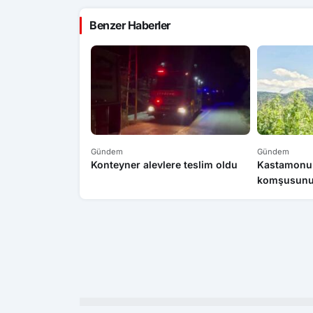
Benzer Haberler
Gündem
Gündem
Konteyner alevlere teslim oldu
Kastamonu’d
komşusunun
şahıs tutuk