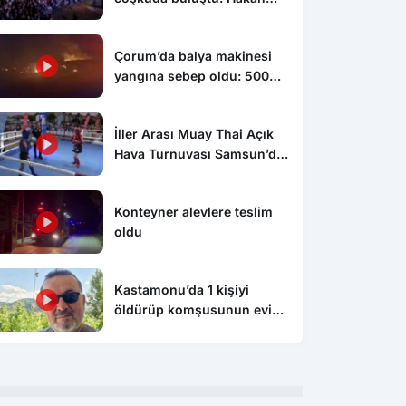
Peker ve Sefo sahneyi
salladı
Çorum’da balya makinesi
yangına sebep oldu: 500
dönüm anız küle döndü
İller Arası Muay Thai Açık
Hava Turnuvası Samsun’da
başladı
Gündem
Gün
Konteyner alevlere teslim
 kazasında yaralanan
39 yaşındaki adam evinde ölü
Köy
oldu
hayatını kaybetti
bulundu
sis
eği
Kastamonu’da 1 kişiyi
öldürüp komşusunun evini
ateşe veren şahıs tutuklandı