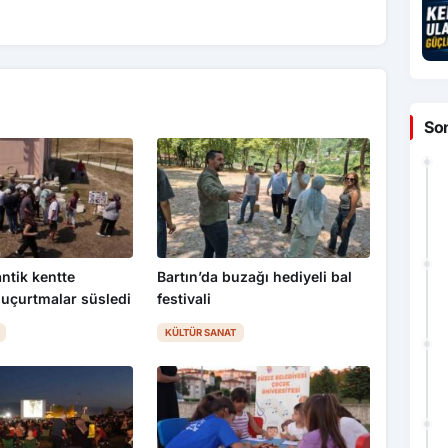
So
 antik kentte
Bartın’da buzağı hediyeli bal
uçurtmalar süsledi
festivali
KÜLTÜR SANAT