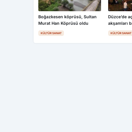
Boğazkesen köprüsü, Sultan
Düzce’de a
Murat Han Köprüsü oldu
akşamları b
KÜLTÜR SANAT
KÜLTÜR SANAT