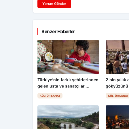
Yorum Gönder
Benzer Haberler
Türkiye’nin farklı şehirlerinden
2 bin yıllık
gelen usta ve sanatçılar,
gökyüzünü 
Kastamonu’da el emeği
KÜLTÜR SANAT
KÜLTÜR SANAT
ürünlerini tanıttı