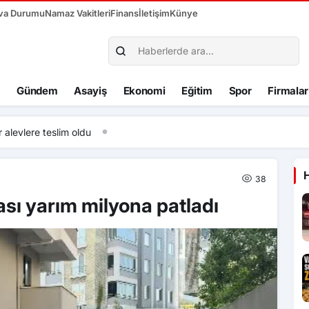
va Durumu
Namaz Vakitleri
Finans
İletişim
Künye
Gündem
Asayiş
Ekonomi
Eğitim
Spor
Firmalar
slim oldu
38
sı yarım milyona patladı