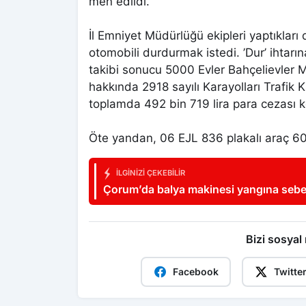
men edildi.
İl Emniyet Müdürlüğü ekipleri yaptıklar
otomobili durdurmak istedi. ’Dur’ ihtarı
takibi sonucu 5000 Evler Bahçelievler M
hakkında 2918 sayılı Karayolları Trafik
toplamda 492 bin 719 lira para cezası ke
Öte yandan, 06 EJL 836 plakalı araç 60
İLGINIZI ÇEKEBILIR
Çorum’da balya makinesi yangına sebe
döndü
Bizi sosyal
Facebook
Twitte