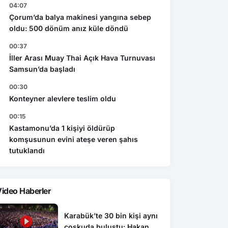
04:07
Çorum’da balya makinesi yangına sebep
oldu: 500 dönüm anız küle döndü
00:37
İller Arası Muay Thai Açık Hava Turnuvası
Samsun’da başladı
00:30
Konteyner alevlere teslim oldu
00:15
Kastamonu’da 1 kişiyi öldürüp
komşusunun evini ateşe veren şahıs
tutuklandı
ideo Haberler
Karabük’te 30 bin kişi aynı
coşkuda buluştu: Hakan