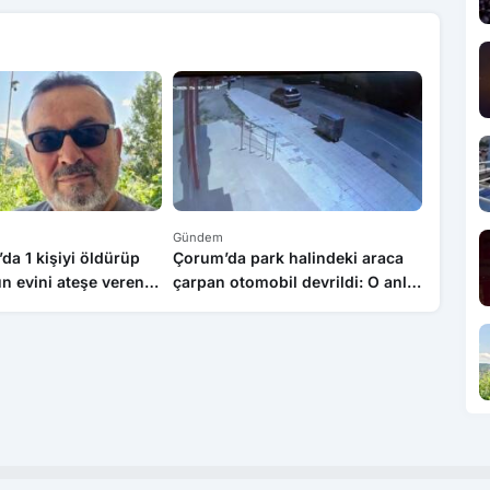
Gündem
Gündem
a 1 kişiyi öldürüp
Çorum’da park halindeki araca
Traktör
 evini ateşe veren
çarpan otomobil devrildi: O anlar
sürücü 
landı
kamerada