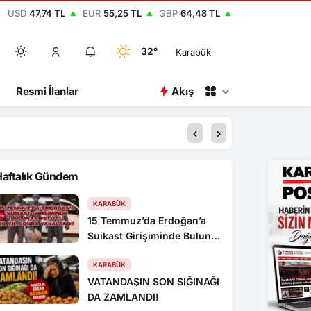
USD
47,74 TL
EUR
55,25 TL
GBP
64,48 TL
32°
Karabük
Resmi İlanlar
Akış
00:15
Kastamonu’da 1 kişiyi
Haftalık Gündem
KARABÜK
15 Temmuz’da Erdoğan’a
Suikast Girişiminde Bulunan
FETÖ’cü 10 Yıl Sonra
Yakalandı!
KARABÜK
VATANDAŞIN SON SIĞINAĞI
DA ZAMLANDI!