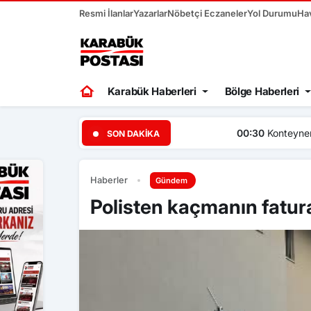
Resmi İlanlar
Yazarlar
Nöbetçi Eczaneler
Yol Durumu
Ha
Karabük Haberleri
Bölge Haberleri
00:30
Konteyner alevlere te
SON DAKIKA
Haberler
Gündem
Polisten kaçmanın fatura