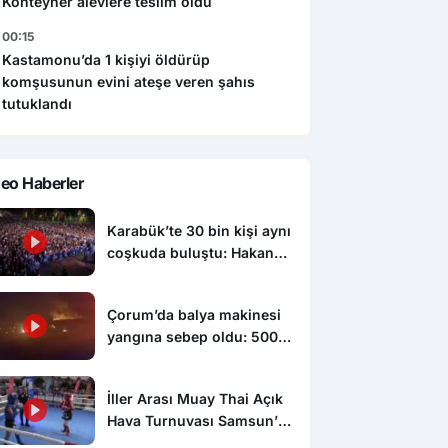
Konteyner alevlere teslim oldu
00:15
Kastamonu’da 1 kişiyi öldürüp
komşusunun evini ateşe veren şahıs
tutuklandı
eo Haberler
Karabük’te 30 bin kişi aynı
coşkuda buluştu: Hakan
Peker ve Sefo sahneyi
salladı
Çorum’da balya makinesi
yangına sebep oldu: 500
dönüm anız küle döndü
İller Arası Muay Thai Açık
Hava Turnuvası Samsun’da
başladı