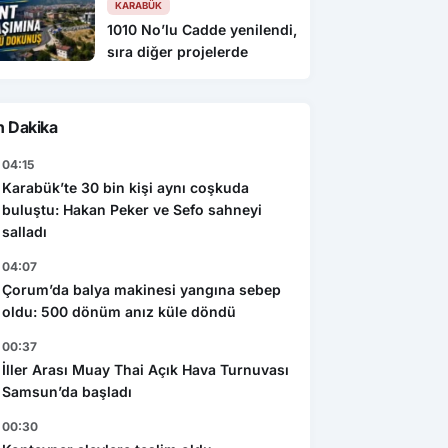
KARABÜK
1010 No’lu Cadde yenilendi,
sıra diğer projelerde
n Dakika
04:15
Karabük’te 30 bin kişi aynı coşkuda
buluştu: Hakan Peker ve Sefo sahneyi
salladı
04:07
Çorum’da balya makinesi yangına sebep
oldu: 500 dönüm anız küle döndü
00:37
İller Arası Muay Thai Açık Hava Turnuvası
Samsun’da başladı
00:30