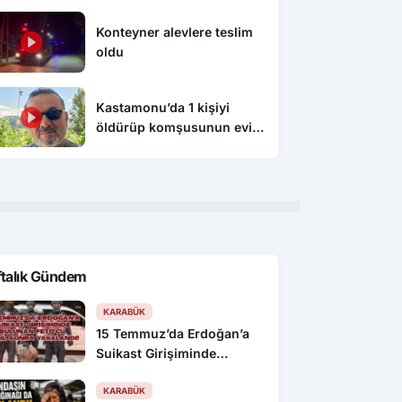
Konteyner alevlere teslim
oldu
Kastamonu’da 1 kişiyi
öldürüp komşusunun evini
ateşe veren şahıs
tutuklandı
ftalık Gündem
KARABÜK
15 Temmuz’da Erdoğan’a
Suikast Girişiminde
Bulunan FETÖ’cü 10 Yıl
Sonra Yakalandı!
KARABÜK