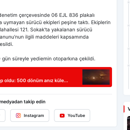
ı denetim çerçevesinde 06 EJL 836 plakalı
na uymayan sürücü ekipleri peşine taktı. Ekiplerin
ahallesi 121. Sokak’ta yakalanan sürücü
 Kanunu’nun ilgili maddeleri kapsamında
sildi.
 gün süreyle yediemin otoparkına çekildi.
p oldu: 500 dönüm anız küle
 medyadan takip edin
V
r
Instagram
YouTube