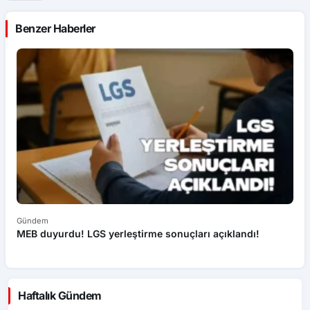
Benzer Haberler
Gündem
Eğ
MEB duyurdu! LGS yerleştirme sonuçları açıklandı!
Bu
v
Haftalık Gündem