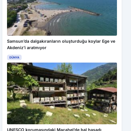
Samsun’da dalgakıranların oluşturduğu koylar Ege ve
Akdeniz’i aratmıyor
DÜNYA
UNESCO korumasındaki Macahel’de bal hasadı