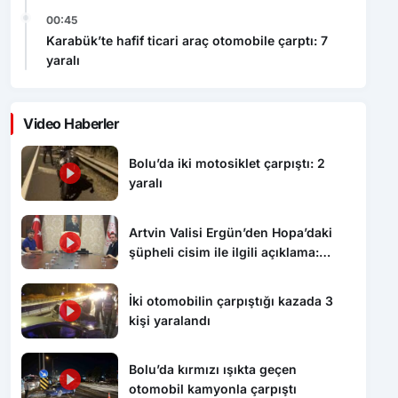
00:45
Karabük’te hafif ticari araç otomobile çarptı: 7
yaralı
Video Haberler
Bolu’da iki motosiklet çarpıştı: 2
yaralı
Artvin Valisi Ergün’den Hopa’daki
şüpheli cisim ile ilgili açıklama:
“Endişe edilecek bir durum yok, yol
yeniden trafiğe açıldı”
İki otomobilin çarpıştığı kazada 3
kişi yaralandı
Bolu’da kırmızı ışıkta geçen
otomobil kamyonla çarpıştı