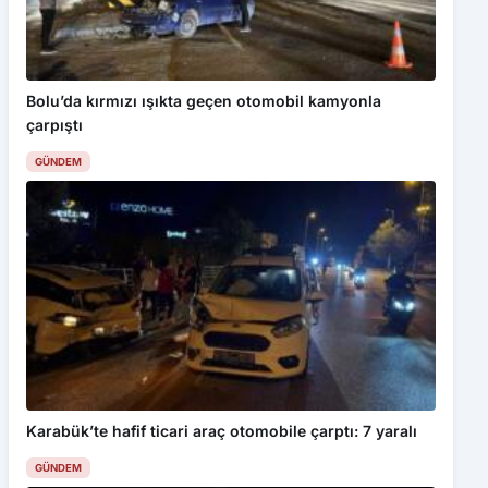
Bu web sitesinde en iyi deneyimi yaşamanızı sağlamak için
çerezler kullanılmaktadır. Detaylar için
Gizlilik Politikamız
ı
inceleyebilirsiniz.
Bolu’da kırmızı ışıkta geçen otomobil kamyonla
Kabul Et
çarpıştı
GÜNDEM
Kartalkaya’daki otel yangınında gözaltına alınan 26 kişiden
4’ünün adliyede işlemleri sürüyor
Karabük’te hafif ticari araç otomobile çarptı: 7 yaralı
GÜNDEM