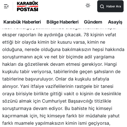
kimin kusuru olup olmadığının tespiti açısından uzman
raporları bizim için çok kıymetli. Sonuçta teknik bir
husus. Burada kontrolün yapılıp yapılmadığı, ruhsatın
nasıl verildiği, yetkinin kimde olduğu. Kısımların hepsi
eksper raporları ile aydınlığa çıkacak. 78 kişinin vefat
ettiği bir olayda kimin bir kusuru varsa, kimin ne
olduğuna, nerede olduğuna bakılmaksızın hepsi hakkında
soruşturmanın açık ve net bir biçimde adil yargılama
hakları da gözetilerek devam etmesi gerekiyor. Hangi
kuşkulu tabir veriyorsa, tabirlerinde geçen şahısların de
tabirlerine başvuruluyor. Onlar da kuşkulu sıfatıyla
alınıyor. Yani itfaiye vazifelilerinin rastgele bir tanesi
oraya birisiyle birlikte gittiği vakit o kişinin de kesinlikle
sözünü almak için Cumhuriyet Başsavcılığı titizlikle
soruşturmaya devam ediyor. Bu bahiste hiç kimseyi
kaçırmamak için, hiç kimseye farklı bir müdahale yahut
farklı muamele yapılmaksızın kimin ismi geçiyorsa,