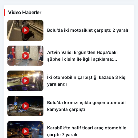
Video Haberler
Bolu’da iki motosiklet çarpıştı: 2 yaralı
Artvin Valisi Ergün’den Hopa’daki
şüpheli cisim ile ilgili açıklama:
“Endişe edilecek bir durum yok, yol
yeniden trafiğe açıldı”
İki otomobilin çarpıştığı kazada 3 kişi
yaralandı
Bolu’da kırmızı ışıkta geçen otomobil
kamyonla çarpıştı
Karabük’te hafif ticari araç otomobile
çarptı: 7 yaralı