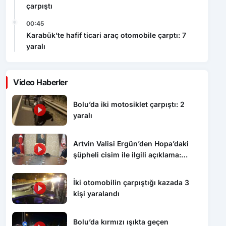
çarpıştı
00:45
Karabük’te hafif ticari araç otomobile çarptı: 7
yaralı
Video Haberler
Bolu’da iki motosiklet çarpıştı: 2
yaralı
Artvin Valisi Ergün’den Hopa’daki
şüpheli cisim ile ilgili açıklama:
“Endişe edilecek bir durum yok, yol
yeniden trafiğe açıldı”
İki otomobilin çarpıştığı kazada 3
kişi yaralandı
Bolu’da kırmızı ışıkta geçen