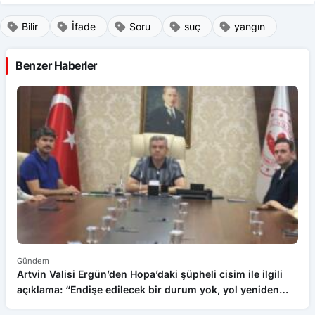
Bilir
İfade
Soru
suç
yangın
Benzer Haberler
Gündem
G
Artvin Valisi Ergün’den Hopa’daki şüpheli cisim ile ilgili
İk
açıklama: “Endişe edilecek bir durum yok, yol yeniden
trafiğe açıldı”