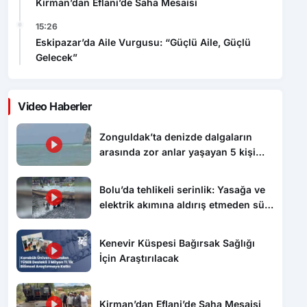
Kirman’dan Eflani’de Saha Mesaisi
15:26
Eskipazar’da Aile Vurgusu: “Güçlü Aile, Güçlü
Gelecek”
Video Haberler
Zonguldak’ta denizde dalgaların
arasında zor anlar yaşayan 5 kişi
kurtarıldı
Bolu’da tehlikeli serinlik: Yasağa ve
elektrik akımına aldırış etmeden süs
havuzunda yüzdüler
Kenevir Küspesi Bağırsak Sağlığı
İçin Araştırılacak
Kirman’dan Eflani’de Saha Mesaisi