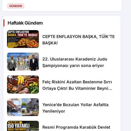
yeniden trafiğe açıldı”
GÜNDEM
Haftalık Gündem
CEPTE ENFLASYON BAŞKA, TÜİK’TE
BAŞKA!
22. Uluslararası Karadeniz Judo
Şampiyonası yarın sona eriyor
Felç Riskini Azaltan Beslenme Sırrı
Ortaya Çıktı! Bu Vitaminler Beyni
Koruyor
Yenice’de Bozulan Yollar Asfaltla
Yenileniyor
Resmi Programda Karabük Devlet