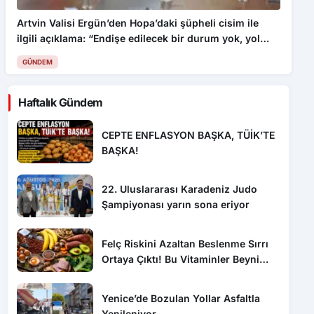
Artvin Valisi Ergün’den Hopa’daki şüpheli cisim ile
ilgili açıklama: “Endişe edilecek bir durum yok, yol
yeniden trafiğe açıldı”
GÜNDEM
Haftalık Gündem
CEPTE ENFLASYON BAŞKA, TÜİK’TE
BAŞKA!
22. Uluslararası Karadeniz Judo
Şampiyonası yarın sona eriyor
Felç Riskini Azaltan Beslenme Sırrı
Ortaya Çıktı! Bu Vitaminler Beyni
Koruyor
Yenice’de Bozulan Yollar Asfaltla
Yenileniyor