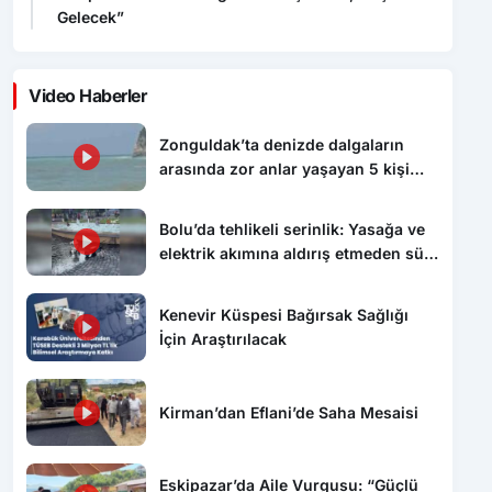
Gelecek”
Video Haberler
Zonguldak’ta denizde dalgaların
arasında zor anlar yaşayan 5 kişi
kurtarıldı
Bolu’da tehlikeli serinlik: Yasağa ve
elektrik akımına aldırış etmeden süs
havuzunda yüzdüler
Kenevir Küspesi Bağırsak Sağlığı
İçin Araştırılacak
Kirman’dan Eflani’de Saha Mesaisi
Eskipazar’da Aile Vurgusu: “Güçlü