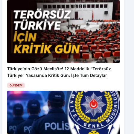
Türkiye’nin Gözü Meclis’te! 12 Maddelik “Terörsüz
Türkiye” Yasasında Kritik Gün: İşte Tüm Detaylar
GÜNDEM
Bu web sitesinde en iyi deneyimi yaşamanızı sağlamak için
çerezler kullanılmaktadır. Detaylar için
Gizlilik Politikamız
ı
inceleyebilirsiniz.
Kabul Et