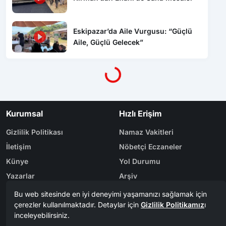
Eskipazar’da Aile Vurgusu: “Güçlü
Yükleniyor...
Aile, Güçlü Gelecek”
Kurumsal
Hızlı Erişim
Gizlilik Politikası
Namaz Vakitleri
İletişim
Nöbetçi Eczaneler
Künye
Yol Durumu
Yazarlar
Arşiv
Reklam
Bölge Haberleri
Kategoriler