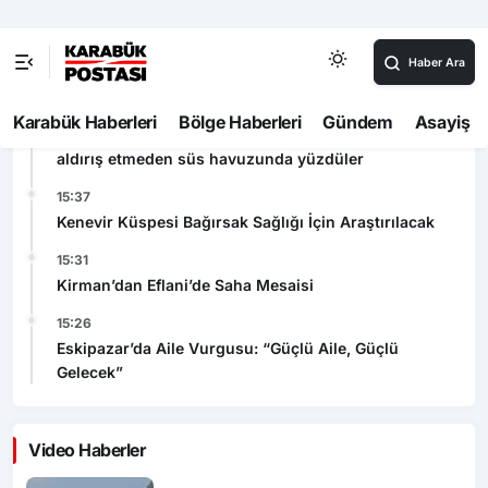
16:15
Zonguldak’ta denizde dalgaların arasında zor anlar
yaşayan 5 kişi kurtarıldı
16:00
Bolu’da tehlikeli serinlik: Yasağa ve elektrik akımına
aldırış etmeden süs havuzunda yüzdüler
15:37
Kenevir Küspesi Bağırsak Sağlığı İçin Araştırılacak
15:31
Kirman’dan Eflani’de Saha Mesaisi
15:26
Eskipazar’da Aile Vurgusu: “Güçlü Aile, Güçlü
Gelecek”
Video Haberler