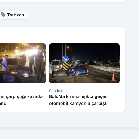
Trabzon
Gündem
Gündem
lin çarpıştığı kazada
Bolu’da kırmızı ışıkta geçen
Karabük
andı
otomobil kamyonla çarpıştı
otomobi