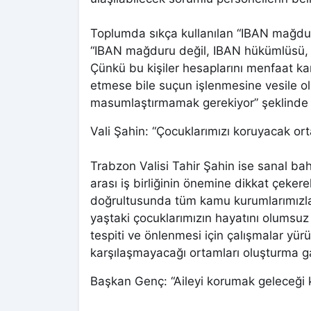
Toplumda sıkça kullanılan “IBAN mağdur
“IBAN mağduru değil, IBAN hükümlüsü, IB
Çünkü bu kişiler hesaplarını menfaat kar
etmese bile suçun işlenmesine vesile o
masumlaştırmamak gerekiyor” şeklinde
Vali Şahin: “Çocuklarımızı koruyacak ort
Trabzon Valisi Tahir Şahin ise sanal bah
arası iş birliğinin önemine dikkat çeker
doğrultusunda tüm kamu kurumlarımızla 
yaştaki çocuklarımızın hayatını olumsuz
tespiti ve önlenmesi için çalışmalar yür
karşılaşmayacağı ortamları oluşturma gay
Başkan Genç: “Aileyi korumak geleceği 