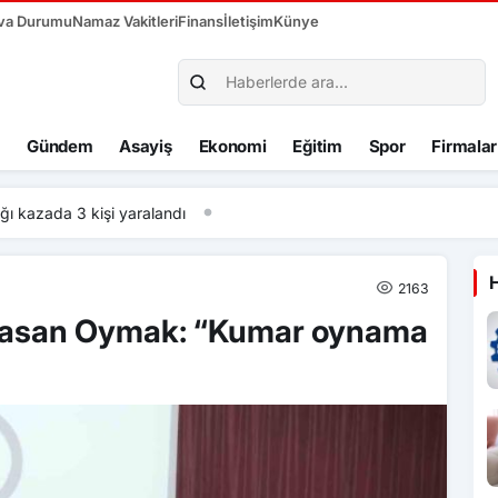
va Durumu
Namaz Vakitleri
Finans
İletişim
Künye
Gündem
Asayiş
Ekonomi
Eğitim
Spor
Firmalar
ığı kazada 3 kişi yaralandı
2163
Hasan Oymak: “Kumar oynama