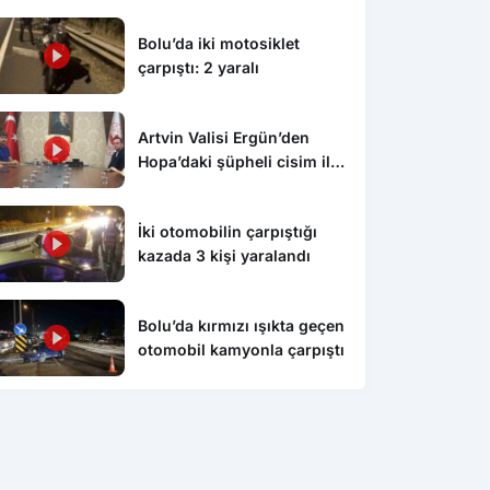
Bolu’da iki motosiklet
çarpıştı: 2 yaralı
Artvin Valisi Ergün’den
Hopa’daki şüpheli cisim ile
ilgili açıklama: “Endişe
edilecek bir durum yok, yol
İki otomobilin çarpıştığı
yeniden trafiğe açıldı”
kazada 3 kişi yaralandı
Bolu’da kırmızı ışıkta geçen
otomobil kamyonla çarpıştı