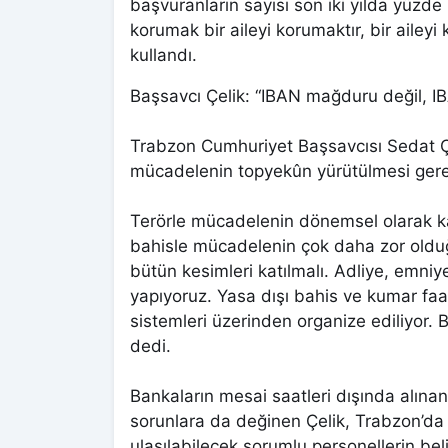
başvuranların sayısı son iki yılda yüzde
korumak bir aileyi korumaktır, bir aileyi
kullandı.
Başsavcı Çelik: “IBAN mağduru değil, I
Trabzon Cumhuriyet Başsavcısı Sedat Çe
mücadelenin topyekûn yürütülmesi gerek
Terörle mücadelenin dönemsel olarak ka
bahisle mücadelenin çok daha zor oldu
bütün kesimleri katılmalı. Adliye, emni
yapıyoruz. Yasa dışı bahis ve kumar faal
sistemleri üzerinden organize ediliyor.
dedi.
Bankaların mesai saatleri dışında alına
sorunlara da değinen Çelik, Trabzon’da 
ulaşılabilecek sorumlu personellerin beli