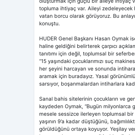
oluşturmak için güçlü bir aileye ihtiyaç 
topluma ihtiyaç var. Aileyi zedeleyecek 
vatan borcu olarak görüyoruz. Bu anlayı
konuştu.
HUDER Genel Başkanı Hasan Oymak ise s
haline geldiğini belirterek çarpıcı açık
tanıtımı için değil, toplumsal bir seferbe
“15 yaşındaki çocuklarımızı suç makines
her şeyini harcayan ve sonunda intihar
aramak için buradayız. Yasal görünümlü 
sarsıyor, boşanmalardan intiharlara kada
Sanal bahis sitelerinin çocukların ve ge
kaydeden Oymak, “Bugün milyonlarca g
mesele sessizce ilerleyen toplumsal bi
yaşının 9’a kadar düştüğünü, bağımlılıkt
görüldüğünü ortaya koyuyor. Yeşilay ver