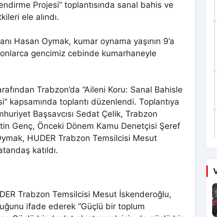
lendirme Projesi” toplantısında sanal bahis ve
ileri ele alındı.
anı Hasan Oymak, kumar oynama yaşının 9’a
yonlarca gencimiz cebinde kumarhaneyle
rafından Trabzon’da “Aileni Koru: Sanal Bahisle
si” kapsamında toplantı düzenlendi. Toplantıya
mhuriyet Başsavcısı Sedat Çelik, Trabzon
tin Genç, Önceki Dönem Kamu Denetçisi Şeref
ymak, HUDER Trabzon Temsilcisi Mesut
atandaş katıldı.
V
DER Trabzon Temsilcisi Mesut İskenderoğlu,
duğunu ifade ederek “Güçlü bir toplum