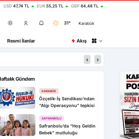
USD
47,74 TL
EUR
55,25 TL
GBP
64,48 TL
31°
Karabük
Resmi İlanlar
Akış
00:52
Bolu’da kırmızı ışıkt
Haftalık Gündem
KARABÜK
Özçelik-İş Sendikası’ndan
“Algı Operasyonu” tepkisi
SAFRANBOLU
Safranbolu’da “Hoş Geldin
Bebek” mutluluğu