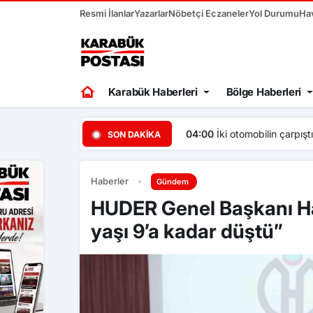
Resmi İlanlar
Yazarlar
Nöbetçi Eczaneler
Yol Durumu
Ha
Karabük Haberleri
Bölge Haberleri
m yok, yol yeniden trafiğe açıldı”
04:00
İki otomobilin çarpışt
SON DAKIKA
Haberler
Gündem
HUDER Genel Başkanı 
yaşı 9’a kadar düştü”