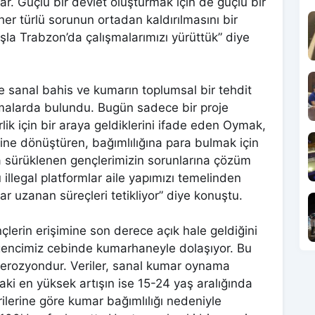
var. Güçlü bir devlet oluşturmak için de güçlü bir
her türlü sorunun ortadan kaldırılmasını bir
şla Trabzon’da çalışmalarımızı yürüttük” diye
anal bahis ve kumarın toplumsal bir tehdit
lamalarda bulundu. Bugün sadece bir proje
rlik için bir araya geldiklerini ifade eden Oymak,
ine dönüştüren, bağımlılığına para bulmak için
a sürüklenen gençlerimizin sorunlarına çözüm
illegal platformlar aile yapımızı temelinden
r uzanan süreçleri tetikliyor” diye konuştu.
nçlerin erişimine son derece açık hale geldiğini
encimiz cebinde kumarhaneyle dolaşıyor. Bu
r erozyondur. Veriler, sanal kumar oynama
aki en yüksek artışın ise 15-24 yaş aralığında
ilerine göre kumar bağımlılığı nedeniyle