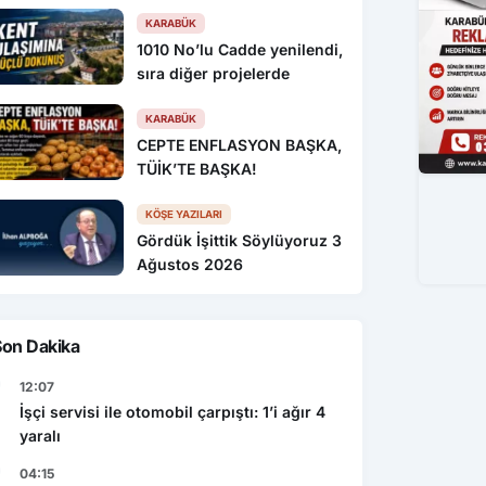
KARABÜK
1010 No’lu Cadde yenilendi,
sıra diğer projelerde
KARABÜK
CEPTE ENFLASYON BAŞKA,
TÜİK’TE BAŞKA!
KÖŞE YAZILARI
Gördük İşittik Söylüyoruz 3
Ağustos 2026
Son Dakika
12:07
İşçi servisi ile otomobil çarpıştı: 1’i ağır 4
yaralı
04:15