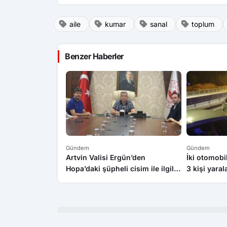
aile
kumar
sanal
toplum
Benzer Haberler
Gündem
Gündem
Artvin Valisi Ergün’den
İki otomobi
Hopa’daki şüpheli cisim ile ilgili
3 kişi yaral
açıklama: “Endişe edilecek bir
durum yok, yol yeniden trafiğe
açıldı”