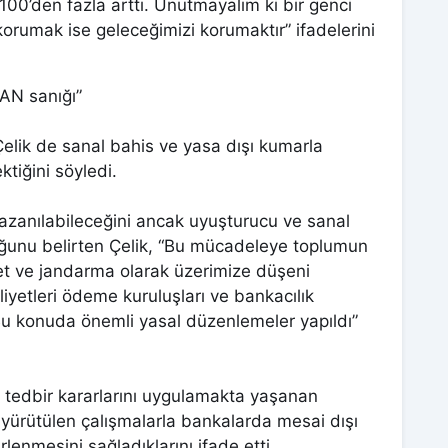
 100’den fazla arttı. Unutmayalım ki bir genci
 korumak ise geleceğimizi korumaktır” ifadelerini
BAN sanığı”
lik de sanal bahis ve yasa dışı kumarla
tiğini söyledi.
zanılabileceğini ancak uyuşturucu ve sanal
ğunu belirten Çelik, “Bu mücadeleye toplumun
yet ve jandarma olarak üzerimize düşeni
iyetleri ödeme kuruluşları ve bankacılık
 Bu konuda önemli yasal düzenlemeler yapıldı”
n tedbir kararlarını uygulamakta yaşanan
yürütülen çalışmalarla bankalarda mesai dışı
rlenmesini sağladıklarını ifade etti.