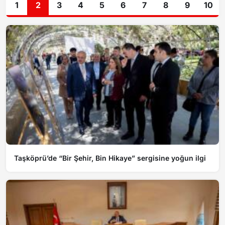
1
2
3
4
5
6
7
8
9
10
Taşköprü’de “Bir Şehir, Bin Hikaye” sergisine yoğun ilgi