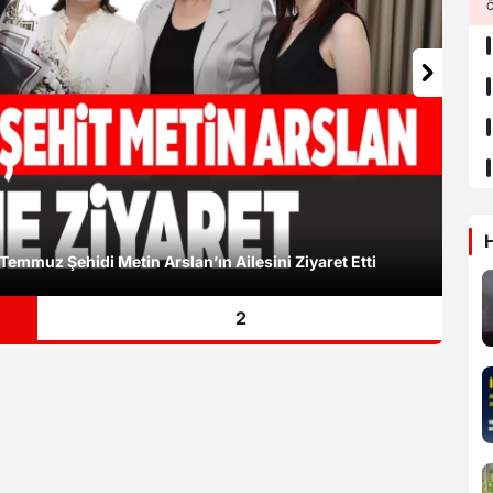
Ö
H
Temmuz Şehidi Metin Arslan’ın Ailesini Ziyaret Etti
2