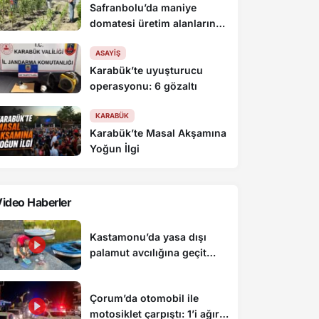
Safranbolu’da maniye
domatesi üretim alanlarında
denetim yapıldı
ASAYIŞ
Karabük’te uyuşturucu
operasyonu: 6 gözaltı
KARABÜK
Karabük’te Masal Akşamına
Yoğun İlgi
ideo Haberler
Kastamonu’da yasa dışı
palamut avcılığına geçit
yok: 4 kişiye para cezası
uygulandı
Çorum’da otomobil ile
motosiklet çarpıştı: 1’i ağır 2