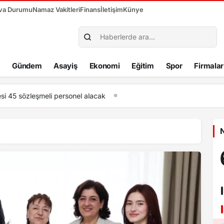
va Durumu
Namaz Vakitleri
Finans
İletişim
Künye
Gündem
Asayiş
Ekonomi
Eğitim
Spor
Firmalar
ma Irmağı’nda su samuru görüntülendi
N