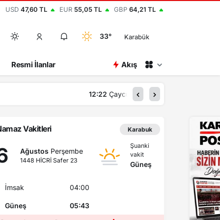
USD
47,60 TL
EUR
55,05 TL
GBP
64,21 TL
33°
Karabük
Resmi İlanlar
Akış
12:15
BEUN’
amaz Vakitleri
Karabuk
Şuanki
6
Ağustos
Perşembe
vakit
1448 HİCRİ Safer 23
Güneş
İmsak
04:00
Güneş
05:43