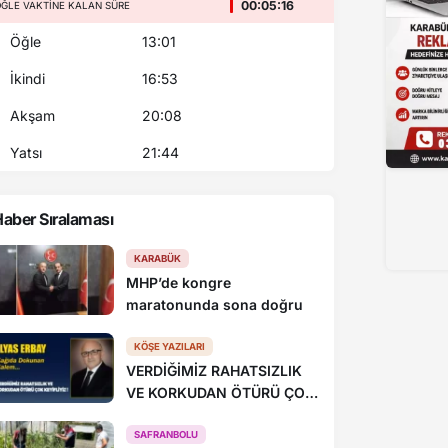
00:05:16
ĞLE VAKTINE KALAN SÜRE
Öğle
13:01
İkindi
16:53
Akşam
20:08
Yatsı
21:44
aber Sıralaması
Vali Yavuz, Şehit Metin Arslan’ın Kabrini Ziya
KARABÜK
MHP’de kongre
maratonunda sona doğru
KÖŞE YAZILARI
VERDİĞİMİZ RAHATSIZLIK
VE KORKUDAN ÖTÜRÜ ÇOK
KEYİFLİYİZ !
SAFRANBOLU