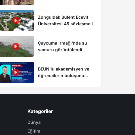
yaralı
Zonguldak Bülent Ecevit
Üniversitesi 45 sözleşmeli
personel alacak
Çaycuma Irmağı’nda su
samuru görüntülendi
BEUN’lu akademisyen ve
öğrencilerin buluşuna
patent
Kategoriler
Dünya
Eğitim