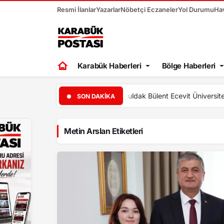
Resmi İlanlar
Yazarlar
Nöbetçi Eczaneler
Yol Durumu
Ha
Karabük Haberleri
Bölge Haberleri
12:22
Çaycu
SON DAKIKA
Metin Arslan Etiketleri