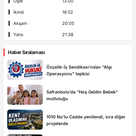
Öğle
13:00
İkindi
16:52
Akşam
20:05
Yatsı
21:38
Haber Sıralaması
Özçelik-İş Sendikası’ndan “Algı
Operasyonu” tepkisi
Safranbolu’da “Hoş Geldin Bebek”
mutluluğu
1010 No’lu Cadde yenilendi, sıra diğer
projelerde