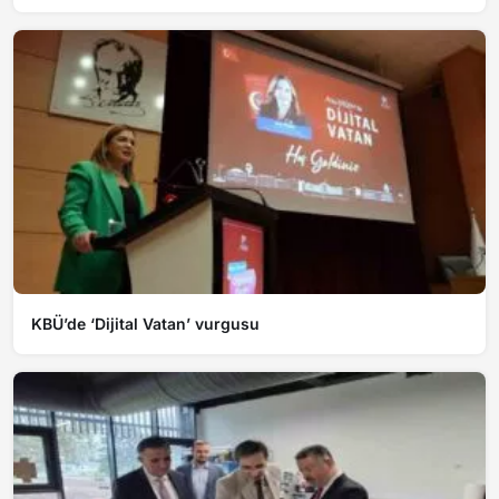
KBÜ’de ‘Dijital Vatan’ vurgusu