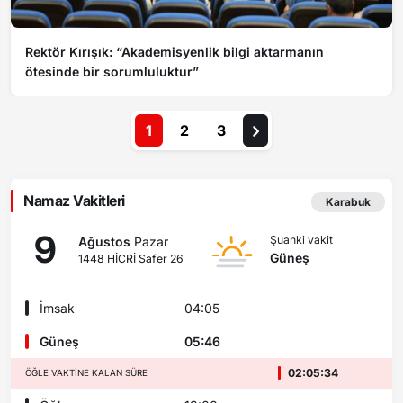
Rektör Kırışık: “Akademisyenlik bilgi aktarmanın
ötesinde bir sorumluluktur”
1
2
3
Namaz Vakitleri
Karabuk
9
Şuanki vakit
Ağustos
Pazar
Güneş
1448 HİCRİ Safer 26
İmsak
04:05
Güneş
05:46
02:05:32
ÖĞLE VAKTINE KALAN SÜRE