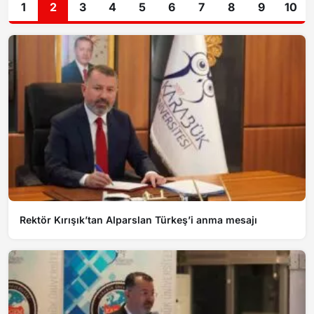
1
2
3
4
5
6
7
8
9
10
Rektör Kırışık’tan Alparslan Türkeş’i anma mesajı