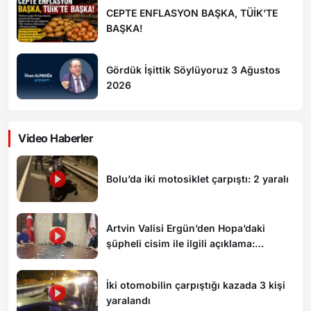
CEPTE ENFLASYON BAŞKA, TÜİK’TE
BAŞKA!
Gördük İşittik Söylüyoruz 3 Ağustos
2026
Video Haberler
Bolu’da iki motosiklet çarpıştı: 2 yaralı
Artvin Valisi Ergün’den Hopa’daki
şüpheli cisim ile ilgili açıklama:
“Endişe edilecek bir durum yok, yol
yeniden trafiğe açıldı”
İki otomobilin çarpıştığı kazada 3 kişi
yaralandı