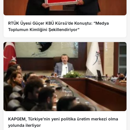
RTÜK Üyesi Güçer KBÜ Kürsü’de Konuştu: “Medya
Toplumun Kimliğini Şekillendiriyor”
KAPGEM, Türkiye’nin yeni politika üretim merkezi olma
yolunda ilerliyor