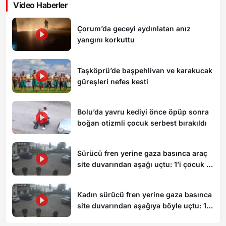
Video Haberler
Çorum’da geceyi aydınlatan anız
yangını korkuttu
Taşköprü’de başpehlivan ve karakucak
güreşleri nefes kesti
Bolu’da yavru kediyi önce öpüp sonra
boğan otizmli çocuk serbest bırakıldı
Sürücü fren yerine gaza basınca araç
site duvarından aşağı uçtu: 1’i çocuk 3
yaralı
Kadın sürücü fren yerine gaza basınca
site duvarından aşağıya böyle uçtu: 1’i
çocuk 3 yaralı