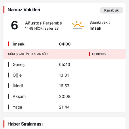
Namaz Vakitleri
Karabuk
6
Şuanki vakit
Ağustos
Perşembe
İmsak
1448 HİCRİ Safer 23
İmsak
04:00
00:01:12
GÜNEŞ VAKTINE KALAN SÜRE
Güneş
05:43
Öğle
13:01
İkindi
16:53
Akşam
20:08
Yatsı
21:44
Haber Sıralaması