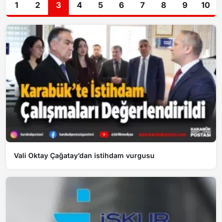
1
2
3
4
5
6
7
8
9
10
Vali Oktay Çağatay’dan istihdam vurgusu