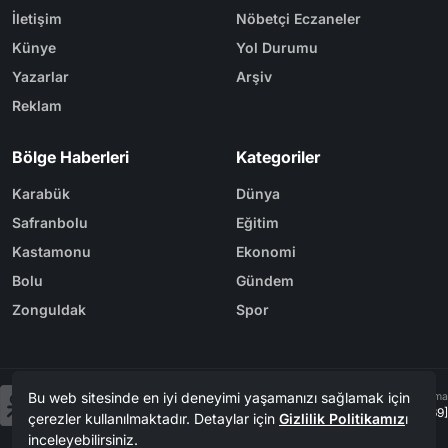
İletişim
Nöbetçi Eczaneler
Künye
Yol Durumu
Yazarlar
Arşiv
Reklam
Bölge Haberleri
Kategoriler
Karabük
Dünya
Safranbolu
Eğitim
Kastamonu
Ekonomi
Bolu
Gündem
Zonguldak
Spor
Bu web sitesinde en iyi deneyimi yaşamanızı sağlamak için
Tasarım & Yazılım
Tema
Kerem
ER
Mevzu² [v1.3.69]
çerezler kullanılmaktadır. Detaylar için
Gizlilik Politikamız
ı
inceleyebilirsiniz.