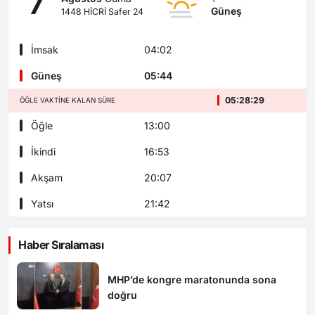
7
Güneş
1448 HİCRİ Safer 24
İmsak
04:02
Güneş
05:44
05:28:29
ÖĞLE VAKTINE KALAN SÜRE
Öğle
13:00
İkindi
16:53
Akşam
20:07
Yatsı
21:42
Haber Sıralaması
MHP’de kongre maratonunda sona
doğru