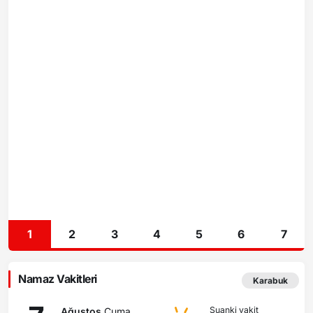
1
2
3
4
5
6
7
Namaz Vakitleri
Karabuk
Şuanki vakit
Ağustos
Cuma